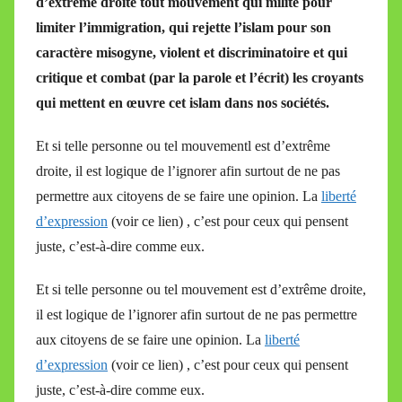
d’extrême droite tout mouvement qui milite pour
i
limiter l’immigration, qui rejette l’islam pour son
r
caractère misogyne, violent et discriminatoire et qui
e
i
critique et combat (par la parole et l’écrit) les croyants
l
qui mettent en œuvre cet islam dans nos sociétés.
l
Et si telle personne ou tel mouvementl est d’extrême
e
V
droite, il est logique de l’ignorer afin surtout de ne pas
a
permettre aux citoyens de se faire une opinion. La
liberté
l
d’expression
(voir ce lien) , c’est pour ceux qui pensent
l
juste, c’est-à-dire comme eux.
e
t
Et si telle personne ou tel mouvement est d’extrême droite,
t
il est logique de l’ignorer afin surtout de ne pas permettre
e
aux citoyens de se faire une opinion. La
liberté
d’expression
(voir ce lien) , c’est pour ceux qui pensent
juste, c’est-à-dire comme eux.