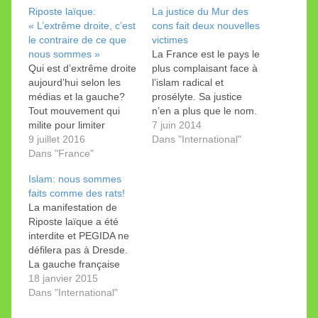
Riposte laïque:
La justice du Mur des
« L’extrême droite, c’est
cons fait deux nouvelles
le contraire de ce que
victimes
nous sommes »
La France est le pays le
Qui est d’extrême droite
plus complaisant face à
aujourd’hui selon les
l’islam radical et
médias et la gauche?
prosélyte. Sa justice
Tout mouvement qui
n’en a plus que le nom.
milite pour limiter
Les lanceurs d’alerte se
7 juin 2014
l’immigration, qui rejette
9 juillet 2016
retrouvent au tribunal
Dans "International"
l’islam pour son
Dans "France"
en lieu et place des
caractère violent et
élites, vraies
Islam: nous sommes
discriminatoire et qui
responsables du
faits comme des rats!
critique les croyants
désastre.
La manifestation de
mettant en œuvre cet
Riposte laïque a été
islam dans nos
interdite et PEGIDA ne
sociétés. Interview,
défilera pas à Dresde.
2ème parution
La gauche française
reprend ses vieilles
18 janvier 2015
habitudes, alors que les
Dans "International"
amis Verts et antifa