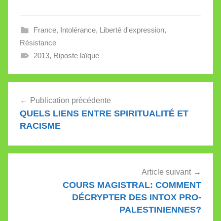
donnent un sérieux
coup de main à
l’islamofascisme.
France
,
Intolérance
,
Liberté d'expression
,
Résistance
2013
,
Riposte laïque
Navigation
Publication précédente
de
QUELS LIENS ENTRE SPIRITUALITÉ ET
l’article
RACISME
Article suivant
COURS MAGISTRAL: COMMENT
DÉCRYPTER DES INTOX PRO-
PALESTINIENNES?