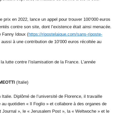
e prix en 2022, lance un appel pour trouver 100’000 euros
entés contre son site, dont l’existence était ainsi menacée.
e Fanny Idoux (
https://ripostelaique.com/sans-riposte-
 aussi à une contribution de 10’000 euros récoltée au
lutte contre l’islamisation de la France. L’année
 MEOTTI
(Italie)
Italie. Diplômé de l’université de Florence, il travaille
au quotidien « Il Foglio » et collabore à des organes de
t Journal », le « Jerusalem Post », la « Weltwoche » et le