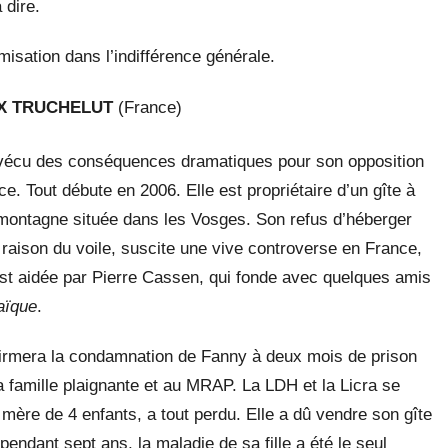
 dire.
misation dans l’indifférence générale.
EX TRUCHELUT
(France)
vécu des conséquences dramatiques pour son opposition
e. Tout débute en 2006. Elle est propriétaire d’un gîte à
e montagne située dans les Vosges. Son refus d’héberger
raison du voile, suscite une vive controverse en France,
est aidée par Pierre Cassen, qui fonde avec quelques amis
aïque
.
irmera la condamnation de Fanny à deux mois de prison
a famille plaignante et au MRAP. La LDH et la Licra se
mère de 4 enfants, a tout perdu. Elle a dû vendre son gîte
e, pendant sept ans, la maladie de sa fille a été le seul