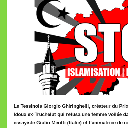
i
r
e
i
l
l
e
V
a
l
l
e
t
t
Le Tessinois Giorgio Ghiringhelli, créateur du Prix
e
Idoux ex-Truchelut qui refusa une femme voilée dans
essayiste Giulio Meotti (Italie) et l’animatrice de 