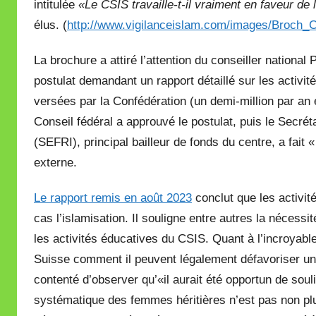
intitulée
«Le CSIS travaille-t-il vraiment en faveur de
élus. (
http://www.vigilanceislam.com/images/Broch_
La brochure a attiré l’attention du conseiller nationa
postulat demandant un rapport détaillé sur les activi
versées par la Confédération (un demi-million par an e
Conseil fédéral a approuvé le postulat, puis le Secréta
(SEFRI), principal bailleur de fonds du centre, a fait 
externe.
Le rapport remis en août 2023
conclut que les activi
cas l’islamisation. Il souligne entre autres la nécess
les activités éducatives du CSIS. Quant à l’incroyab
Suisse comment il peuvent légalement défavoriser une 
contenté d’observer qu’«il aurait été opportun de soul
systématique des femmes héritières n’est pas non plus