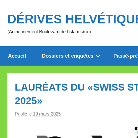
Aller
au
DÉRIVES HELVÉTIQU
contenu
(Anciennement Boulevard de l'islamisme)
Accueil
Dossiers et enquêtes
Passé-pré
LAURÉATS DU «SWISS S
2025»
Publié le
19 mars 2025
p
a
r
M