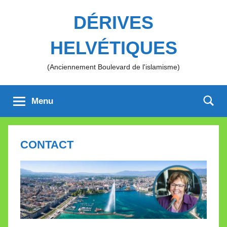
Aller
DÉRIVES
au
contenu
HELVÉTIQUES
(Anciennement Boulevard de l'islamisme)
Menu
CONTACT