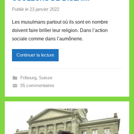
Publié le
23 janvier 2022
p
a
Les musulmans partout où ils sont en nombre
r
doivent faire briller leur religion. Dans l’action
M
sociale comme dans l’aumônerie.
i
r
Continuer la lecture
e
i
l
Fribourg
,
Suisse
l
55 commentaires
e
V
a
l
l
e
t