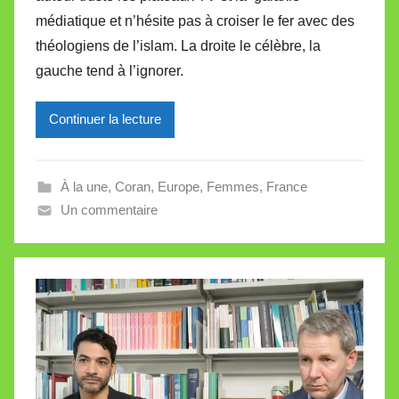
i
médiatique et n’hésite pas à croiser le fer avec des
r
théologiens de l’islam. La droite le célèbre, la
e
i
gauche tend à l’ignorer.
l
l
Continuer la lecture
e
V
a
À la une
,
Coran
,
Europe
,
Femmes
,
France
l
Un commentaire
l
e
t
t
e