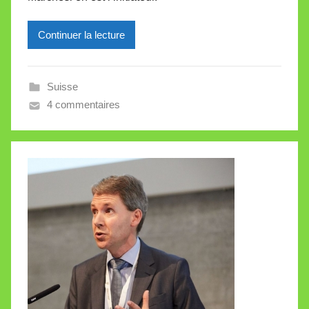
e
Continuer la lecture
i
l
l
Suisse
e
4 commentaires
V
a
l
l
e
t
t
e