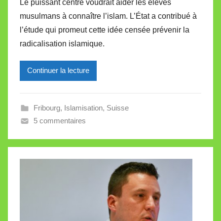
Le puissant centre voudrait aider les élèves
r
musulmans à connaître l’islam. L’État a contribué à
M
l’étude qui promeut cette idée censée prévenir la
i
radicalisation islamique.
r
e
Continuer la lecture
i
l
l
Fribourg
,
Islamisation
,
Suisse
e
5 commentaires
V
a
l
l
e
t
t
e