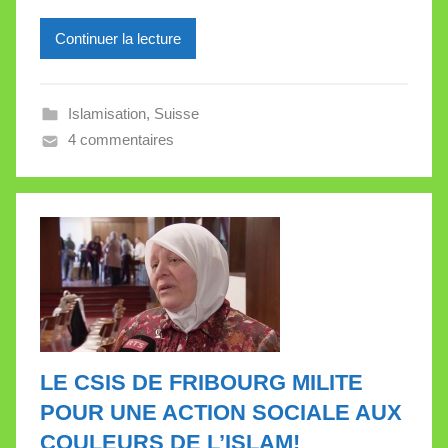
r
Continuer la lecture
e
i
l
Islamisation
,
Suisse
l
4 commentaires
e
V
a
l
l
e
t
t
e
LE CSIS DE FRIBOURG MILITE
POUR UNE ACTION SOCIALE AUX
COULEURS DE L’ISLAM!