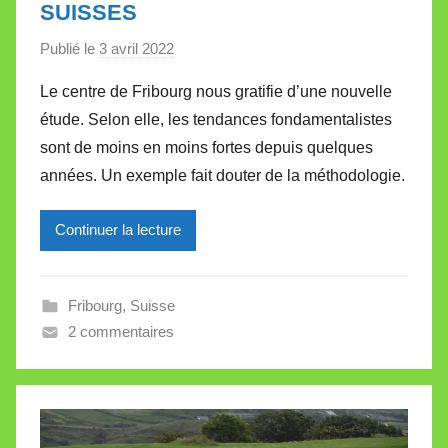
SUISSES
Publié le
3 avril 2022
p
a
Le centre de Fribourg nous gratifie d’une nouvelle
r
étude. Selon elle, les tendances fondamentalistes
M
sont de moins en moins fortes depuis quelques
i
années. Un exemple fait douter de la méthodologie.
r
e
Continuer la lecture
i
l
l
Fribourg
,
Suisse
e
2 commentaires
V
a
l
l
e