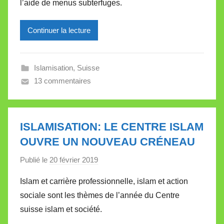
l’aide de menus subterfuges.
r
e
Continuer la lecture
i
l
l
Islamisation
,
Suisse
e
13 commentaires
V
a
l
l
ISLAMISATION: LE CENTRE ISLAM
e
OUVRE UN NOUVEAU CRÉNEAU
t
Publié le
20 février 2019
p
t
a
e
Islam et carrière professionnelle, islam et action
r
sociale sont les thèmes de l’année du Centre
M
suisse islam et société.
i