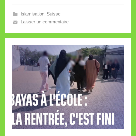
l
Islamisation
,
Suisse
e
Laisser un commentaire
V
a
l
l
e
t
t
e