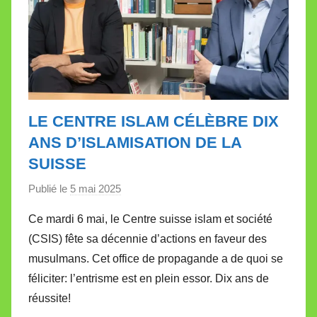
LE CENTRE ISLAM CÉLÈBRE DIX
ANS D’ISLAMISATION DE LA
SUISSE
Publié le
5 mai 2025
p
a
Ce mardi 6 mai, le Centre suisse islam et société
r
(CSIS) fête sa décennie d’actions en faveur des
M
musulmans. Cet office de propagande a de quoi se
i
féliciter: l’entrisme est en plein essor. Dix ans de
r
réussite!
e