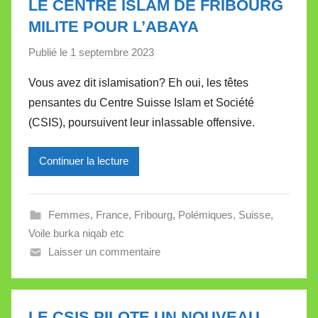
LE CENTRE ISLAM DE FRIBOURG
MILITE POUR L’ABAYA
Publié le
1 septembre 2023
p
a
Vous avez dit islamisation? Eh oui, les têtes
r
pensantes du Centre Suisse Islam et Société
M
(CSIS), poursuivent leur inlassable offensive.
i
r
Continuer la lecture
e
i
l
Femmes
,
France
,
Fribourg
,
Polémiques
,
Suisse
,
l
Voile burka niqab etc
e
Laisser un commentaire
V
a
l
l
LE CSIS PILOTE UN NOUVEAU