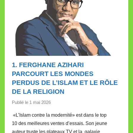
1. FERGHANE AZIHARI
PARCOURT LES MONDES
PERDUS DE L’ISLAM ET LE RÔLE
DE LA RELIGION
Publié le
1 mai 2026
p
a
«L’Islam contre la modernité» est dans le top
r
10 des meilleures ventes d’essais. Son jeune
M
auteur truste les plateaux TV et la galaxie