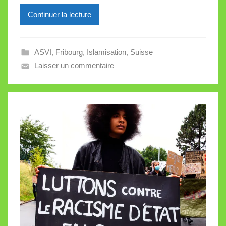
i
l
Continuer la lecture
l
e
ASVI
,
Fribourg
,
Islamisation
,
Suisse
V
Laisser un commentaire
a
l
l
e
t
t
e