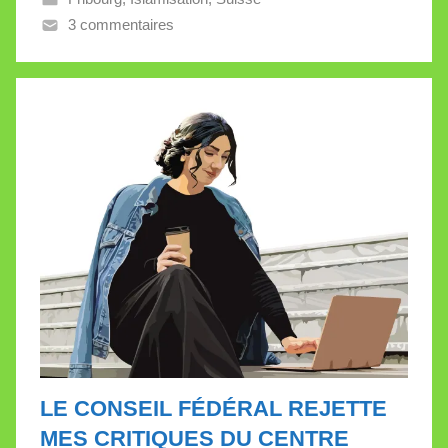
3 commentaires
a
l
l
e
t
t
e
LE CONSEIL FÉDÉRAL REJETTE
MES CRITIQUES DU CENTRE