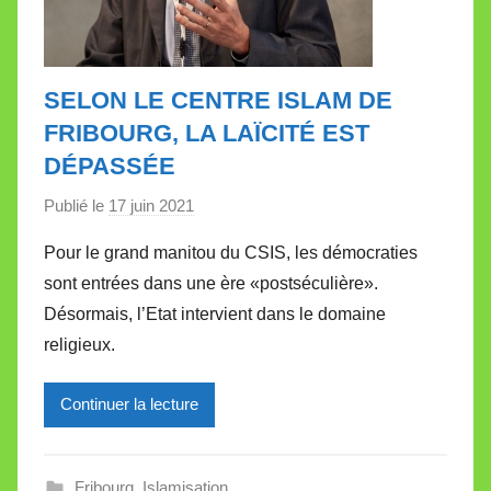
SELON LE CENTRE ISLAM DE
FRIBOURG, LA LAÏCITÉ EST
DÉPASSÉE
Publié le
17 juin 2021
p
a
Pour le grand manitou du CSIS, les démocraties
r
sont entrées dans une ère «postséculière».
M
Désormais, l’Etat intervient dans le domaine
i
religieux.
r
e
Continuer la lecture
i
l
l
Fribourg
,
Islamisation
e