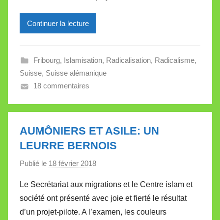
e
Continuer la lecture
i
l
l
Fribourg
,
Islamisation
,
Radicalisation
,
Radicalisme
,
e
Suisse
,
Suisse alémanique
V
18 commentaires
a
l
l
e
AUMÔNIERS ET ASILE: UN
t
LEURRE BERNOIS
t
Publié le
18 février 2018
p
e
a
Le Secrétariat aux migrations et le Centre islam et
r
société ont présenté avec joie et fierté le résultat
M
d’un projet-pilote. A l’examen, les couleurs
i