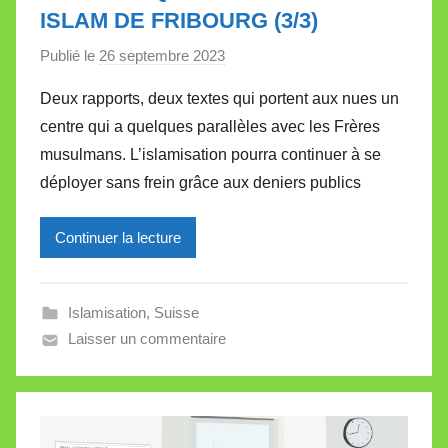
ISLAM DE FRIBOURG (3/3)
Publié le
26 septembre 2023
p
a
Deux rapports, deux textes qui portent aux nues un
r
centre qui a quelques parallèles avec les Frères
M
musulmans. L’islamisation pourra continuer à se
i
déployer sans frein grâce aux deniers publics
r
e
Continuer la lecture
i
l
l
Islamisation
,
Suisse
e
Laisser un commentaire
V
a
l
l
e