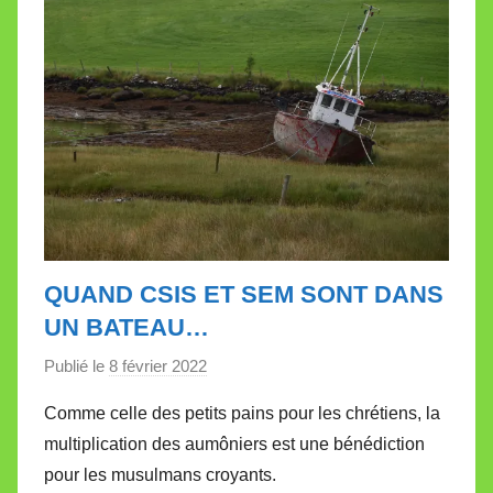
t
t
e
QUAND CSIS ET SEM SONT DANS
UN BATEAU…
Publié le
8 février 2022
p
a
Comme celle des petits pains pour les chrétiens, la
r
multiplication des aumôniers est une bénédiction
M
pour les musulmans croyants.
i