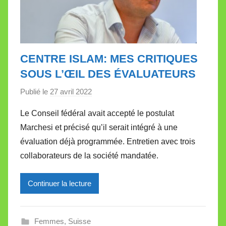
CENTRE ISLAM: MES CRITIQUES
SOUS L’ŒIL DES ÉVALUATEURS
Publié le
27 avril 2022
p
a
Le Conseil fédéral avait accepté le postulat
r
Marchesi et précisé qu’il serait intégré à une
M
évaluation déjà programmée. Entretien avec trois
i
collaborateurs de la société mandatée.
r
e
Continuer la lecture
i
l
l
Femmes
,
Suisse
e