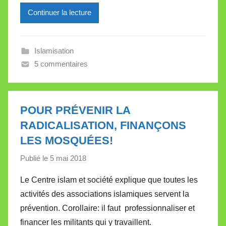
r
Continuer la lecture
e
i
l
Islamisation
l
5 commentaires
e
V
a
l
POUR PRÉVENIR LA
l
RADICALISATION, FINANÇONS
e
LES MOSQUÉES!
t
t
Publié le
5 mai 2018
p
e
a
Le Centre islam et société explique que toutes les
r
activités des associations islamiques servent la
M
prévention. Corollaire: il faut professionnaliser et
i
financer les militants qui y travaillent.
r