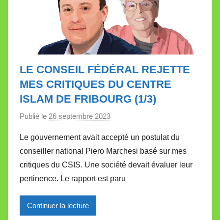
LE CONSEIL FÉDÉRAL REJETTE
MES CRITIQUES DU CENTRE
ISLAM DE FRIBOURG (1/3)
Publié le
26 septembre 2023
p
a
Le gouvernement avait accepté un postulat du
r
conseiller national Piero Marchesi basé sur mes
M
critiques du CSIS. Une société devait évaluer leur
i
pertinence. Le rapport est paru
r
e
Continuer la lecture
i
l