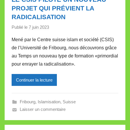
e
PROJET QUI PRÉVIENT LA
t
RADICALISATION
t
e
Publié le
7 juin 2023
p
a
Mené par le Centre suisse islam et société (CSIS)
r
de l’Université de Fribourg, nous découvrons grâce
M
au Temps un nouveau type de formation «primordial
i
pour enrayer la radicalisation».
r
e
Continuer la lecture
i
l
l
Fribourg
,
Islamisation
,
Suisse
e
Laisser un commentaire
V
a
l