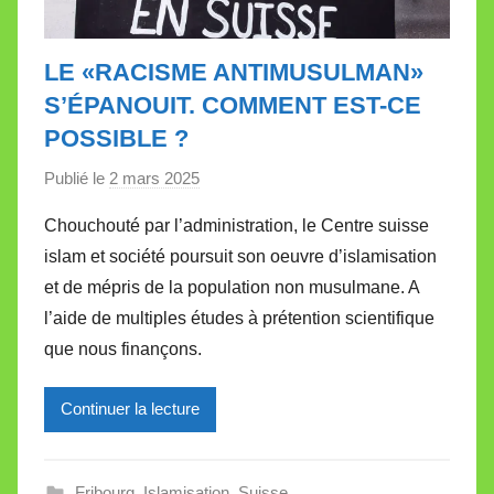
LE «RACISME ANTIMUSULMAN»
S’ÉPANOUIT. COMMENT EST-CE
POSSIBLE ?
Publié le
2 mars 2025
p
a
Chouchouté par l’administration, le Centre suisse
r
islam et société poursuit son oeuvre d’islamisation
M
et de mépris de la population non musulmane. A
i
l’aide de multiples études à prétention scientifique
r
que nous finançons.
e
i
l
Continuer la lecture
l
e
Fribourg
,
Islamisation
,
Suisse
V