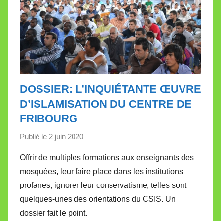
e
DOSSIER: L’INQUIÉTANTE ŒUVRE
D’ISLAMISATION DU CENTRE DE
FRIBOURG
Publié le
2 juin 2020
p
a
Offrir de multiples formations aux enseignants des
r
mosquées, leur faire place dans les institutions
M
profanes, ignorer leur conservatisme, telles sont
i
quelques-unes des orientations du CSIS. Un
r
dossier fait le point.
e