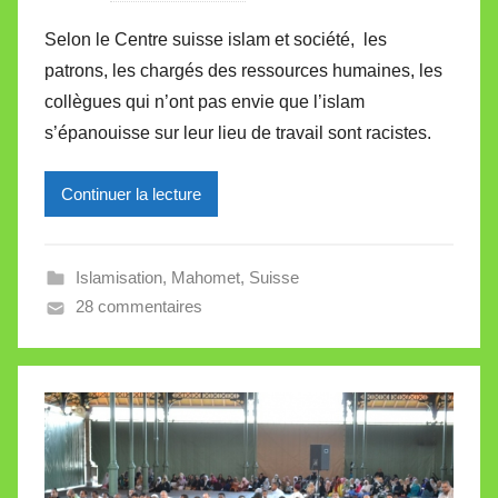
a
Selon le Centre suisse islam et société, les
r
patrons, les chargés des ressources humaines, les
M
collègues qui n’ont pas envie que l’islam
i
s’épanouisse sur leur lieu de travail sont racistes.
r
e
Continuer la lecture
i
l
l
Islamisation
,
Mahomet
,
Suisse
e
28 commentaires
V
a
l
l
e
t
t