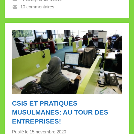
10 commentaires
V
a
l
l
e
t
t
e
CSIS ET PRATIQUES
MUSULMANES: AU TOUR DES
ENTREPRISES!
Publié le
15 novembre 2020
p