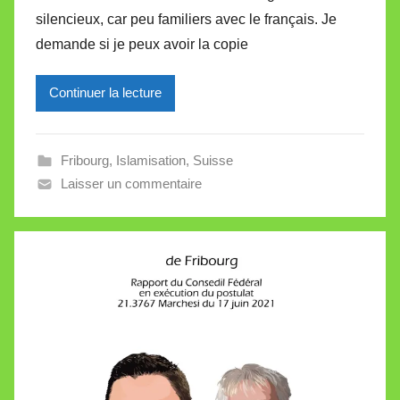
M
silencieux, car peu familiers avec le français. Je
i
demande si je peux avoir la copie
r
e
Continuer la lecture
i
l
l
Fribourg
,
Islamisation
,
Suisse
e
Laisser un commentaire
V
a
l
l
e
t
t
e