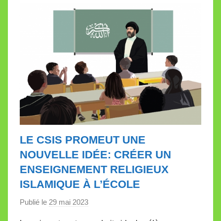
l
e
t
t
e
LE CSIS PROMEUT UNE
NOUVELLE IDÉE: CRÉER UN
ENSEIGNEMENT RELIGIEUX
ISLAMIQUE À L’ÉCOLE
Publié le
29 mai 2023
p
a