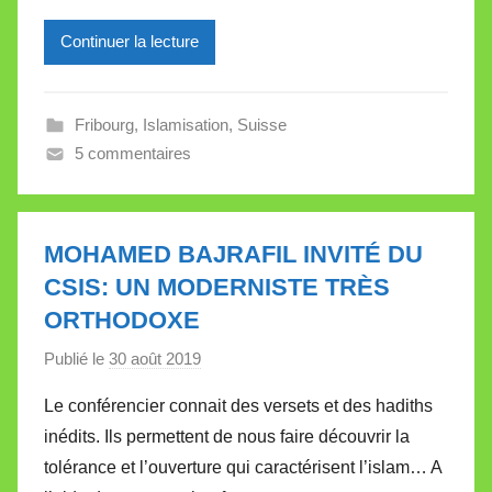
i
l
Continuer la lecture
l
e
Fribourg
,
Islamisation
,
Suisse
V
5 commentaires
a
l
l
e
MOHAMED BAJRAFIL INVITÉ DU
t
CSIS: UN MODERNISTE TRÈS
t
ORTHODOXE
e
Publié le
30 août 2019
p
a
Le conférencier connait des versets et des hadiths
r
inédits. Ils permettent de nous faire découvrir la
M
tolérance et l’ouverture qui caractérisent l’islam… A
i