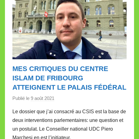
t
e
MES CRITIQUES DU CENTRE
ISLAM DE FRIBOURG
ATTEIGNENT LE PALAIS FÉDÉRAL
Publié le
9 août 2021
p
a
Le dossier que j’ai consacré au CSIS est la base de
r
deux interventions parlementaires: une question et
M
un postulat. Le Conseiller national UDC Piero
i
Marchesi en est l’initiateur.
r