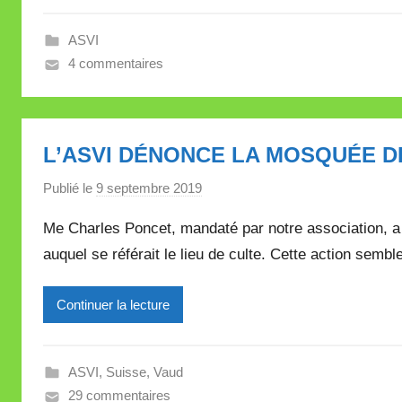
e
ASVI
i
4 commentaires
l
l
e
V
L’ASVI DÉNONCE LA MOSQUÉE 
a
l
Publié le
9 septembre 2019
p
l
a
Me Charles Poncet, mandaté par notre association, a 
e
r
auquel se référait le lieu de culte. Cette action sembl
t
M
t
i
e
Continuer la lecture
r
e
i
ASVI
,
Suisse
,
Vaud
l
29 commentaires
l