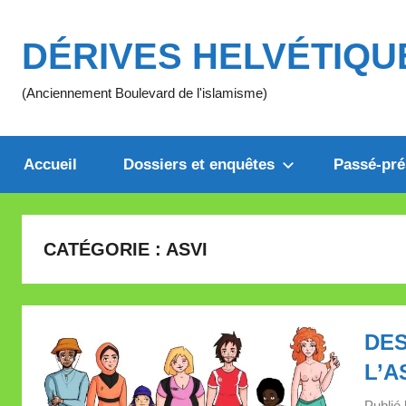
Aller
au
DÉRIVES HELVÉTIQU
contenu
(Anciennement Boulevard de l'islamisme)
Accueil
Dossiers et enquêtes
Passé-pré
CATÉGORIE :
ASVI
DE
L’A
Publié 