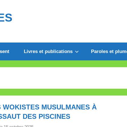
ES
sent
Livres et publications
Paroles et plum
S WOKISTES MUSULMANES À
SSAUT DES PISCINES
le
15 octobre 2025
p