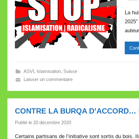
La hu
2025” 
auteur
Cont
ASVI
,
Islamisation
,
Suisse
Laisser un commentaire
CONTRE LA BURQA D’ACCORD… M
Publié le
20 décembre 2020
p
a
Certains partisans de l’initiative sont sortis du bois. 
r