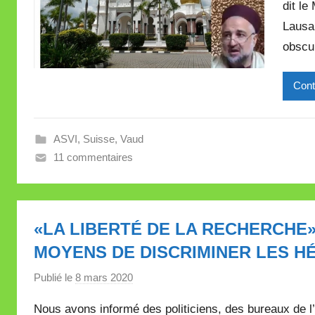
dit le
Lausa
obscur
Cont
ASVI
,
Suisse
,
Vaud
11 commentaires
«LA LIBERTÉ DE LA RECHERCHE
MOYENS DE DISCRIMINER LES HÉ
Publié le
8 mars 2020
p
a
Nous avons informé des politiciens, des bureaux de l’é
r