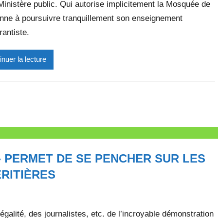
 Ministère public. Qui autorise implicitement la Mosquée de
M
nne à poursuivre tranquillement son enseignement
i
r
antiste.
e
i
inuer la lecture
l
l
e
V
a
l
l
» PERMET DE SE PENCHER SUR LES
e
t
RITIÈRES
t
e
galité, des journalistes, etc. de l’incroyable démonstration