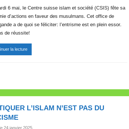
a
e
di 6 mai, le Centre suisse islam et société (CSIS) fête sa
r
nie d’actions en faveur des musulmans. Cet office de
M
ande a de quoi se féliciter: l’entrisme est en plein essor.
i
r
s de réussite!
e
i
inuer la lecture
l
l
e
V
a
l
l
TIQUER L’ISLAM N’EST PAS DU
e
t
CISME
t
le
24 janvier 2025
p