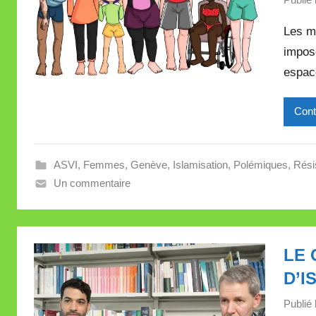
Les m
impose
espac
Cont
ASVI
,
Femmes
,
Genève
,
Islamisation
,
Polémiques
,
Rési
Un commentaire
LE 
D’I
Publié 