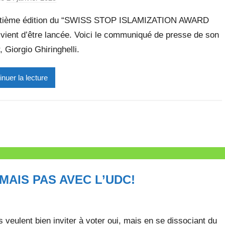
e
a
itième édition du “SWISS STOP ISLAMIZATION AWARD
r
vient d’être lancée. Voici le communiqué de presse de son
M
, Giorgio Ghiringhelli.
i
r
e
inuer la lecture
i
l
l
e
V
a
l
AIS PAS AVEC L’UDC!
l
e
t
t
Ils veulent bien inviter à voter oui, mais en se dissociant du