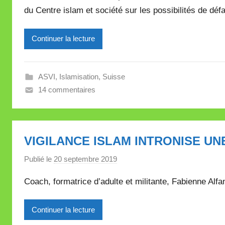
du Centre islam et société sur les possibilités de déf
M
i
Continuer la lecture
r
e
i
ASVI
,
Islamisation
,
Suisse
l
14 commentaires
l
e
V
a
VIGILANCE ISLAM INTRONISE U
l
l
Publié le
20 septembre 2019
p
e
a
Coach, formatrice d’adulte et militante, Fabienne Alfan
t
r
t
M
e
Continuer la lecture
i
r