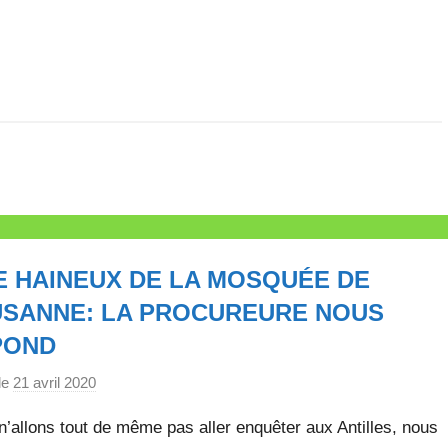
e
E HAINEUX DE LA MOSQUÉE DE
SANNE: LA PROCUREURE NOUS
POND
le
21 avril 2020
p
a
’allons tout de même pas aller enquêter aux Antilles, nous
r