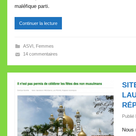
maléfique parti.
M
i
Continuer la lecture
r
e
i
ASVI
,
Femmes
l
14 commentaires
l
e
V
a
SIT
l
LAU
l
e
RÉ
t
Publié 
t
e
Nous n