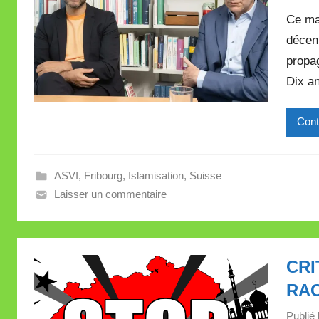
Ce mar
décen
propag
Dix an
Cont
ASVI
,
Fribourg
,
Islamisation
,
Suisse
Laisser un commentaire
CRI
RA
Publié 