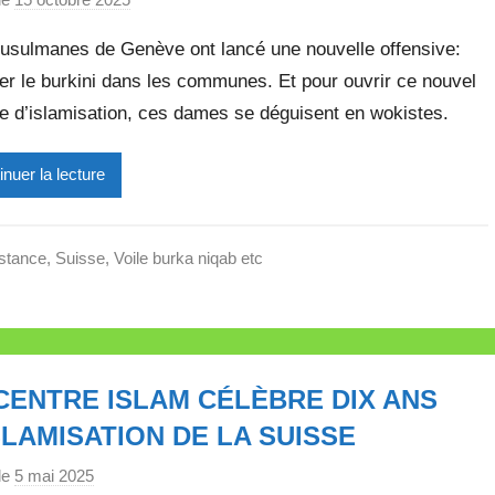
a
usulmanes de Genève ont lancé une nouvelle offensive:
r
r le burkini dans les communes. Et pour ouvrir ce nouvel
M
e d’islamisation, ces dames se déguisent en wokistes.
i
r
e
inuer la lecture
i
l
l
stance
,
Suisse
,
Voile burka niqab etc
e
V
a
l
CENTRE ISLAM CÉLÈBRE DIX ANS
l
e
SLAMISATION DE LA SUISSE
t
le
5 mai 2025
p
t