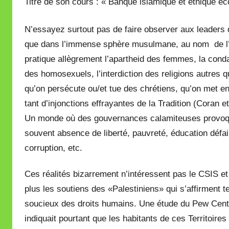
Titre de son cours : « Banque islamique et éthique éco
N’essayez surtout pas de faire observer aux leaders
que dans l’immense sphère musulmane, au nom de l’
pratique allègrement l’apartheid des femmes, la con
des homosexuels, l’interdiction des religions autres q
qu’on persécute ou/et tue des chrétiens, qu’on met 
tant d’injonctions effrayantes de la Tradition (Coran et
Un monde où des gouvernances calamiteuses provoqu
souvent absence de liberté, pauvreté, éducation défail
corruption, etc.
Ces réalités bizarrement n’intéressent pas le CSIS e
plus les soutiens des «Palestiniens» qui s’affirment t
soucieux des droits humains. Une étude du Pew Cent
indiquait pourtant que les habitants de ces Territoires 