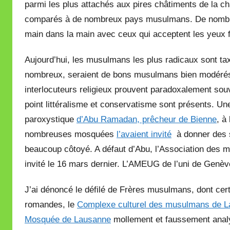
parmi les plus attachés aux pires châtiments de la ch
comparés à de nombreux pays musulmans. De nombre
main dans la main avec ceux qui acceptent les yeux 
Aujourd’hui, les musulmans les plus radicaux sont taxé
nombreux, seraient de bons musulmans bien modérés! 
interlocuteurs religieux prouvent paradoxalement souv
point littéralisme et conservatisme sont présents. Un
paroxystique
d’Abu Ramadan, prêcheur de Bienne
, à
nombreuses mosquées
l’avaient invité
à donner des s
beaucoup côtoyé. A défaut d’Abu, l’Association des mu
invité le 16 mars dernier. L’AMEUG de l’uni de Genèv
J’ai dénoncé le défilé de Frères musulmans, dont ce
romandes, le
Complexe culturel des musulmans de 
Mosquée de Lausanne
mollement et faussement analys