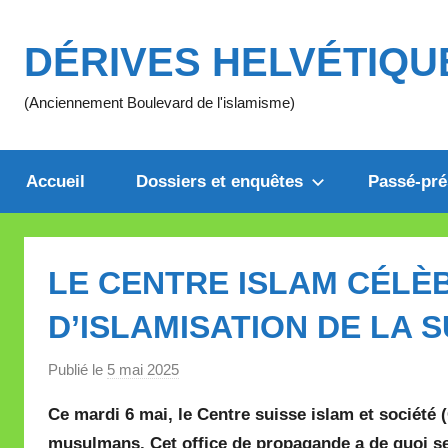
Aller
au
DÉRIVES HELVÉTIQU
contenu
(Anciennement Boulevard de l'islamisme)
Accueil
Dossiers et enquêtes
Passé-pré
LE CENTRE ISLAM CÉLÈB
D’ISLAMISATION DE LA S
Publié le
5 mai 2025
p
a
Ce mardi 6 mai, le Centre suisse islam et société 
r
musulmans. Cet office de propagande a de quoi se f
M