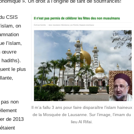
nomique ». Un droit à l’origine de tant de souffrances!
 du CSIS
islam, on
damnation
ue l’islam,
en œuvre
 hadiths).
ent le plus
lante,
t pas non
Il m’a fallu 3 ans pour faire disparaître l’islam haineux
ellement
de la Mosquée de Lausanne. Sur l’image, l’imam du
er de 2013
lieu Al Rifai.
étaient