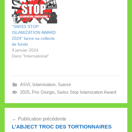
appel de fonds pour la
4ème édition du “Swiss
Stop Islamization
Award”. Ce prix créé
en 2018 récompense
“SWISS STOP
chaque
ISLAMIZATION AWARD
année trois personnes
2024” lance sa collecte
ou associations
de fonds
prioritairement en
9 janvier 2024
Suisse,…
Dans "International"
ASVI
,
Islamisation
,
Suisse
2025
,
Prix Giorgio
,
Swiss Stop Islamization Award
Navigation
Publication précédente
de
L’ABJECT TROC DES TORTIONNAIRES