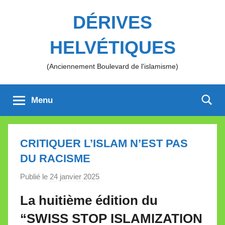
Aller
DÉRIVES
au
contenu
HELVÉTIQUES
(Anciennement Boulevard de l'islamisme)
Menu
CRITIQUER L’ISLAM N’EST PAS
DU RACISME
Publié le
24 janvier 2025
p
a
La huitième édition du
r
“SWISS STOP ISLAMIZATION
M