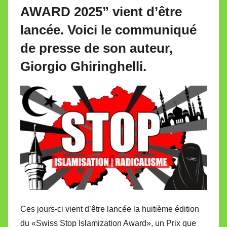
i
AWARD 2025” vient d’être
r
lancée. Voici le communiqué
e
i
de presse de son auteur,
l
Giorgio Ghiringhelli
.
l
e
V
a
l
l
e
t
t
e
Ces jours-ci vient d’être lancée la huitième édition
du «Swiss Stop Islamization Award», un Prix que