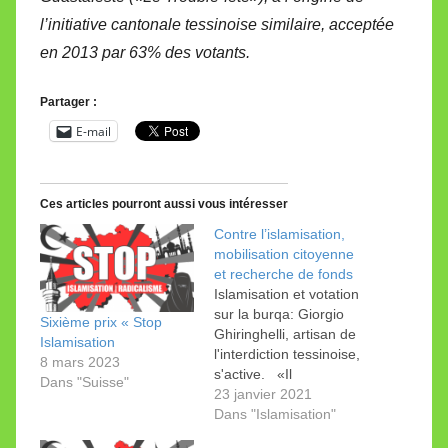
l’initiative cantonale tessinoise similaire, acceptée
en 2013 par 63% des votants.
Partager :
E-mail
Ces articles pourront aussi vous intéresser
Contre l’islamisation,
mobilisation citoyenne
et recherche de fonds
Islamisation et votation
sur la burqa: Giorgio
Sixième prix « Stop
Ghiringhelli, artisan de
Islamisation
l'interdiction tessinoise,
8 mars 2023
s'active. «Il
Dans "Suisse"
Guastafeste» -alias
23 janvier 2021
Giorgio Ghiringhelli et
Dans "Islamisation"
ses fans- lance un