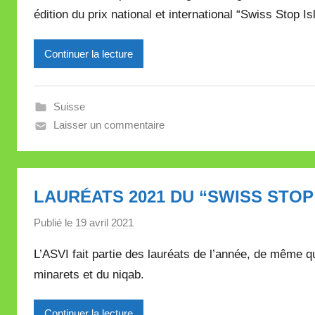
édition du prix national et international “Swiss Stop I
M
i
Continuer la lecture
r
e
i
Suisse
l
Laisser un commentaire
l
e
V
a
LAURÉATS 2021 DU “SWISS STOP
l
l
Publié le
19 avril 2021
p
e
a
L’ASVI fait partie des lauréats de l’année, de même qu
t
r
t
minarets et du niqab.
M
e
i
Continuer la lecture
r