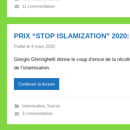
11 commentaires
l
e
V
a
PRIX “STOP ISLAMIZATION” 202
l
l
Publié le
4 mars 2020
p
e
a
Giorgio Ghiringhelli donne le coup d’envoi de la réc
t
r
t
de l’islamisation.
M
e
i
Continuer la lecture
r
e
i
Islamisation
,
Suisse
l
3 commentaires
l
e
V