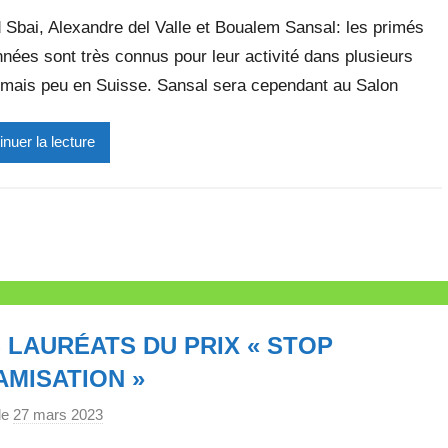
a
e
 Sbai, Alexandre del Valle et Boualem Sansal: les primés
r
nnées sont très connus pour leur activité dans plusieurs
M
 mais peu en Suisse. Sansal sera cependant au Salon
i
r
e
inuer la lecture
i
l
l
e
V
a
l
 LAURÉATS DU PRIX « STOP
l
e
AMISATION »
t
le
27 mars 2023
p
t
a