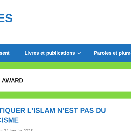
ES
sent
Livres et publications
Paroles et plum
N AWARD
TIQUER L’ISLAM N’EST PAS DU
CISME
le
24 janvier 2025
p