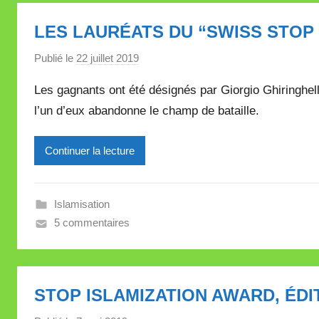
a
LES LAURÉATS DU “SWISS STOP 
l
l
Publié le
22 juillet 2019
p
e
a
Les gagnants ont été désignés par Giorgio Ghiringhe
t
r
t
l’un d’eux abandonne le champ de bataille.
M
e
i
Continuer la lecture
r
e
i
Islamisation
l
5 commentaires
l
e
V
a
STOP ISLAMIZATION AWARD, ÉDIT
l
l