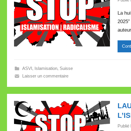
La hu
2025” 
auteur
Cont
ASVI
,
Islamisation
,
Suisse
Laisser un commentaire
LAU
L’I
Publié 