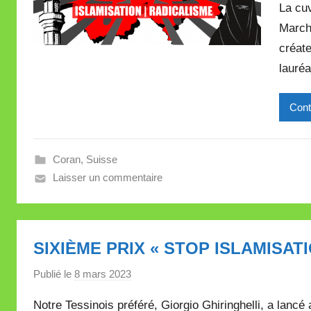
La cu
Marche
créate
lauréa
Cont
Coran
,
Suisse
Laisser un commentaire
SIXIÈME PRIX « STOP ISLAMISAT
Publié le
8 mars 2023
p
a
Notre Tessinois préféré, Giorgio Ghiringhelli, a lanc
r