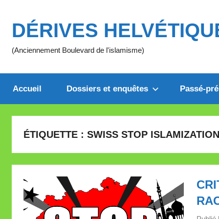
Aller
au
DÉRIVES HELVÉTIQU
contenu
(Anciennement Boulevard de l'islamisme)
Accueil
Dossiers et enquêtes
Passé-pré
ÉTIQUETTE :
SWISS STOP ISLAMIZATIO
CRI
RA
Publié 