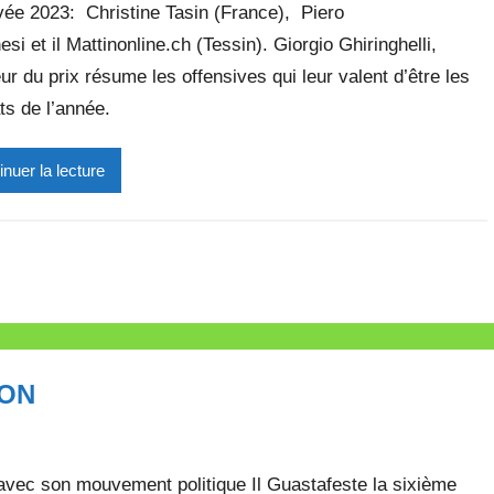
e
vée 2023: Christine Tasin (France), Piero
r
si et il Mattinonline.ch (Tessin). Giorgio Ghiringhelli,
M
ur du prix résume les offensives qui leur valent d’être les
i
r
ts de l’année.
e
i
inuer la lecture
l
l
e
V
a
l
l
ION
e
t
t
e
é avec son mouvement politique Il Guastafeste la sixième