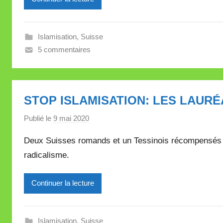
e
i
Islamisation
,
Suisse
l
5 commentaires
l
e
V
a
STOP ISLAMISATION: LES LAURÉ
l
l
Publié le
9 mai 2020
p
e
a
Deux Suisses romands et un Tessinois récompensés pou
t
r
t
radicalisme.
M
e
i
Continuer la lecture
r
e
i
Islamisation
,
Suisse
l