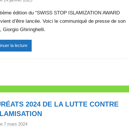
a
itième édition du “SWISS STOP ISLAMIZATION AWARD
r
vient d’être lancée. Voici le communiqué de presse de son
M
, Giorgio Ghiringhelli.
i
r
e
inuer la lecture
i
l
l
e
V
a
l
RÉATS 2024 DE LA LUTTE CONTRE
l
e
SLAMISATION
t
le
7 mars 2024
p
t