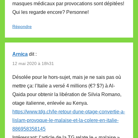
masques médicaux par provocations sont dépitées!
Qui les regarde encore? Personne!
Répondre
Arnica
dit :
12 mai 2020 à 18h31
Désolée pour le hors-sujet, mais je ne sais pas où
mettre ça: l’Italie a versé 4 millions (€? $?) à Al-
Qaida pour obtenir la libération de Silvia Romano,
otage italienne, enlevée au Kenya.
https://www.tdg.ch/le-retour-dune-otage-convertie-a-
lislam-provoque-le-malaise-et-la-colere-en-italie-
886958358145
Intéressant: l’article de la TG relate le « malaise »