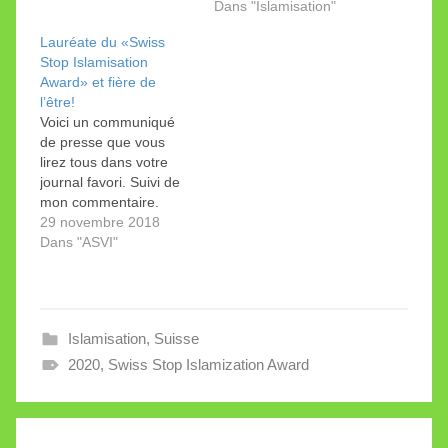
but du “Swiss Stop
Dans "Islamisation"
Islamization Award”
Lauréate du «Swiss
lancé en 2018 par le
Stop Islamisation
mouvement politique “Il
Award» et fière de
Guastafeste” fondé par
l’être!
Giorgio Ghiringhelli est
Voici un communiqué
de décerner chaque
de presse que vous
année une récompense
lirez tous dans votre
à trois…
journal favori. Suivi de
mon commentaire.
Communiqué de presse
29 novembre 2018
(29.11.2018) Voilà les
Dans "ASVI"
vainqueurs du “Swiss
Stop Islamization Award
2018” Le but du “Swiss
Stop Islamization
Islamisation
,
Suisse
Award” , lancé par le
mouvement politique “Il
2020
,
Swiss Stop Islamization Award
Guastafeste” (fondé par
Giorgio…
Navigation