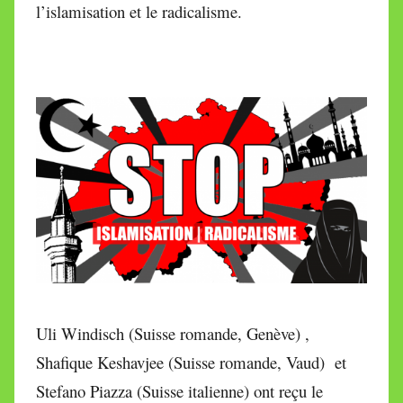
i
l’islamisation et le radicalisme.
r
e
i
l
l
e
V
a
l
l
e
t
t
Uli Windisch (Suisse romande, Genève) ,
e
Shafique Keshavjee (Suisse romande, Vaud) et
Stefano Piazza (Suisse italienne) ont reçu le