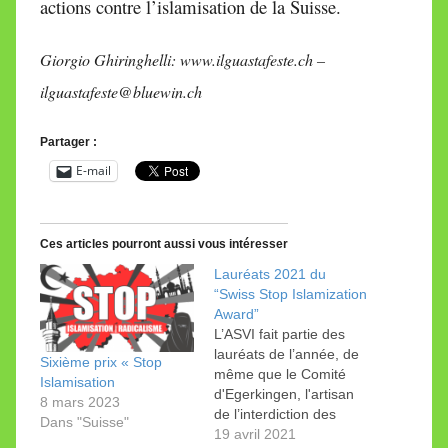
actions contre l’islamisation de la Suisse.
Giorgio Ghiringhelli: www.ilguastafeste.ch –
ilguastafeste@bluewin.ch
Partager :
E-mail
Ces articles pourront aussi vous intéresser
Lauréats 2021 du
“Swiss Stop Islamization
Award”
L’ASVI fait partie des
lauréats de l’année, de
Sixième prix « Stop
même que le Comité
Islamisation
d'Egerkingen, l'artisan
8 mars 2023
de l’interdiction des
Dans "Suisse"
minarets et du niqab. Le
19 avril 2021