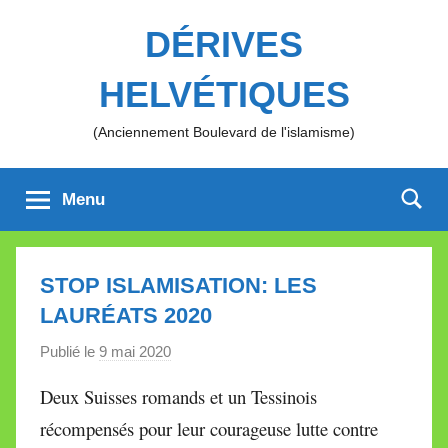
Aller
DÉRIVES
au
contenu
HELVÉTIQUES
(Anciennement Boulevard de l'islamisme)
Menu
STOP ISLAMISATION: LES
LAURÉATS 2020
Publié le
9 mai 2020
p
a
Deux Suisses romands et un Tessinois
r
récompensés pour leur courageuse lutte contre
M