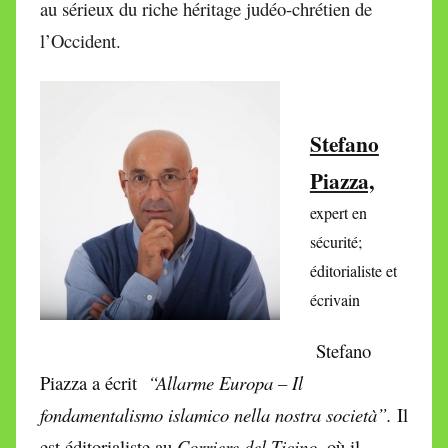
au sérieux du riche héritage judéo-chrétien de
l’Occident.
Stefano
Piazza,
e
xpert en
sécurité;
éditorialiste et
écrivain
Stefano
Piazza a écrit
“
Allarme Europa – Il
fondamentalismo islamico nella nostra società”.
Il
est éditorialiste au
Corriere del Ticino
, où il