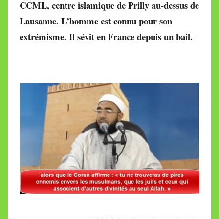
CCML, centre islamique de Prilly au-dessus de
M
Lausanne. L’homme est connu pour son
i
r
extrémisme. Il sévit en France depuis un bail.
e
i
l
l
e
V
a
l
l
e
t
t
e