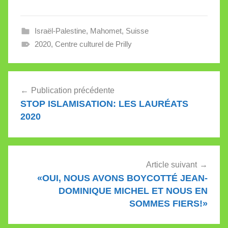
peine. Pascal Gemperli
en compagnie de la
discrète présidente de
Israël-Palestine
,
Mahomet
,
Suisse
l'UVAM Béatrice Ruiz
La journaliste de 24
2020
,
Centre culturel de Prilly
Heures Chloé Din,
appuyée par Camille
Kraft, a…
Navigation
Publication précédente
de
STOP ISLAMISATION: LES LAURÉATS
l’article
2020
Article suivant
«OUI, NOUS AVONS BOYCOTTÉ JEAN-
DOMINIQUE MICHEL ET NOUS EN
SOMMES FIERS!»