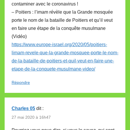
contaminer avec le coronavirus !
– Poitiers : l’imam révèle que la Grande mosquée
porte le nom de la bataille de Poitiers et qu’il veut
en faire une étape de la conquête musulmane
(Vidéo)
https://www.europe-israel.org/2020/05/poitiers-
limam-revele-que-la-grande-mosquee-porte-le-nom-
de-la-bataille-de-poitiers-et-quil-veut-en-faire-une-
etape-de-la-conquete-musulmane-video/
Répondre
Charles 05
dit :
27 mai 2020 à 16h47