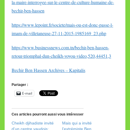
la-maire-interrogee-sur-le-centre-de-culture-humaine-de-
bechir-ben-hassen
https://www.lepoint.fr/societe/mais-ou-est-donc-passe-l-
imam-de-villetaneuse-27-11-2015-1985169_23.php
https://www.businessnews.com.tn/bechir-ben-hassen-
retour-triomphal-dun-cheikh-voyou-video,520,44451,3
Bechir Ben Hassen Archives – Kapitalis
Partager :
E-mail
Ces articles pourront aussi vous intéresser
Cheikh djihadiste invité
Mais qui a invité
d’un centre vaudois:
l’extrémiste Ben