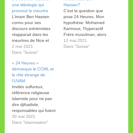
une idéologie qui
Hassen?
promeut le meurtre
C’est la question que
L’imam Ben Hassen
pose 24 Heures. Mon
connu pour ses
hypothèse: Mohamed
discours extrémistes
Karmous, l’hyperactif
réapparait dans les
Frère musulman, alors
meurtres de Nice et
président du centre. 24
12 mai 2021
Rambouillet. Comme je
2 mai 2021
Heures de mercredi
Dans "Suisse"
l’avais indiqué dans un
Dans "Suisse"
reprend l’information
précédent post, le
donnée dans mon post
« 24 Heures »
Centre culturel
précédent et
démasque le CCML et
musulman de Lausanne
rédige(enfin) un édito
le rôle étrange de
(CCML) a invité en
sévère sur le Complexe
l’UVAM
2015 et 2018 l’imam
socioculturel des
Invités sulfureux,
Béchir Ben Hassen qui
musulmans de
référence religieuse
s’est fait remarquer en
Lausanne (CCML),
islamiste pour ne pas
France pour son
aspirateur de Frères
dire djihadiste,
approbation…
musulmans comme je
responsables qui fuient
l’ai…
la presse: le centre,
30 mai 2021
défendu par Pascal
Dans "Islamisation"
Gemperli, est à la