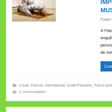
IM
MU
Publié 
A l’he
enquêt
persis
de nom
Cont
Coran
,
Hamas
,
International
,
Israël-Palestine
,
Passé-pré
2 commentaires