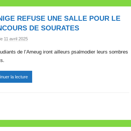
l
l
NIGE REFUSE UNE SALLE POUR LE
e
t
NCOURS DE SOURATES
t
le
11 avril 2025
p
e
a
udiants de l’Ameug iront ailleurs psalmodier leurs sombres
r
s.
M
i
inuer la lecture
r
e
i
l
l
e
V
a