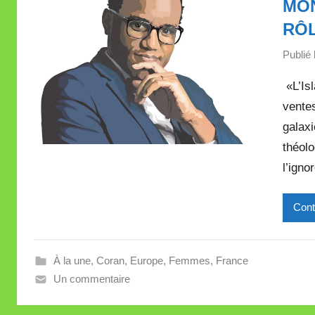
MON
RÔL
Publié 
«L’Isl
ventes
galaxi
théolo
l’ignor
Cont
À la une
,
Coran
,
Europe
,
Femmes
,
France
Un commentaire