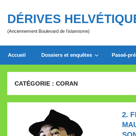
Aller
au
DÉRIVES HELVÉTIQU
contenu
(Anciennement Boulevard de l'islamisme)
Accueil
Dossiers et enquêtes
Passé-pré
CATÉGORIE :
CORAN
2. 
MAU
SON