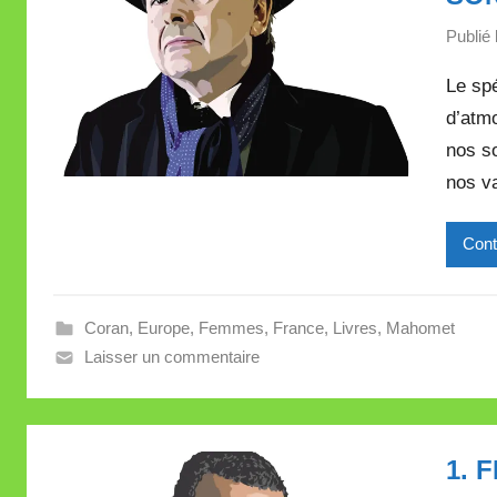
Publié 
Le spé
d’atm
nos so
nos va
Cont
Coran
,
Europe
,
Femmes
,
France
,
Livres
,
Mahomet
Laisser un commentaire
1. 