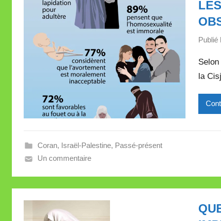
LES
OB
Publié 
Selon 
la Cis
Cont
Coran
,
Israël-Palestine
,
Passé-présent
Un commentaire
QUE