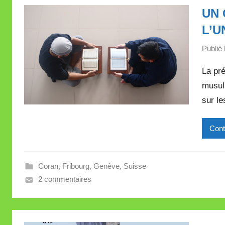
UN 
L’U
Publié 
La pré
musulm
sur le
Cont
Coran
,
Fribourg
,
Genève
,
Suisse
2 commentaires