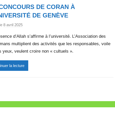
CONCOURS DE CORAN À
l
l
NIVERSITÉ DE GENÈVE
e
le
8 avril 2025
p
t
a
t
sence d’Allah s’affirme à l’université. L’Association des
r
e
ans multiplient des activités que les responsables, voile
M
s yeux, veulent croire non « cultuels ».
i
r
e
inuer la lecture
i
l
l
e
V
a
l