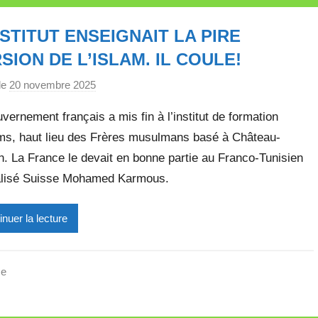
e
NSTITUT ENSEIGNAIT LA PIRE
t
t
SION DE L’ISLAM. IL COULE!
e
le
20 novembre 2025
p
a
vernement français a mis fin à l’institut de formation
r
ms, haut lieu des Frères musulmans basé à Château-
M
. La France le devait en bonne partie au Franco-Tunisien
i
r
alisé Suisse Mohamed Karmous.
e
i
inuer la lecture
l
l
e
se
V
a