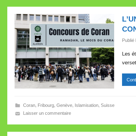
L’U
CO
Publié 
Les ét
verset
Cont
Coran
,
Fribourg
,
Genève
,
Islamisation
,
Suisse
Laisser un commentaire