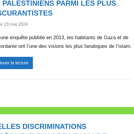
 PALESTINIENS PARMI LES PLUS
l
e
SCURANTISTES
t
le
19 mai 2024
p
t
a
e
une enquête publiée en 2013, les habitants de Gaza et de
r
jordanie ont l’une des visions les plus fanatiques de l’islam.
M
i
inuer la lecture
r
e
i
l
l
e
V
a
LLES DISCRIMINATIONS
l
l