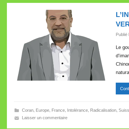
L’I
VER
Publié 
Le gou
d’ima
Chinon
natur
Cont
Coran
,
Europe
,
France
,
Intolérance
,
Radicalisation
,
Suis
Laisser un commentaire