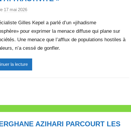
le
17 mai 2026
p
a
cialiste Gilles Kepel a parlé d’un «jihadisme
r
osphère» pour exprimer la menace diffuse qui plane sur
M
ciétés. Une menace que l’afflux de populations hostiles à
i
r
leurs, n’a cessé de gonfler.
e
i
inuer la lecture
l
l
e
V
a
l
l
FERGHANE AZIHARI PARCOURT LES
e