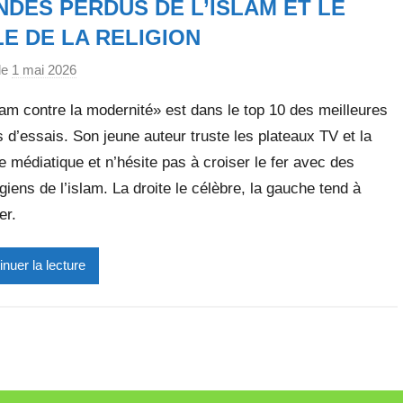
t
DES PERDUS DE L’ISLAM ET LE
t
E DE LA RELIGION
e
le
1 mai 2026
p
a
am contre la modernité» est dans le top 10 des meilleures
r
 d’essais. Son jeune auteur truste les plateaux TV et la
M
e médiatique et n’hésite pas à croiser le fer avec des
i
r
giens de l’islam. La droite le célèbre, la gauche tend à
e
er.
i
l
inuer la lecture
l
e
V
a
l
l