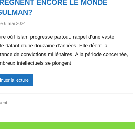
PRÈGNENT ENCORE LE MONDE
e
SULMAN?
t
t
le
6 mai 2024
p
e
a
ure où l’islam progresse partout, rappel d’une vaste
r
e datant d’une douzaine d’années. Elle décrit la
M
tance de convictions millénaires. A la période concernée,
i
r
breux intellectuels se plongent
e
i
inuer la lecture
l
l
e
sent
V
a
l
l