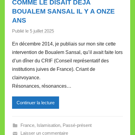
COMME LE DISAIT DÉJÀ
BOUALEM SANSAL IL Y A ONZE
ANS
Publié le
5 juillet 2025
p
a
En décembre 2014, je publiais sur mon site cette
r
intervention de Boualem Sansal, qu’il avait faite lors
M
d’un dîner du CRIF (Conseil représentatif des
i
institutions juives de France). Criant de
r
clairvoyance.
e
i
Résonances, résonances…
l
l
Continuer la lecture
e
V
a
France
,
Islamisation
,
Passé-présent
l
Laisser un commentaire