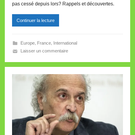
pas cessé depuis lors? Rappels et découvertes.
r
e
Continuer la lecture
i
l
l
Europe
,
France
,
International
e
Laisser un commentaire
V
a
l
l
e
t
t
e