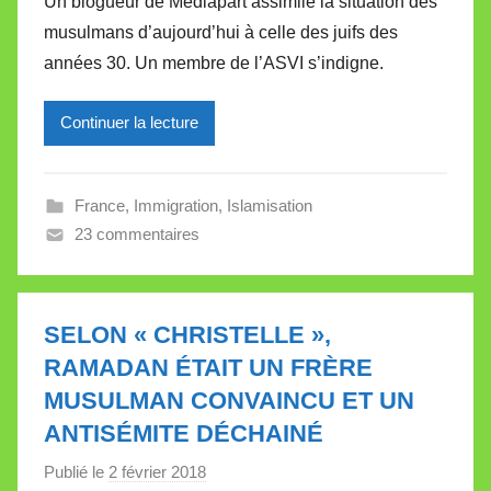
Un blogueur de Médiapart assimile la situation des
r
musulmans d’aujourd’hui à celle des juifs des
M
années 30. Un membre de l’ASVI s’indigne.
i
r
Continuer la lecture
e
i
l
France
,
Immigration
,
Islamisation
l
23 commentaires
e
V
a
l
SELON « CHRISTELLE »,
l
RAMADAN ÉTAIT UN FRÈRE
e
MUSULMAN CONVAINCU ET UN
t
ANTISÉMITE DÉCHAINÉ
t
e
Publié le
2 février 2018
p