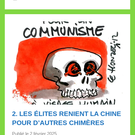
l
e
t
t
e
2. LES ÉLITES RENIENT LA CHINE
POUR D’AUTRES CHIMÈRES
Publié le
2 février 2025
p