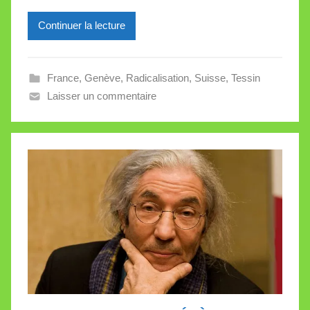
e
Continuer la lecture
i
l
l
France
,
Genève
,
Radicalisation
,
Suisse
,
Tessin
e
Laisser un commentaire
V
a
l
l
e
t
t
e