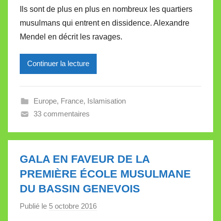
a
e
Ils sont de plus en plus en nombreux les quartiers
r
musulmans qui entrent en dissidence. Alexandre
M
Mendel en décrit les ravages.
i
r
Continuer la lecture
e
i
l
Europe
,
France
,
Islamisation
l
33 commentaires
e
V
a
l
GALA EN FAVEUR DE LA
l
PREMIÈRE ÉCOLE MUSULMANE
e
DU BASSIN GENEVOIS
t
t
Publié le
5 octobre 2016
p
e
a