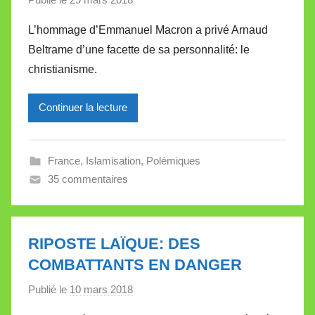
e
a
t
L’hommage d’Emmanuel Macron a privé Arnaud
r
t
Beltrame d’une facette de sa personnalité: le
M
e
christianisme.
i
r
Continuer la lecture
e
i
l
France
,
Islamisation
,
Polémiques
l
35 commentaires
e
V
a
l
RIPOSTE LAÏQUE: DES
l
COMBATTANTS EN DANGER
e
Publié le
10 mars 2018
p
t
a
t