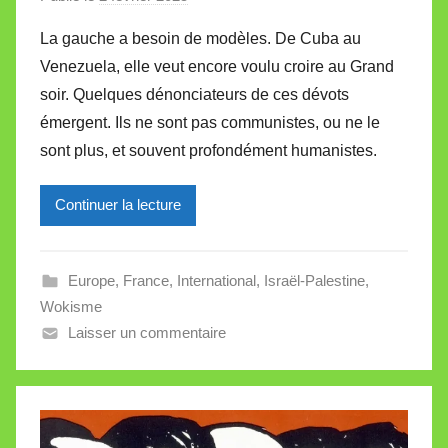
a
La gauche a besoin de modèles. De Cuba au
r
Venezuela, elle veut encore voulu croire au Grand
M
soir. Quelques dénonciateurs de ces dévots
i
émergent. Ils ne sont pas communistes, ou ne le
r
sont plus, et souvent profondément humanistes.
e
i
l
Continuer la lecture
l
e
Europe
,
France
,
International
,
Israël-Palestine
,
V
Wokisme
a
Laisser un commentaire
l
l
e
t
t