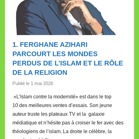
1. FERGHANE AZIHARI
PARCOURT LES MONDES
PERDUS DE L’ISLAM ET LE RÔLE
DE LA RELIGION
Publié le
1 mai 2026
p
a
«L’Islam contre la modernité» est dans le top
r
10 des meilleures ventes d’essais. Son jeune
M
auteur truste les plateaux TV et la galaxie
i
médiatique et n’hésite pas à croiser le fer avec des
r
théologiens de l’islam. La droite le célèbre, la
e