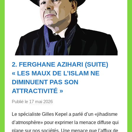
2. FERGHANE AZIHARI (SUITE)
« LES MAUX DE L’ISLAM NE
DIMINUENT PAS SON
ATTRACTIVITÉ »
Publié le
17 mai 2026
p
a
Le spécialiste Gilles Kepel a parlé d’un «jihadisme
r
d’atmosphère» pour exprimer la menace diffuse qui
M
plane sur nos sociétés. Une menace que l’afflux de