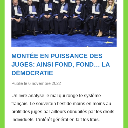
t
e
MONTÉE EN PUISSANCE DES
JUGES: AINSI FOND, FOND… LA
DÉMOCRATIE
Publié le
6 novembre 2022
p
a
Un livre analyse le mal qui ronge le système
r
français. Le souverain l’est de moins en moins au
M
profit des juges par ailleurs obnubilés par les droits
i
individuels. L’intérêt général en fait les frais.
r
e