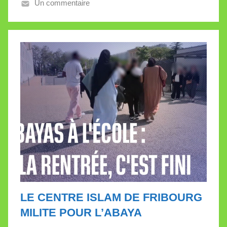
Un commentaire
a
l
l
e
t
t
e
LE CENTRE ISLAM DE FRIBOURG
MILITE POUR L’ABAYA