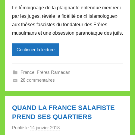
a
Le témoignage de la plaignante entendue mercredi
r
par les juges, révèle la fidélité de «l’islamologue»
M
aux thèses fascistes du fondateur des Frères
i
musulmans et une obsession paranoïaque des juifs.
r
e
Continuer la lecture
i
l
l
France
,
Frères Ramadan
e
28 commentaires
V
a
l
l
QUAND LA FRANCE SALAFISTE
e
PREND SES QUARTIERS
t
Publié le
14 janvier 2018
p
t