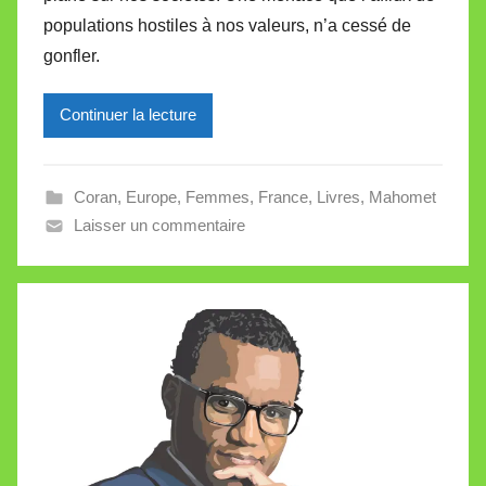
i
populations hostiles à nos valeurs, n’a cessé de
r
gonfler.
e
i
l
Continuer la lecture
l
e
Coran
,
Europe
,
Femmes
,
France
,
Livres
,
Mahomet
V
Laisser un commentaire
a
l
l
e
t
t
e