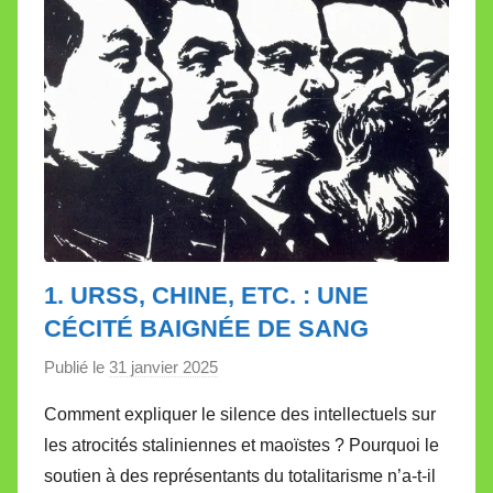
e
1. URSS, CHINE, ETC. : UNE
CÉCITÉ BAIGNÉE DE SANG
Publié le
31 janvier 2025
p
a
Comment expliquer le silence des intellectuels sur
r
les atrocités staliniennes et maoïstes ? Pourquoi le
M
soutien à des représentants du totalitarisme n’a-t-il
i