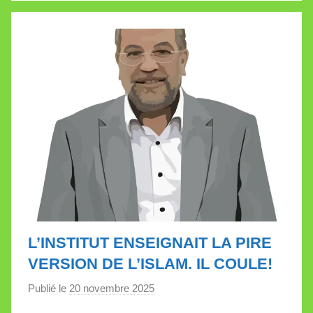
l
l
e
t
t
e
L’INSTITUT ENSEIGNAIT LA PIRE
VERSION DE L’ISLAM. IL COULE!
Publié le
20 novembre 2025
p
a