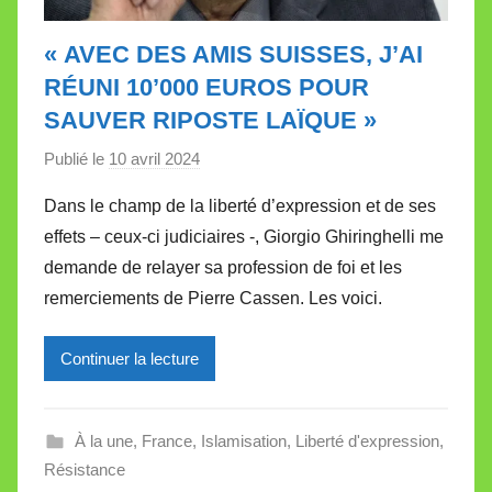
« AVEC DES AMIS SUISSES, J’AI
RÉUNI 10’000 EUROS POUR
SAUVER RIPOSTE LAÏQUE »
Publié le
10 avril 2024
p
a
Dans le champ de la liberté d’expression et de ses
r
effets – ceux-ci judiciaires -, Giorgio Ghiringhelli me
M
demande de relayer sa profession de foi et les
i
remerciements de Pierre Cassen. Les voici.
r
e
Continuer la lecture
i
l
l
À la une
,
France
,
Islamisation
,
Liberté d'expression
,
e
Résistance
V