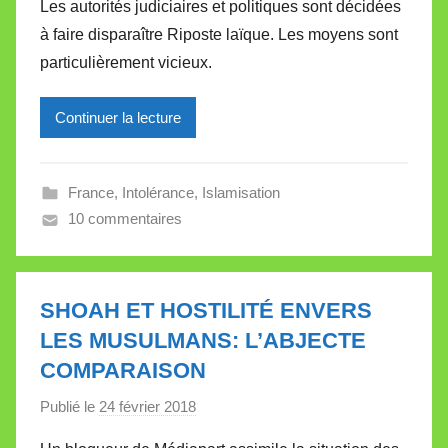
Les autorités judiciaires et politiques sont décidées
r
e
à faire disparaître Riposte laïque. Les moyens sont
M
particulièrement vicieux.
i
r
Continuer la lecture
e
i
l
France
,
Intolérance
,
Islamisation
l
10 commentaires
e
V
a
l
SHOAH ET HOSTILITÉ ENVERS
l
LES MUSULMANS: L’ABJECTE
e
COMPARAISON
t
t
Publié le
24 février 2018
p
e
a