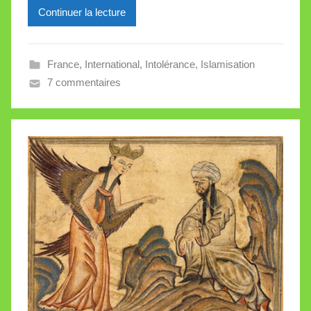
Continuer la lecture
i
l
l
France
,
International
,
Intolérance
,
Islamisation
e
7 commentaires
V
a
l
l
e
t
t
e