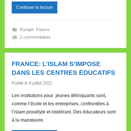
Continuer la lecture
i
l
l
Europe
,
France
e
2 commentaires
V
a
l
l
FRANCE: L’ISLAM S’IMPOSE
e
DANS LES CENTRES ÉDUCATIFS
t
Publié le
8 juillet 2021
p
t
a
e
Les institutions pour jeunes délinquants sont,
r
comme l’école et les entreprises, confrontées à
M
l’islam prosélyte et intolérant. Des éducateurs sont
i
à la manœuvre.
r
e