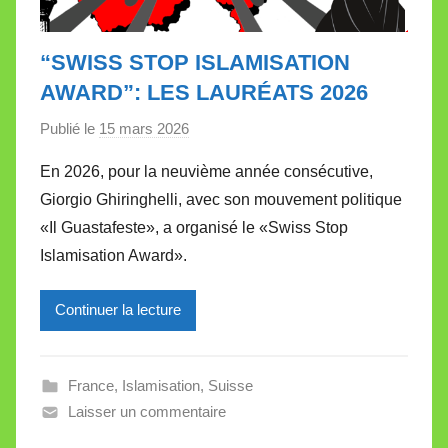
“SWISS STOP ISLAMISATION
AWARD”: LES LAURÉATS 2026
Publié le
15 mars 2026
p
a
En 2026, pour la neuvième année consécutive,
r
Giorgio Ghiringhelli, avec son mouvement politique
M
«Il Guastafeste», a organisé le «Swiss Stop
i
Islamisation Award».
r
e
Continuer la lecture
i
l
l
France
,
Islamisation
,
Suisse
e
Laisser un commentaire
V
a