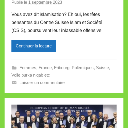
Publié le
1 septembre 2023
p
a
Vous avez dit islamisation? Eh oui, les têtes
r
pensantes du Centre Suisse Islam et Société
M
(CSIS), poursuivent leur inlassable offensive.
i
r
Continuer la lecture
e
i
l
Femmes
,
France
,
Fribourg
,
Polémiques
,
Suisse
,
l
Voile burka niqab etc
e
Laisser un commentaire
V
a
l
l
e
t