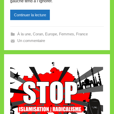
i
gauche tend à l’ignorer.
l
l
Continuer la lecture
e
V
a
À la une
,
Coran
,
Europe
,
Femmes
,
France
l
Un commentaire
l
e
t
t
e