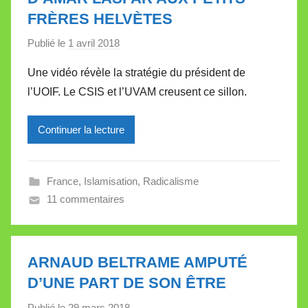
l
FRÈRES HELVÈTES
l
Publié le
1 avril 2018
p
e
a
t
Une vidéo révèle la stratégie du président de
r
t
l’UOIF. Le CSIS et l’UVAM creusent ce sillon.
M
e
i
Continuer la lecture
r
e
i
France
,
Islamisation
,
Radicalisme
l
11 commentaires
l
e
V
a
ARNAUD BELTRAME AMPUTÉ
l
D’UNE PART DE SON ÊTRE
l
Publié le
29 mars 2018
p