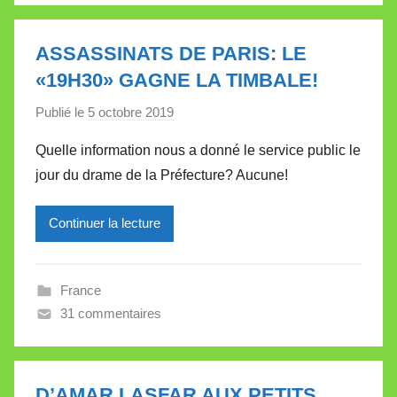
l
l
ASSASSINATS DE PARIS: LE
e
«19H30» GAGNE LA TIMBALE!
t
Publié le
5 octobre 2019
p
t
a
e
Quelle information nous a donné le service public le
r
jour du drame de la Préfecture? Aucune!
M
i
Continuer la lecture
r
e
i
France
l
31 commentaires
l
e
V
a
D’AMAR LASFAR AUX PETITS