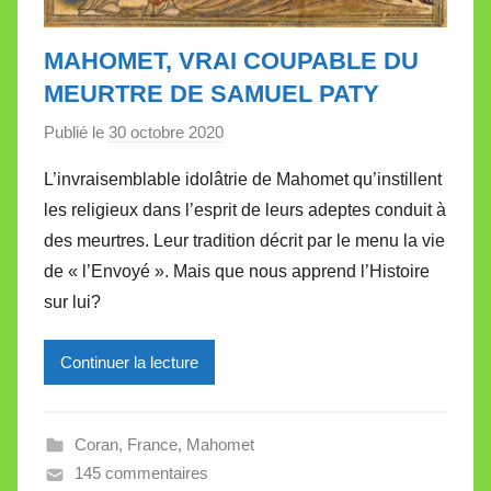
MAHOMET, VRAI COUPABLE DU
MEURTRE DE SAMUEL PATY
Publié le
30 octobre 2020
p
a
L’invraisemblable idolâtrie de Mahomet qu’instillent
r
les religieux dans l’esprit de leurs adeptes conduit à
M
des meurtres. Leur tradition décrit par le menu la vie
i
de « l’Envoyé ». Mais que nous apprend l’Histoire
r
sur lui?
e
i
l
Continuer la lecture
l
e
Coran
,
France
,
Mahomet
V
145 commentaires
a