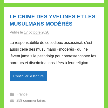
a
l
l
LE CRIME DES YVELINES ET LES
e
MUSULMANS MODÉRÉS
t
Publié le
17 octobre 2020
p
t
a
e
La responsabilité de cet odieux assassinat, c’est
r
aussi celle des musulmans «modérés» qui ne
M
lèvent jamais le petit doigt pour protester contre les
i
horreurs et discriminations liées à leur religion.
r
e
Continuer la lecture
i
l
l
France
e
258 commentaires
V
a