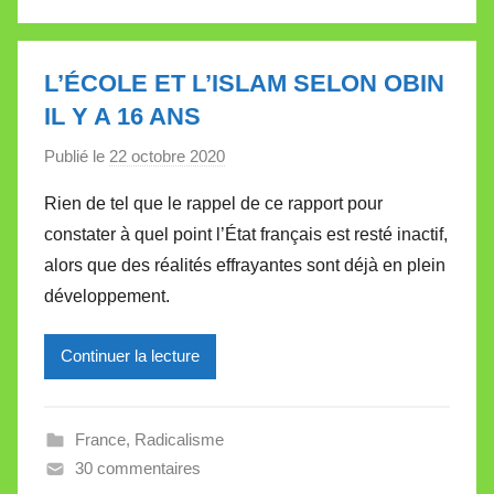
l
l
e
L’ÉCOLE ET L’ISLAM SELON OBIN
t
IL Y A 16 ANS
t
e
Publié le
22 octobre 2020
p
a
Rien de tel que le rappel de ce rapport pour
r
constater à quel point l’État français est resté inactif,
M
alors que des réalités effrayantes sont déjà en plein
i
développement.
r
e
Continuer la lecture
i
l
l
France
,
Radicalisme
e
30 commentaires
V