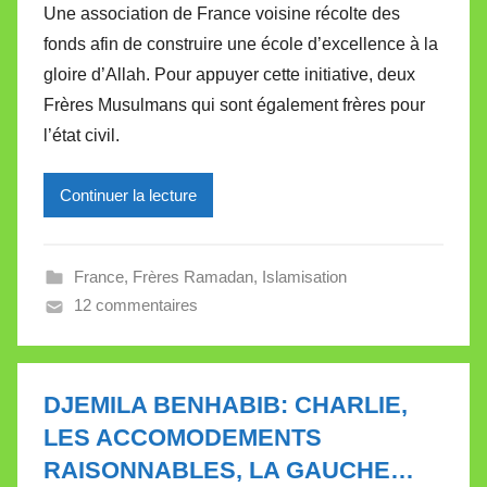
Une association de France voisine récolte des
r
fonds afin de construire une école d’excellence à la
M
gloire d’Allah. Pour appuyer cette initiative, deux
i
Frères Musulmans qui sont également frères pour
r
l’état civil.
e
i
l
Continuer la lecture
l
e
France
,
Frères Ramadan
,
Islamisation
V
12 commentaires
a
l
l
e
DJEMILA BENHABIB: CHARLIE,
t
LES ACCOMODEMENTS
t
RAISONNABLES, LA GAUCHE…
e