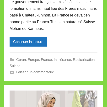
Le gouvernement français a mis fin à l’institut de
r
formation d’imams, haut lieu des Frères musulmans
M
basé à Château-Chinon. La France le devait en
i
bonne partie au Franco-Tunisien naturalisé Suisse
r
Mohamed Karmous.
e
i
l
Continuer la lecture
l
e
Coran
,
Europe
,
France
,
Intolérance
,
Radicalisation
,
V
Suisse
a
Laisser un commentaire
l
l
e
t
t
e