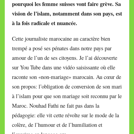
pourquoi les femme suisses vont faire grève. Sa
i
r
vision de l’islam, notamment dans son pays, est
e
à la fois radicale et nuancée.
i
l
Cette journaliste marocaine au caractère bien
l
trempé a posé ses pénates dans notre pays par
e
amour de l’un de ses citoyens. Je l’ai découverte
V
a
sur You Tube dans une vidéo saisissante où elle
l
raconte son «non-mariage» marocain. Au cœur de
l
son propos: l’obligation de conversion de son mari
e
à l’islam pour que son mariage soit reconnu par le
t
t
Maroc. Nouhad Fathi ne fait pas dans la
e
pédagogie: elle vit cette révolte sur le mode de la
colère, de l’humour et de l’humiliation et