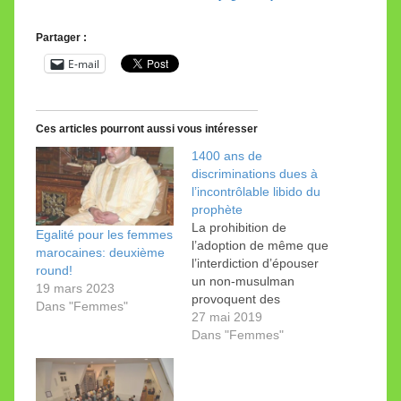
Partager :
E-mail
Ces articles pourront aussi vous intéresser
1400 ans de
discriminations dues à
l’incontrôlable libido du
prophète
La prohibition de
Egalité pour les femmes
l’adoption de même que
marocaines: deuxième
l’interdiction d’épouser
round!
un non-musulman
19 mars 2023
provoquent des
Dans "Femmes"
discriminations
27 mai 2019
difficilement
Dans "Femmes"
acceptables. Récit et
témoignage.
De