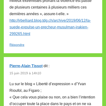
milieux extrémistes prônant la violence est passé
de plusieurs centaines à plusieurs milliers ces
dernières années », assure-t-elle. »
http://jrbelliard.blog.tdg.ch/archive/2019/06/12/la-
suede-expulse-un-precheur-musulman-irakien-
299265.html
Répondre
Pierre-Alain Tissot
dit :
15 juin 2019 à 14h10
Lu sur le blog « Liberté d’expression » d’Yvan
Rioufol, au Figaro ;
« Que cela vous plaise ou non, on a bien l’intention
d’occuper toute la place dans le pays et on ne va