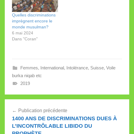
nombreux musulmans
crient aux
discriminations
Quelles discriminations
religieuses dans nos
imprègnent encore le
pays, mais n’ont pas le
monde musulman?
moindre état d’âme
6 mai 2024
envers celles qui
Dans "Coran"
s’exercent depuis 1400
ans au nom de leurs
textes…
Femmes
,
International
,
Intolérance
,
Suisse
,
Voile
burka niqab etc
2019
Navigation
Publication précédente
de
1400 ANS DE DISCRIMINATIONS DUES À
l’article
L’INCONTRÔLABLE LIBIDO DU
PROPHÈTE