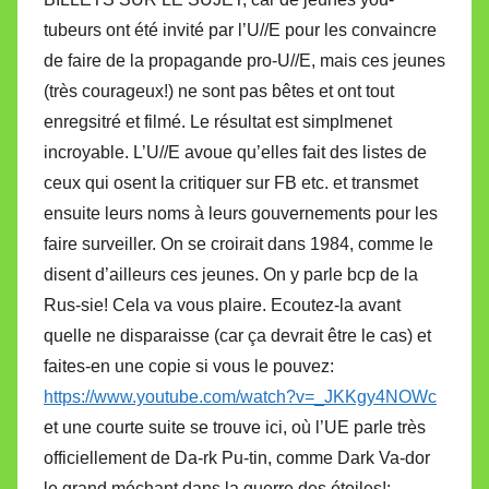
tubeurs ont été invité par l’U//E pour les convaincre
de faire de la propagande pro-U//E, mais ces jeunes
(très courageux!) ne sont pas bêtes et ont tout
enregsitré et filmé. Le résultat est simplmenet
incroyable. L’U//E avoue qu’elles fait des listes de
ceux qui osent la critiquer sur FB etc. et transmet
ensuite leurs noms à leurs gouvernements pour les
faire surveiller. On se croirait dans 1984, comme le
disent d’ailleurs ces jeunes. On y parle bcp de la
Rus-sie! Cela va vous plaire. Ecoutez-la avant
quelle ne disparaisse (car ça devrait être le cas) et
faites-en une copie si vous le pouvez:
https://www.youtube.com/watch?v=_JKKgy4NOWc
et une courte suite se trouve ici, où l’UE parle très
officiellement de Da-rk Pu-tin, comme Dark Va-dor
le grand méchant dans la guerre des étoiles!: