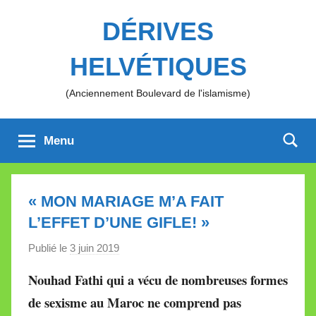
Aller
DÉRIVES
au
contenu
HELVÉTIQUES
(Anciennement Boulevard de l'islamisme)
Menu
« MON MARIAGE M’A FAIT
L’EFFET D’UNE GIFLE! »
Publié le
3 juin 2019
p
a
Nouhad Fathi qui a vécu de nombreuses formes
r
de sexisme au Maroc ne comprend pas
M