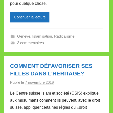
pour quelque chose.
M
i
Continuer la lecture
r
e
i
Genève
,
Islamisation
,
Radicalisme
l
3 commentaires
l
e
V
a
COMMENT DÉFAVORISER SES
l
FILLES DANS L’HÉRITAGE?
l
Publié le
7 novembre 2019
p
e
a
t
Le Centre suisse islam et société (CSIS) explique
r
t
aux musulmans comment ils peuvent, avec le droit
M
e
suisse, appliquer certaines règles du «droit
i