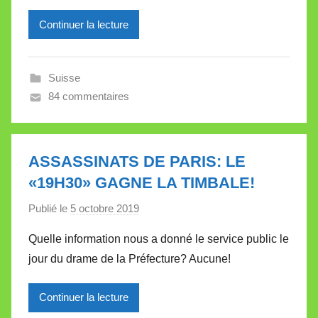
e
Continuer la lecture
i
l
l
Suisse
e
84 commentaires
V
a
l
l
ASSASSINATS DE PARIS: LE
e
«19H30» GAGNE LA TIMBALE!
t
Publié le
5 octobre 2019
p
t
a
e
Quelle information nous a donné le service public le
r
jour du drame de la Préfecture? Aucune!
M
i
Continuer la lecture
r