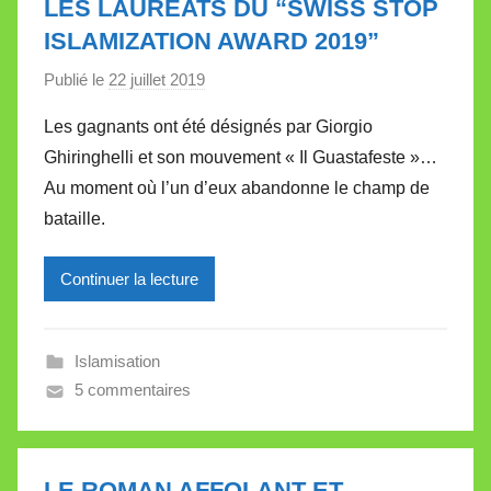
LES LAURÉATS DU “SWISS STOP
t
ISLAMIZATION AWARD 2019”
t
e
Publié le
22 juillet 2019
p
a
Les gagnants ont été désignés par Giorgio
r
Ghiringhelli et son mouvement « Il Guastafeste »…
M
Au moment où l’un d’eux abandonne le champ de
i
bataille.
r
e
Continuer la lecture
i
l
l
Islamisation
e
5 commentaires
V
a
l
l
LE ROMAN AFFOLANT ET