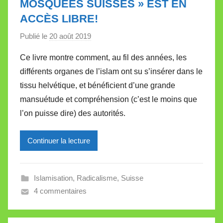
MOSQUÉES SUISSES » EST EN
ACCÈS LIBRE!
Publié le
20 août 2019
p
a
Ce livre montre comment, au fil des années, les
r
différents organes de l’islam ont su s’insérer dans le
M
tissu helvétique, et bénéficient d’une grande
i
mansuétude et compréhension (c’est le moins que
r
l’on puisse dire) des autorités.
e
i
l
Continuer la lecture
l
e
Islamisation
,
Radicalisme
,
Suisse
V
4 commentaires
a
l
l