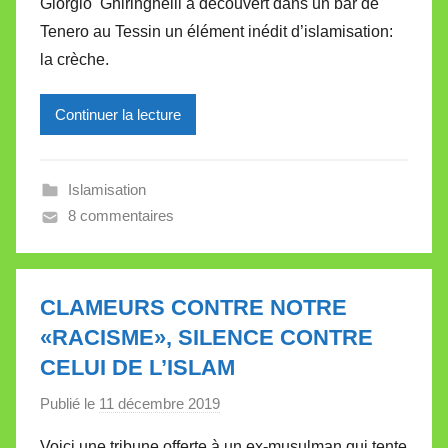
Giorgio Ghiringhelli a découvert dans un bar de
r
t
Tenero au Tessin un élément inédit d’islamisation:
M
t
la crèche.
i
e
r
Continuer la lecture
e
i
l
Islamisation
l
8 commentaires
e
V
a
l
CLAMEURS CONTRE NOTRE
l
«RACISME», SILENCE CONTRE
e
CELUI DE L’ISLAM
t
t
Publié le
11 décembre 2019
p
e
a
Voici une tribune offerte à un ex-musulman qui tente