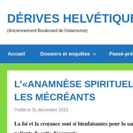
Aller
au
DÉRIVES HELVÉTIQU
contenu
(Anciennement Boulevard de l'islamisme)
Accueil
Dossiers et enquêtes
Passé-pré
L’«ANAMNÈSE SPIRITUE
LES MÉCRÉANTS
Publié le
31 décembre 2019
p
a
La foi et la croyance sont si bienfaisantes pour la s
r
patients de cette découverte.
M