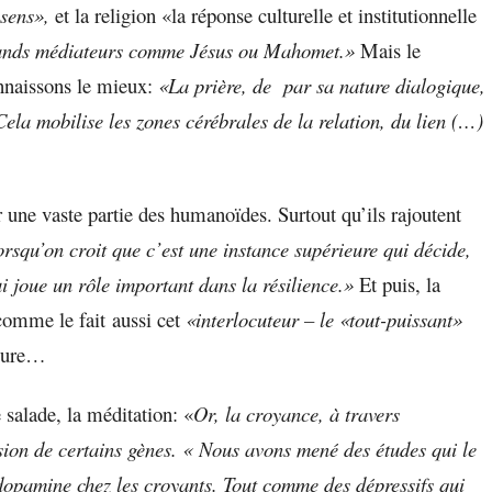
 sens»,
et la religion «la réponse culturelle et institutionnelle
grands médiateurs comme Jésus ou Mahomet.»
Mais le
onnaissons le mieux:
«La prière, de par sa nature dialogique,
ela mobilise les zones cérébrales de la relation, du lien (…)
 une vaste partie des humanoïdes. Surtout qu’ils rajoutent
orsqu’on croit que c’est une instance supérieure qui décide,
i joue un rôle important dans la résilience.»
Et puis, la
comme le fait aussi cet
«interlocuteur – le «tout-puissant»
 pure…
e salade
, la méditation: «
Or, la croyance, à travers
sion de certains gènes. « Nous avons mené des études qui le
dopamine chez les croyants. Tout comme des dépressifs qui