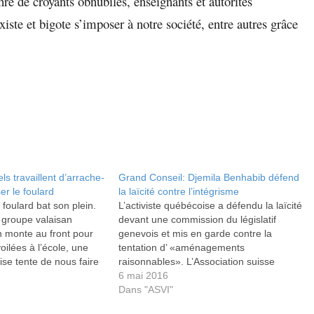
e de croyants obnubilés, enseignants et autorités
xiste et bigote s’imposer à notre société, entre autres grâce
els travaillent d’arrache-
Grand Conseil: Djemila Benhabib défend
r le foulard
la laïcité contre l’intégrisme
 foulard bat son plein.
L’activiste québécoise a défendu la laïcité
groupe valaisan
devant une commission du législatif
monte au front pour
genevois et mis en garde contre la
voilées à l’école, une
tentation d’ «aménagements
se tente de nous faire
raisonnables». L’Association suisse
critique vis à vis du
vigilance islam (ASVI) a aussi été
6 mai 2016
ique.
auditionnée.
Dans "ASVI"