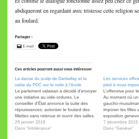
Et comme le dialogue fonctionne assez peu chez ce genr
abdiqueront en regardant avec tristesse cette religion se
au foulard.
Partager :
E-mail
Ces articles pourront aussi vous intéresser
La danse du scalp de Darbellay et la
Les services offici
valse du PDC sur le voile à l’école
pied à nous impose
Le parlement valaisan a décidé d’envoyer
L’offensive pour le
une initiative au vide-ordures. Le
Au moment où un 
conseiller d’État annonce la suite des
gaucho-musulman 
réjouissances: autoriser le foulard des
imposer les filles 
fillettes sans retenue et ouvrir des salles
exposition genevoi
de prières dans les écoles.
29 janvier 2018
perdre tout esprit 
7 décembre 2015
Dans "Intolérance"
couvre-chef islam
Dans "Genève"