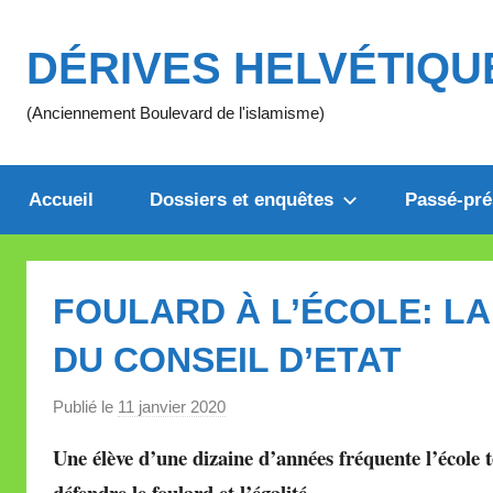
Aller
au
DÉRIVES HELVÉTIQU
contenu
(Anciennement Boulevard de l'islamisme)
Accueil
Dossiers et enquêtes
Passé-pré
FOULARD À L’ÉCOLE: L
DU CONSEIL D’ETAT
Publié le
11 janvier 2020
p
a
Une élève d’une dizaine d’années fréquente l’école 
r
défendre le foulard et l’égalité.
M