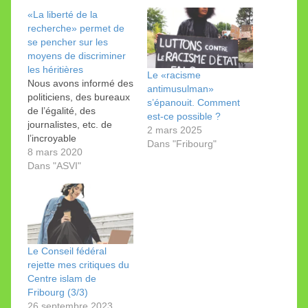
«La liberté de la
recherche» permet de
se pencher sur les
moyens de discriminer
les héritières
Le «racisme
Nous avons informé des
antimusulman»
politiciens, des bureaux
s’épanouit. Comment
de l’égalité, des
est-ce possible ?
journalistes, etc. de
2 mars 2025
l’incroyable
Dans "Fribourg"
démonstration du
8 mars 2020
Centre islam et société
Dans "ASVI"
sur les possibilités de
défavoriser une femme
dans l’héritage. Bilan.
Je vous l’ avais révélé
en novembre dernier: le
Centre suisse islam et
Le Conseil fédéral
société (CSIS),
rejette mes critiques du
organisme financé par
Centre islam de
les…
Fribourg (3/3)
26 septembre 2023