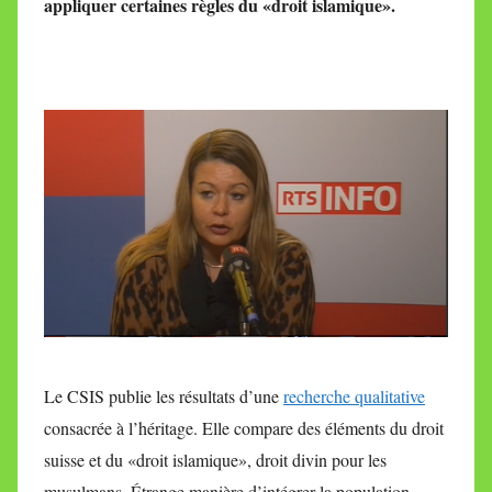
appliquer certaines règles du «droit islamique».
i
r
e
i
l
l
e
V
a
l
l
e
t
t
Le CSIS publie les résultats d’une
recherche qualitative
e
consacrée à l’héritage. Elle compare des éléments du droit
suisse et du «droit islamique», droit divin pour les
musulmans. Étrange manière d’intégrer la population