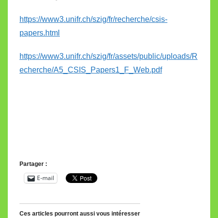
https://www3.unifr.ch/szig/fr/recherche/csis-
papers.html
https://www3.unifr.ch/szig/fr/assets/public/uploads/R
echerche/A5_CSIS_Papers1_F_Web.pdf
Partager :
E-mail
Ces articles pourront aussi vous intéresser