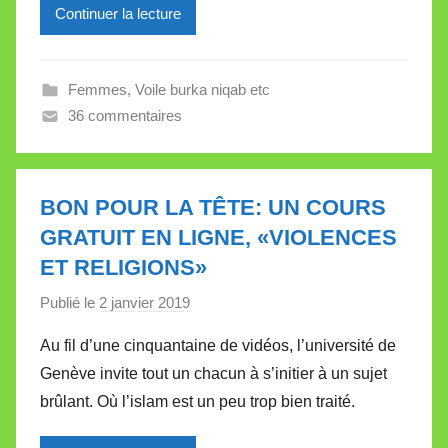
Continuer la lecture
i
l
l
Femmes
,
Voile burka niqab etc
e
36 commentaires
V
a
l
l
BON POUR LA TÊTE: UN COURS
e
GRATUIT EN LIGNE, «VIOLENCES
t
ET RELIGIONS»
t
e
Publié le
2 janvier 2019
p
a
Au fil d’une cinquantaine de vidéos, l’université de
r
Genève invite tout un chacun à s’initier à un sujet
M
brûlant. Où l’islam est un peu trop bien traité.
i
r