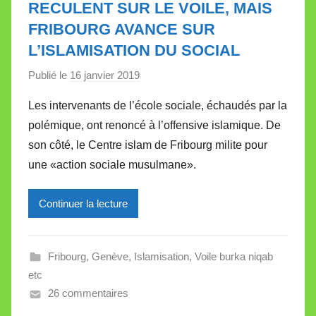
RECULENT SUR LE VOILE, MAIS
t
FRIBOURG AVANCE SUR
t
L’ISLAMISATION DU SOCIAL
e
Publié le
16 janvier 2019
p
a
Les intervenants de l’école sociale, échaudés par la
r
polémique, ont renoncé à l’offensive islamique. De
M
son côté, le Centre islam de Fribourg milite pour
i
une «action sociale musulmane».
r
e
Continuer la lecture
i
l
l
Fribourg
,
Genève
,
Islamisation
,
Voile burka niqab
e
etc
V
26 commentaires
a
l