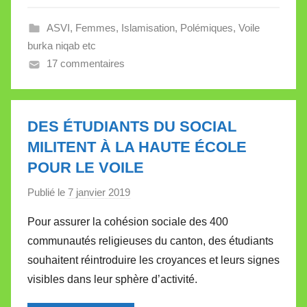
e
ASVI
,
Femmes
,
Islamisation
,
Polémiques
,
Voile
V
burka niqab etc
a
17 commentaires
l
l
e
t
DES ÉTUDIANTS DU SOCIAL
t
MILITENT À LA HAUTE ÉCOLE
e
POUR LE VOILE
Publié le
7 janvier 2019
p
a
Pour assurer la cohésion sociale des 400
r
communautés religieuses du canton, des étudiants
M
souhaitent réintroduire les croyances et leurs signes
i
visibles dans leur sphère d’activité.
r
e