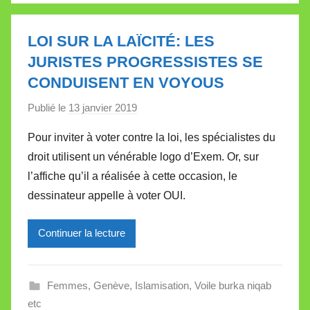
l
e
LOI SUR LA LAÏCITÉ: LES
t
JURISTES PROGRESSISTES SE
t
CONDUISENT EN VOYOUS
e
Publié le
13 janvier 2019
p
a
Pour inviter à voter contre la loi, les spécialistes du
r
droit utilisent un vénérable logo d’Exem. Or, sur
M
l’affiche qu’il a réalisée à cette occasion, le
i
dessinateur appelle à voter OUI.
r
e
Continuer la lecture
i
l
l
Femmes
,
Genève
,
Islamisation
,
Voile burka niqab
e
etc
V