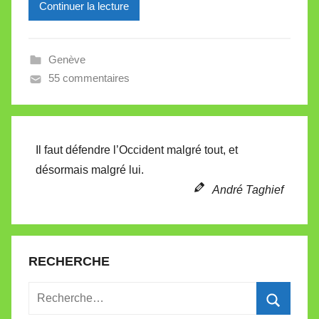
Continuer la lecture
e
i
l
Genève
l
55 commentaires
e
V
a
l
Il faut défendre l’Occident malgré tout, et
l
désormais malgré lui.
e
André Taghief
t
t
e
RECHERCHE
Recherche
pour