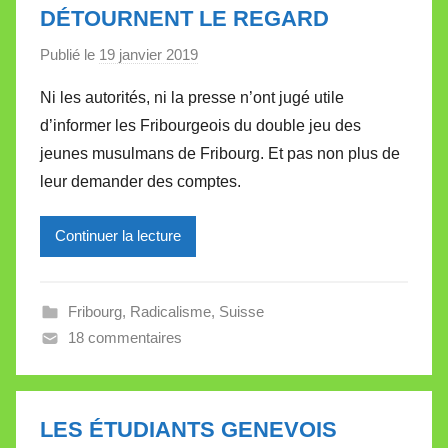
DÉTOURNENT LE REGARD
Publié le
19 janvier 2019
p
a
Ni les autorités, ni la presse n’ont jugé utile
r
d’informer les Fribourgeois du double jeu des
M
jeunes musulmans de Fribourg. Et pas non plus de
i
leur demander des comptes.
r
e
Continuer la lecture
i
l
l
Fribourg
,
Radicalisme
,
Suisse
e
18 commentaires
V
a
l
l
LES ÉTUDIANTS GENEVOIS
e