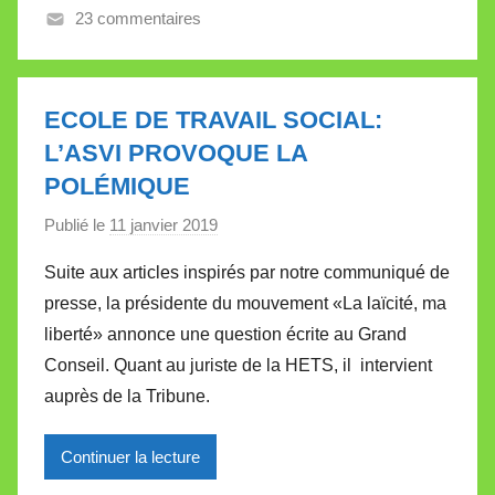
23 commentaires
a
l
l
e
ECOLE DE TRAVAIL SOCIAL:
t
L’ASVI PROVOQUE LA
t
POLÉMIQUE
e
Publié le
11 janvier 2019
p
a
Suite aux articles inspirés par notre communiqué de
r
presse, la présidente du mouvement «La laïcité, ma
M
liberté» annonce une question écrite au Grand
i
Conseil. Quant au juriste de la HETS, il intervient
r
auprès de la Tribune.
e
i
l
Continuer la lecture
l