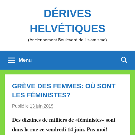
Aller
DÉRIVES
au
contenu
HELVÉTIQUES
(Anciennement Boulevard de l'islamisme)
Menu
GRÈVE DES FEMMES: OÙ SONT
LES FÉMINISTES?
Publié le
13 juin 2019
p
a
Des dizaines de milliers de «féministes» sont
r
dans la rue ce vendredi 14 juin. Pas moi!
M