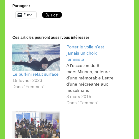
Partager :
E-mail
Ces articles pourront aussi vous intéresser
Porter le voile n’est
jamais un choix
féministe
A l'occasion du 8
mars,Minona, auteure
Le burkini refait surface
d'une mémorable Lettre
15 février 2023
d'une mécréante aux
Dans "Femmes"
musulmans
modérés,analyse le lien
8 mars 2015
entre foulard et
Dans "Femmes"
féminisme. L'auteure
connait très bien l'islam,
les lecteurs de ce blog
ont pu le constater à de
nombreuses reprises