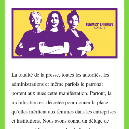
i
r
e
i
l
l
e
V
a
l
La totalité de la presse, toutes les autorités, les
l
administrations et même parfois le patronat
e
portent aux nues cette manifestation. Partout, la
t
t
mobilisation est décrétée pour donner la place
e
qu’elles méritent aux femmes dans les entreprises
et institutions. Nous avons connu un déluge de