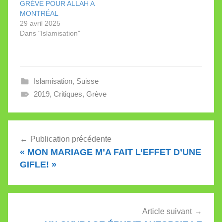
dans ses
GRÈVE POUR ALLAH A
commentaires.
MONTRÉAL
29 avril 2025
Dans "Islamisation"
Islamisation
,
Suisse
2019
,
Critiques
,
Grève
Navigation
Publication précédente
de
« MON MARIAGE M’A FAIT L’EFFET D’UNE
l’article
GIFLE! »
Article suivant