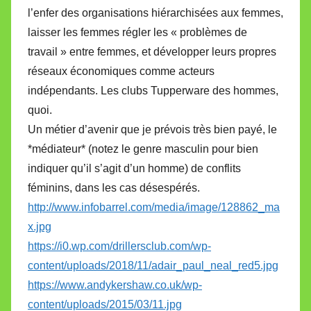
l’enfer des organisations hiérarchisées aux femmes,
laisser les femmes régler les « problèmes de
travail » entre femmes, et développer leurs propres
réseaux économiques comme acteurs
indépendants. Les clubs Tupperware des hommes,
quoi.
Un métier d’avenir que je prévois très bien payé, le
*médiateur* (notez le genre masculin pour bien
indiquer qu’il s’agit d’un homme) de conflits
féminins, dans les cas désespérés.
http://www.infobarrel.com/media/image/128862_ma
x.jpg
https://i0.wp.com/drillersclub.com/wp-
content/uploads/2018/11/adair_paul_neal_red5.jpg
https://www.andykershaw.co.uk/wp-
content/uploads/2015/03/11.jpg