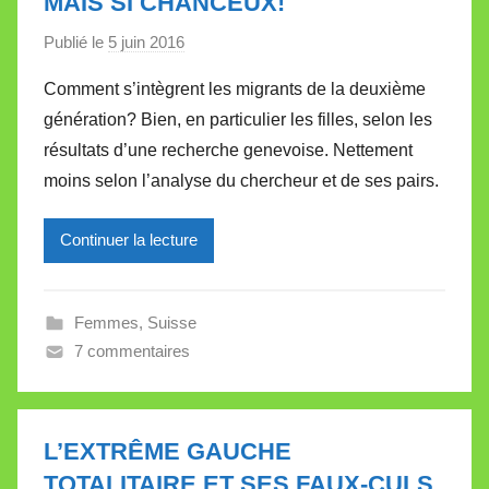
MAIS SI CHANCEUX!
t
e
Publié le
5 juin 2016
p
a
Comment s’intègrent les migrants de la deuxième
r
génération? Bien, en particulier les filles, selon les
M
résultats d’une recherche genevoise. Nettement
i
moins selon l’analyse du chercheur et de ses pairs.
r
e
Continuer la lecture
i
l
l
Femmes
,
Suisse
e
7 commentaires
V
a
l
l
L’EXTRÊME GAUCHE
e
TOTALITAIRE ET SES FAUX-CULS