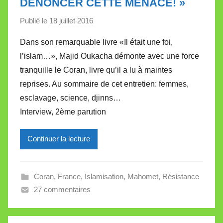
DÉNONCER CETTE MENACE! »
e
Publié le
18 juillet 2016
p
a
Dans son remarquable livre «Il était une foi,
r
l’islam…», Majid Oukacha démonte avec une force
M
tranquille le Coran, livre qu’il a lu à maintes
i
reprises. Au sommaire de cet entretien: femmes,
r
esclavage, science, djinns…
e
i
Interview, 2ème parution
l
l
Continuer la lecture
e
V
a
Coran
,
France
,
Islamisation
,
Mahomet
,
Résistance
l
27 commentaires
l
e