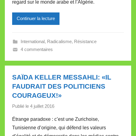
regard sur le monde arabe et l’Algérie.
r
e
Continuer la lecture
i
l
l
International
,
Radicalisme
,
Résistance
e
4 commentaires
V
a
l
l
SAÏDA KELLER MESSAHLI: «IL
e
FAUDRAIT DES POLITICIENS
t
COURAGEUX!»
t
e
Publié le
4 juillet 2016
p
a
Étrange paradoxe : c’est une Zurichoise,
r
Tunisienne d’origine, qui défend les valeurs
M