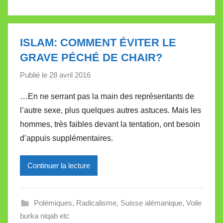
a
l
l
ISLAM: COMMENT ÉVITER LE
e
GRAVE PÉCHÉ DE CHAIR?
t
Publié le
28 avril 2016
p
t
a
e
…En ne serrant pas la main des représentants de
r
l’autre sexe, plus quelques autres astuces. Mais les
M
hommes, très faibles devant la tentation, ont besoin
i
d’appuis supplémentaires.
r
e
Continuer la lecture
i
l
l
Polémiques
,
Radicalisme
,
Suisse alémanique
,
Voile
e
burka niqab etc
V