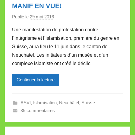
e
MANIF EN VUE!
t
t
Publié le
29 mai 2016
p
e
a
Une manifestation de protestation contre
r
l’intégrisme et l’islamisation, première du genre en
M
Suisse, aura lieu le 11 juin dans le canton de
i
Neuchâtel. Les initiateurs d’un musée et d’un
r
complexe islamiste ont créé le déclic.
e
i
l
Continuer la lecture
l
e
ASVI
,
Islamisation
,
Neuchâtel
,
Suisse
V
35 commentaires
a
l
l
e