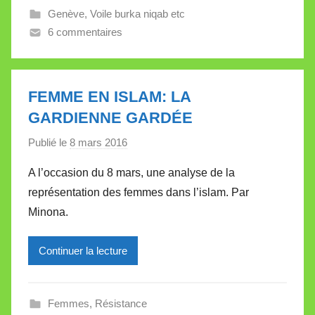
Genève
,
Voile burka niqab etc
l
6 commentaires
e
V
a
l
FEMME EN ISLAM: LA
l
GARDIENNE GARDÉE
e
Publié le
8 mars 2016
p
t
a
t
A l’occasion du 8 mars, une analyse de la
r
e
représentation des femmes dans l’islam. Par
M
Minona.
i
r
Continuer la lecture
e
i
l
Femmes
,
Résistance
l