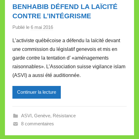
l
BENHABIB DÉFEND LA LAÏCITÉ
e
CONTRE L’INTÉGRISME
t
t
Publié le
6 mai 2016
p
e
a
L’activiste québécoise a défendu la laïcité devant
r
une commission du législatif genevois et mis en
M
garde contre la tentation d’ «aménagements
i
raisonnables». L’Association suisse vigilance islam
r
(ASVI) a aussi été auditionnée.
e
i
l
Continuer la lecture
l
e
ASVI
,
Genève
,
Résistance
V
8 commentaires
a
l