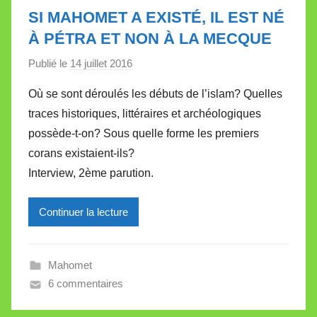
t
SI MAHOMET A EXISTÉ, IL EST NÉ
t
À PÉTRA ET NON À LA MECQUE
e
Publié le
14 juillet 2016
p
a
Où se sont déroulés les débuts de l’islam? Quelles
r
traces historiques, littéraires et archéologiques
M
possède-t-on? Sous quelle forme les premiers
i
corans existaient-ils?
r
Interview, 2ème parution.
e
i
l
Continuer la lecture
l
e
Mahomet
V
6 commentaires
a
l