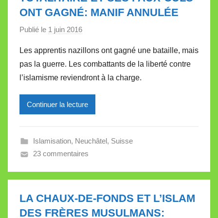
t
ONT GAGNÉ: MANIF ANNULÉE
t
e
Publié le
1 juin 2016
p
a
Les apprentis nazillons ont gagné une bataille, mais
r
pas la guerre. Les combattants de la liberté contre
M
l’islamisme reviendront à la charge.
i
r
Continuer la lecture
e
i
l
Islamisation
,
Neuchâtel
,
Suisse
l
23 commentaires
e
V
a
l
LA CHAUX-DE-FONDS ET L’ISLAM
l
DES FRÈRES MUSULMANS: