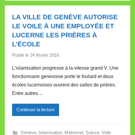
l
l
LA VILLE DE GENÈVE AUTORISE
e
LE VOILE À UNE EMPLOYÉE ET
t
LUCERNE LES PRIÈRES À
t
L’ÉCOLE
e
Publié le
24 février 2016
p
a
L’islamisation progresse à la vitesse grand V. Une
r
fonctionnaire genevoise porte le foulard et deux
M
écoles lucernoises ouvrent des salles de prières.
i
Entre autres…
r
e
Continuer la lecture
i
l
l
Genève
,
Islamisation
,
Mahomet
,
Suisse
,
Voile
e