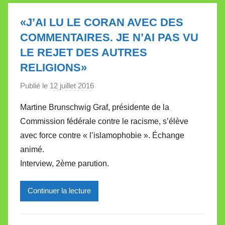
l
e
«J’AI LU LE CORAN AVEC DES
t
COMMENTAIRES. JE N’AI PAS VU
t
LE REJET DES AUTRES
e
RELIGIONS»
Publié le
12 juillet 2016
p
a
Martine Brunschwig Graf, présidente de la
r
Commission fédérale contre le racisme, s’élève
M
avec force contre « l’islamophobie ». Échange
i
animé.
r
Interview, 2ème parution.
e
i
l
Continuer la lecture
l
e