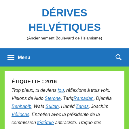
Aller
DÉRIVES
au
contenu
HELVÉTIQUES
(Anciennement Boulevard de l'islamisme)
Menu
ÉTIQUETTE :
2016
Trop pieux, tu deviens
fou
, réflexions à trois voix.
Visions de Aldo
Sterone
, Tariq
Ramadan
, Djemila
Benhabib
, Wafa
Sultan
, Hamid
Zanas
, Joachim
Véliocas
. Entretien avec la présidente de la
commission
fédérale
antiraciste. Traque des