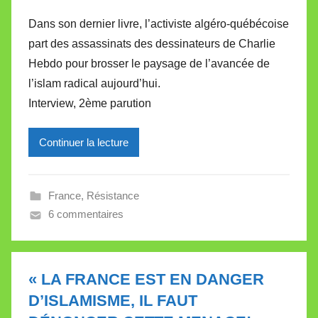
a
Dans son dernier livre, l’activiste algéro-québécoise
r
part des assassinats des dessinateurs de Charlie
M
Hebdo pour brosser le paysage de l’avancée de
i
l’islam radical aujourd’hui.
r
Interview, 2ème parution
e
i
l
Continuer la lecture
l
e
France
,
Résistance
V
6 commentaires
a
l
l
e
« LA FRANCE EST EN DANGER
t
D’ISLAMISME, IL FAUT
t