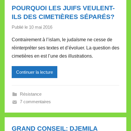
l
POURQUOI LES JUIFS VEULENT-
e
ILS DES CIMETIÈRES SÉPARÉS?
t
Publié le
10 mai 2016
p
t
a
e
Contrairement à l’islam, le judaïsme ne cesse de
r
réinterpréter ses textes et d’évoluer. La question des
M
cimetières en est l’une des illustrations.
i
r
Continuer la lecture
e
i
l
Résistance
l
7 commentaires
e
V
a
l
GRAND CONSEIL: DJEMILA