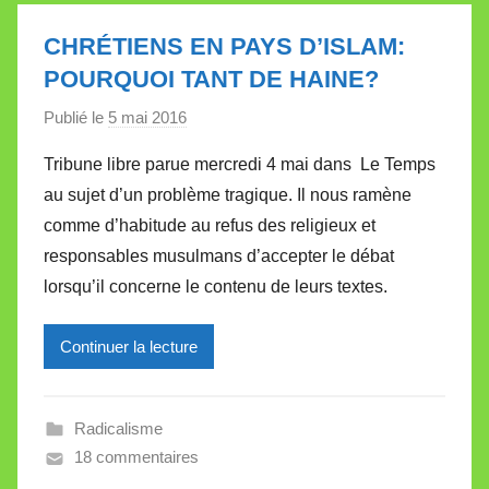
l
e
CHRÉTIENS EN PAYS D’ISLAM:
t
POURQUOI TANT DE HAINE?
t
e
Publié le
5 mai 2016
p
a
Tribune libre parue mercredi 4 mai dans Le Temps
r
au sujet d’un problème tragique. Il nous ramène
M
comme d’habitude au refus des religieux et
i
responsables musulmans d’accepter le débat
r
lorsqu’il concerne le contenu de leurs textes.
e
i
l
Continuer la lecture
l
e
Radicalisme
V
18 commentaires
a
l