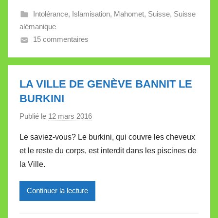
l
Intolérance
,
Islamisation
,
Mahomet
,
Suisse
,
Suisse
e
alémanique
V
15 commentaires
a
l
l
e
LA VILLE DE GENÈVE BANNIT LE
t
BURKINI
t
Publié le
12 mars 2016
p
e
a
Le saviez-vous? Le burkini, qui couvre les cheveux
r
et le reste du corps, est interdit dans les piscines de
M
la Ville.
i
r
Continuer la lecture
e
i
l