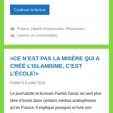
l
e
Continuer la lecture
V
a
l
France
,
Liberté d'expression
,
Résistance
l
Laisser un commentaire
e
t
t
«CE N’EST PAS LA MISÈRE QUI A
e
CRÉÉ L’ISLAMISME, C’EST
L’ÉCOLE!»
Publié le
6 juillet 2016
p
a
Le journaliste et écrivain Hamid Zanaz se sent plus
r
libre d’écrire dans certains médias arabophones
M
qu’en France. Il explique pourquoi et livre son
i