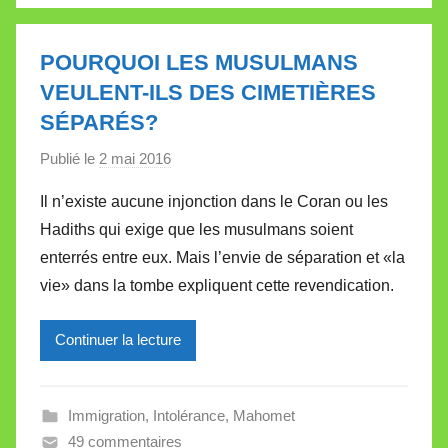
l
e
POURQUOI LES MUSULMANS
t
VEULENT-ILS DES CIMETIÈRES
t
SÉPARÉS?
e
Publié le
2 mai 2016
p
a
Il n’existe aucune injonction dans le Coran ou les
r
Hadiths qui exige que les musulmans soient
M
enterrés entre eux. Mais l’envie de séparation et «la
i
vie» dans la tombe expliquent cette revendication.
r
e
Continuer la lecture
i
l
l
Immigration
,
Intolérance
,
Mahomet
e
49 commentaires
V