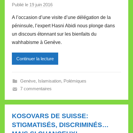
Publié le
19 juin 2016
p
a
A l’occasion d’une visite d’une délégation de la
r
péninsule, l’expert Hasni Abidi nous plonge dans
M
un discours étonnant sur les bienfaits du
i
wahhabisme à Genève.
r
e
Continuer la lecture
i
l
l
Genève
,
Islamisation
,
Polémiques
e
7 commentaires
V
a
l
l
KOSOVARS DE SUISSE:
e
STIGMATISÉS, DISCRIMINÉS…
t