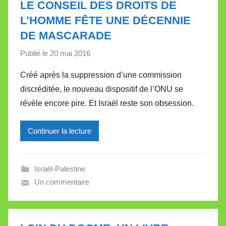
LE CONSEIL DES DROITS DE
t
L’HOMME FÊTE UNE DÉCENNIE
t
DE MASCARADE
e
Publié le
20 mai 2016
p
a
Créé après la suppression d’une commission
r
discréditée, le nouveau dispositif de l’ONU se
M
révèle encore pire. Et Israël reste son obsession.
i
r
Continuer la lecture
e
i
l
Israël-Palestine
l
Un commentaire
e
V
a
l