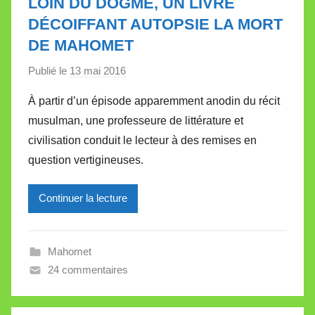
LOIN DU DOGME, UN LIVRE
l
DÉCOIFFANT AUTOPSIE LA MORT
e
DE MAHOMET
t
t
Publié le
13 mai 2016
p
e
a
À partir d’un épisode apparemment anodin du récit
r
musulman, une professeure de littérature et
M
civilisation conduit le lecteur à des remises en
i
question vertigineuses.
r
e
Continuer la lecture
i
l
l
Mahomet
e
24 commentaires
V
a
l