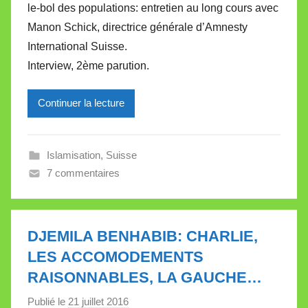
le-bol des populations: entretien au long cours avec
M
Manon Schick, directrice générale d’Amnesty
i
International Suisse.
r
Interview, 2ème parution.
e
i
l
Continuer la lecture
l
e
Islamisation
,
Suisse
V
7 commentaires
a
l
l
e
DJEMILA BENHABIB: CHARLIE,
t
LES ACCOMODEMENTS
t
RAISONNABLES, LA GAUCHE…
e
Publié le
21 juillet 2016
p