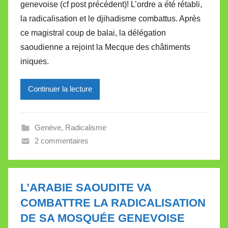
genevoise (cf post précédent)! L’ordre a été rétabli,
i
la radicalisation et le djihadisme combattus. Après
r
ce magistral coup de balai, la délégation
e
i
saoudienne a rejoint la Mecque des châtiments
l
iniques.
l
e
Continuer la lecture
V
a
l
Genève
,
Radicalisme
l
2 commentaires
e
t
t
L’ARABIE SAOUDITE VA
e
COMBATTRE LA RADICALISATION
DE SA MOSQUÉE GENEVOISE