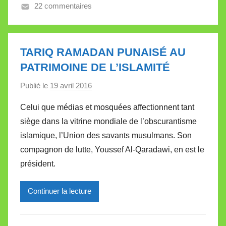
22 commentaires
a
l
l
e
TARIQ RAMADAN PUNAISÉ AU
t
PATRIMOINE DE L’ISLAMITÉ
t
Publié le
19 avril 2016
p
e
a
Celui que médias et mosquées affectionnent tant
r
siège dans la vitrine mondiale de l’obscurantisme
M
islamique, l’Union des savants musulmans. Son
i
compagnon de lutte, Youssef Al-Qaradawi, en est le
r
président.
e
i
l
Continuer la lecture
l
e