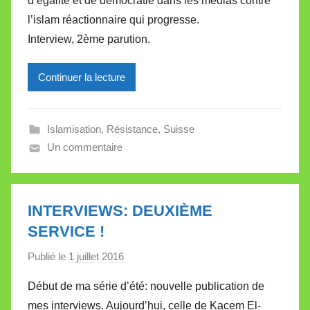
d’égalité et de démocratie dans les médias contre
i
l’islam réactionnaire qui progresse.
r
Interview, 2ème parution.
e
i
l
Continuer la lecture
l
e
Islamisation
,
Résistance
,
Suisse
V
Un commentaire
a
l
l
e
INTERVIEWS: DEUXIÈME
t
SERVICE !
t
e
Publié le
1 juillet 2016
p
a
Début de ma série d’été: nouvelle publication de
r
mes interviews. Aujourd’hui, celle de Kacem El-