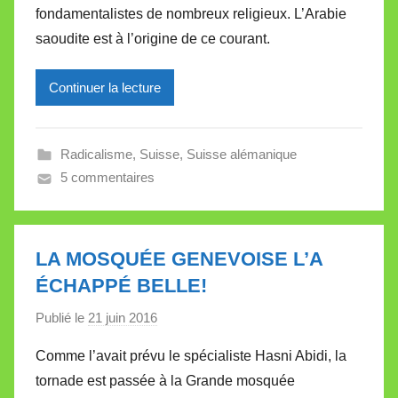
fondamentalistes de nombreux religieux. L’Arabie
i
saoudite est à l’origine de ce courant.
r
e
Continuer la lecture
i
l
l
Radicalisme
,
Suisse
,
Suisse alémanique
e
5 commentaires
V
a
l
l
LA MOSQUÉE GENEVOISE L’A
e
ÉCHAPPÉ BELLE!
t
Publié le
21 juin 2016
p
t
a
e
Comme l’avait prévu le spécialiste Hasni Abidi, la
r
tornade est passée à la Grande mosquée
M