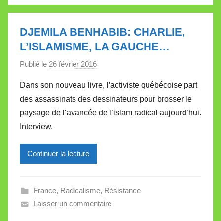
a
l
l
DJEMILA BENHABIB: CHARLIE,
e
L’ISLAMISME, LA GAUCHE…
t
Publié le
26 février 2016
p
t
a
e
Dans son nouveau livre, l’activiste québécoise part
r
des assassinats des dessinateurs pour brosser le
M
paysage de l’avancée de l’islam radical aujourd’hui.
i
Interview.
r
e
Continuer la lecture
i
l
l
France
,
Radicalisme
,
Résistance
e
Laisser un commentaire
V
a