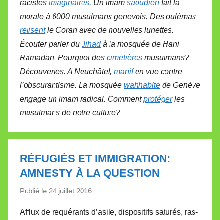
racistes
imaginaires
. Un imam
saoudien
fait la
morale à 6000 musulmans genevois. Des oulémas
relisent
le Coran avec de nouvelles lunettes.
Écouter parler du
Jihad
à la mosquée de Hani
Ramadan. Pourquoi des
cimetières
musulmans?
Découvertes. A
Neuchâtel
,
manif
en vue contre
l’obscurantisme. La mosquée
wahhabite
de Genève
engage un imam radical. Comment
protéger
les
musulmans de notre culture?
RÉFUGIÉS ET IMMIGRATION:
AMNESTY À LA QUESTION
Publié le
24 juillet 2016
p
a
Afflux de requérants d’asile, dispositifs saturés, ras-
r