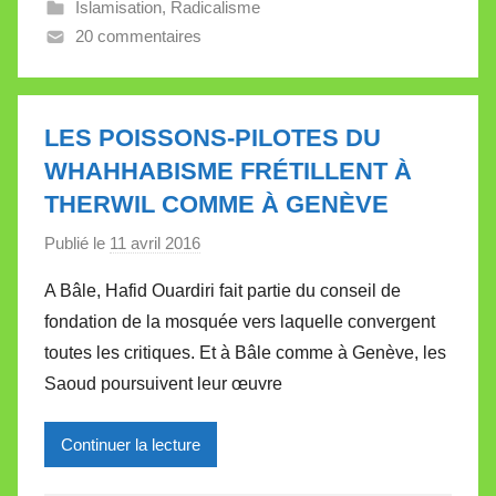
Islamisation
,
Radicalisme
V
20 commentaires
a
l
l
e
LES POISSONS-PILOTES DU
t
WHAHHABISME FRÉTILLENT À
t
THERWIL COMME À GENÈVE
e
Publié le
11 avril 2016
p
a
A Bâle, Hafid Ouardiri fait partie du conseil de
r
fondation de la mosquée vers laquelle convergent
M
toutes les critiques. Et à Bâle comme à Genève, les
i
Saoud poursuivent leur œuvre
r
e
Continuer la lecture
i
l