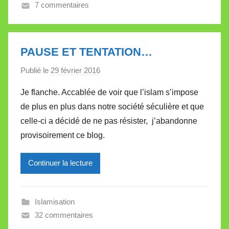
7 commentaires
e
V
a
l
PAUSE ET TENTATION…
l
Publié le
29 février 2016
p
e
a
t
Je flanche. Accablée de voir que l’islam s’impose
r
t
de plus en plus dans notre société séculière et que
M
e
celle-ci a décidé de ne pas résister, j’abandonne
i
provisoirement ce blog.
r
e
Continuer la lecture
i
l
l
Islamisation
e
32 commentaires
V