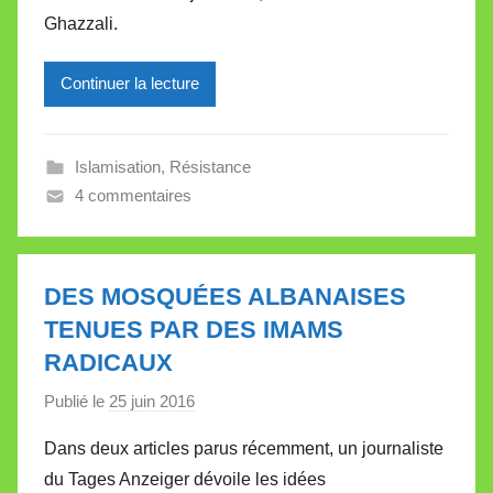
M
Ghazzali.
i
r
Continuer la lecture
e
i
l
Islamisation
,
Résistance
l
4 commentaires
e
V
a
l
DES MOSQUÉES ALBANAISES
l
TENUES PAR DES IMAMS
e
RADICAUX
t
t
Publié le
25 juin 2016
p
e
a
Dans deux articles parus récemment, un journaliste
r
du Tages Anzeiger dévoile les idées
M