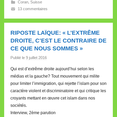
Coran
,
Suisse
V
13 commentaires
a
l
l
e
RIPOSTE LAÏQUE: « L’EXTRÊME
t
DROITE, C’EST LE CONTRAIRE DE
t
CE QUE NOUS SOMMES »
e
Publié le
9 juillet 2016
p
a
Qui est d’extrême droite aujourd’hui selon les
r
médias et la gauche? Tout mouvement qui milite
M
pour limiter l’immigration, qui rejette l’islam pour son
i
caractère violent et discriminatoire et qui critique les
r
croyants mettant en œuvre cet islam dans nos
e
i
sociétés.
l
Interview, 2ème parution