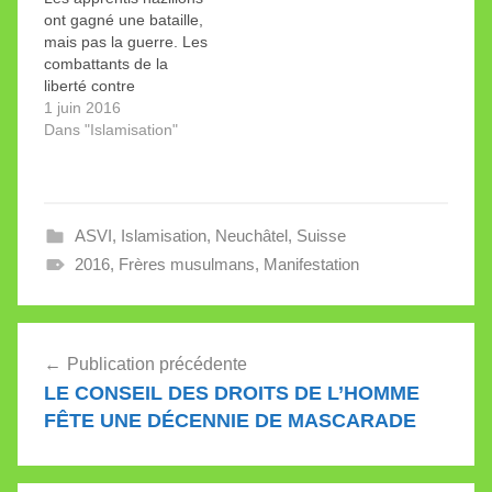
l’ambassadeur du
ont gagné une bataille,
Koweït en Suisse Bader
mais pas la guerre. Les
Al-Tunaib (cf photo).
combattants de la
L’agence koweitienne…
liberté contre
l’islamisme reviendront
1 juin 2016
à la charge.
Dans "Islamisation"
ASVI
,
Islamisation
,
Neuchâtel
,
Suisse
2016
,
Frères musulmans
,
Manifestation
Navigation
Publication précédente
de
LE CONSEIL DES DROITS DE L’HOMME
l’article
FÊTE UNE DÉCENNIE DE MASCARADE