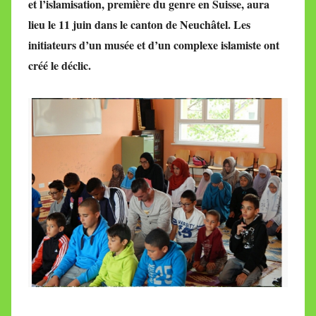
et l’islamisation,
première du genre en Suisse,
aura
M
lieu le 11 juin dans le canton de Neuchâtel. Les
i
initiateurs d’un musée et d’un complexe islamiste ont
r
créé le déclic.
e
i
l
l
e
V
a
l
l
e
t
t
e