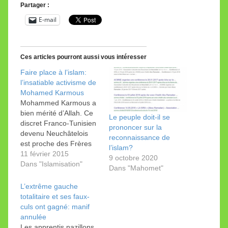
Partager :
E-mail
Ces articles pourront aussi vous intéresser
Faire place à l’islam:
l’insatiable activisme de
Mohamed Karmous
Mohammed Karmous a
bien mérité d’Allah. Ce
Le peuple doit-il se
discret Franco-Tunisien
prononcer sur la
devenu Neuchâtelois
reconnaissance de
est proche des Frères
l’islam?
musulmans. Il anime et
11 février 2015
9 octobre 2020
a créé une dizaine
Dans "Islamisation"
Dans "Mahomet"
d’organisations
islamiques. En juin
L’extrême gauche
dernier, Mohamed
totalitaire et ses faux-
Karmous reçoit un
culs ont gagné: manif
chèque de 140.000
annulée
dollars des mains de
Les apprentis nazillons