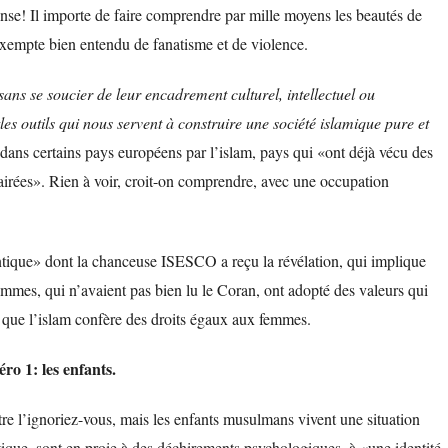
mense! Il importe de faire comprendre par mille moyens les beautés de
 exempte bien entendu de fanatisme et de violence.
sans se soucier de leur encadrement culturel, intellectuel ou
les outils qui nous servent à construire une société islamique pure et
s dans certains pays européens par l’islam, pays qui «ont déjà vécu des
clairées». Rien à voir, croit-on comprendre, avec une occupation
ntique» dont la chanceuse ISESCO a reçu la révélation, qui implique
mes, qui n’avaient pas bien lu le Coran, ont adopté des valeurs qui
rs que l’islam confère des droits égaux aux femmes.
ro 1: les enfants.
tre l’ignoriez-vous, mais les enfants musulmans vivent une situation
ique, sont en proie à des déchirements psychologiques, à «une identité