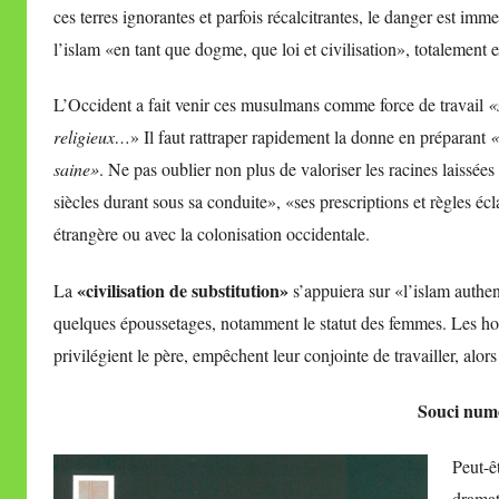
ces terres ignorantes et parfois récalcitrantes, le danger est im
l’islam «en tant que dogme, que loi et civilisation», totalement
L’Occident a fait venir ces musulmans comme force de travail
«
religieux…
» Il faut rattraper rapidement la donne en préparant
«
saine»
. Ne pas oublier non plus de valoriser les racines laissée
siècles durant sous sa conduite», «ses prescriptions et règles é
étrangère ou avec la colonisation occidentale.
«civilisation de substitution»
La
s’appuiera sur «l’islam authe
quelques époussetages, notamment le statut des femmes. Les hom
privilégient le père, empêchent leur conjointe de travailler, alo
Souci numé
Peut-ê
dramat