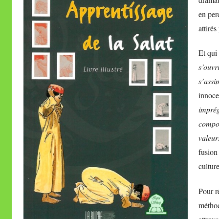
en per
attirés
Et qui
s’ouvri
s’assi
innoce
imprég
compor
valeur
fusion
culture
Pour ré
méthod