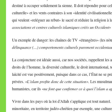
destiné à occuper solidement la sienne. Il doit répondre pour ce
culturelle» et les vents contraires à son «identité civilisationnel
qui veulent «reléguer au rebut» le sacré et réduire la religion à l
associations et centres culturels islamiques créés un Occident
» 
Un exemple de danger: les chaînes de TV «étrangères» (les nôt
délinquance (…) comportements culturels purement occidentau
La conjoncture est idéale aussi, car nos sociétés, rappellent les au
droits de l’homme, la diversité culturelle, le droit international,
laïcité est vue positivement, puisque dans ce cas, l’État ne se p
privées.
«L’islam profite donc de cette situation».
Les musulmans 
humanistes, car ils
«ne font que confirmer ce à quoi l’islam a ap
Vivre dans les pays où la loi d’Allah s’applique est tout natur
minoritaire, en territoire judéo-chrétien par exemple, une culture