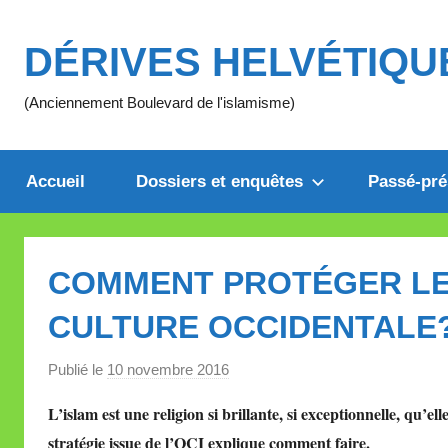
Aller
au
DÉRIVES HELVÉTIQU
contenu
(Anciennement Boulevard de l'islamisme)
Accueil
Dossiers et enquêtes
Passé-pré
COMMENT PROTÉGER LE
CULTURE OCCIDENTALE
Publié le
10 novembre 2016
p
a
L’islam est une religion si brillante, si exceptionnelle, qu’
r
stratégie issue de l’OCI explique comment faire.
M