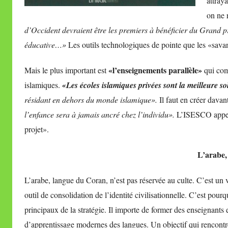
attraya
on ne 
d’Occident devraient être les premiers à bénéficier du Grand p
éducative…»
Les outils technologiques de pointe que les «sava
«l’enseignements parallèle»
Mais le plus important est
qui com
islamiques.
«Les écoles islamiques privées sont la meilleure s
résidant en dehors du monde islamique».
Il faut en créer davan
l’enfance sera à jamais ancré chez l’individu».
L’ISESCO appelle
projet».
L’arabe,
L’arabe, langue du Coran, n’est pas réservée au culte. C’est un v
outil de consolidation de l’identité civilisationnelle. C’est pourq
principaux de la stratégie. Il importe de former des enseignant
d’apprentissage modernes des langues. Un objectif qui rencont