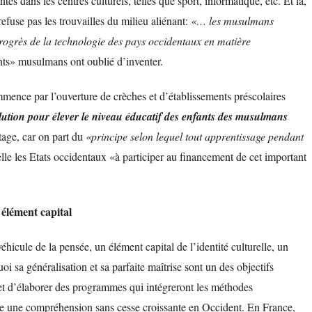
ntes dans les centres culturels, telles que sport, informatique, etc. Et là,
refuse pas les trouvailles du milieu aliénant:
«… les musulmans
rogrès de la technologie des pays occidentaux en matière
nts» musulmans ont oublié d’inventer.
mence par l’ouverture de crèches et d’établissements préscolaires
olution pour élever le niveau éducatif des enfants des musulmans
tage, car on part du
«principe selon lequel tout apprentissage pendant
 les Etats occidentaux «à participer au financement de cet important
 élément capital
éhicule de la pensée, un élément capital de l’identité culturelle, un
uoi sa généralisation et sa parfaite maîtrise sont un des objectifs
s et d’élaborer des programmes qui intégreront les méthodes
re une compréhension sans cesse croissante en Occident. En France,