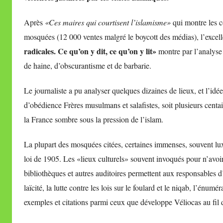
i
Après
«Ces maires qui courtisent l’islamisme»
qui montre les c
r
mosquées (12 000 ventes malgré le boycott des médias), l’excell
e
radicales. Ce qu’on y dit, ce qu’on y lit»
montre par l’analyse 
i
l
de haine, d’obscurantisme et de barbarie.
l
Le journaliste a pu analyser quelques dizaines de lieux, et l’idé
e
V
d’obédience Frères musulmans et salafistes, soit plusieurs centa
a
la France sombre sous la pression de l’islam.
l
l
La plupart des mosquées citées, certaines immenses, souvent lux
e
loi de 1905. Les «lieux culturels» souvent invoqués pour n’avoir p
t
bibliothèques et autres auditoires permettent aux responsables d
t
laïcité, la lutte contre les lois sur le foulard et le niqab, l’énum
e
exemples et citations parmi ceux que développe Véliocas au fil