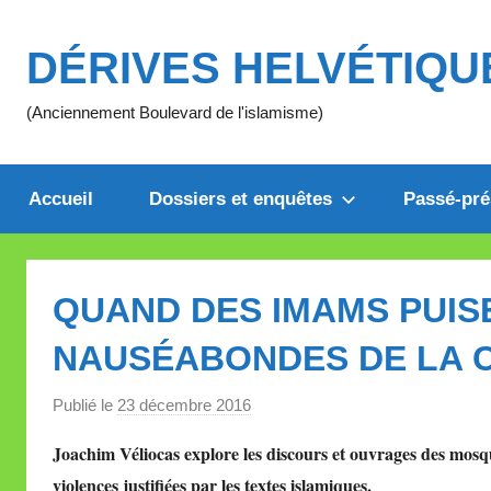
Aller
au
DÉRIVES HELVÉTIQU
contenu
(Anciennement Boulevard de l'islamisme)
Accueil
Dossiers et enquêtes
Passé-pré
QUAND DES IMAMS PUIS
NAUSÉABONDES DE LA 
Publié le
23 décembre 2016
p
a
Joachim Véliocas explore les discours et ouvrages des mosqu
r
violences justifiées par les textes islamiques.
M