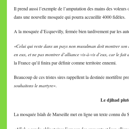
Il prend aussi l’exemple de l’amputation des mains des voleurs
dans une nouvelle mosquée qui pourra accueillir 4000 fidèles.
A la mosquée d’Ecquevilly, fermée bien tardivement par les aut
«Celui qui reste dans un pays non musulman doit montrer son a
en eux, et ne pas montrer d’alliance vis-à-vis d’eux, car le fait d
la France qu’il finira par définir comme territoire ennemi.
Beaucoup de ces tristes sires rappellent la destinée mortifère 
souhaitons le martyre»
.
Le djihad plut
La mosquée Islah de Marseille met en ligne un texte connu du S
«Allah a rendu obligatoires l’amour des croyants et leur allian