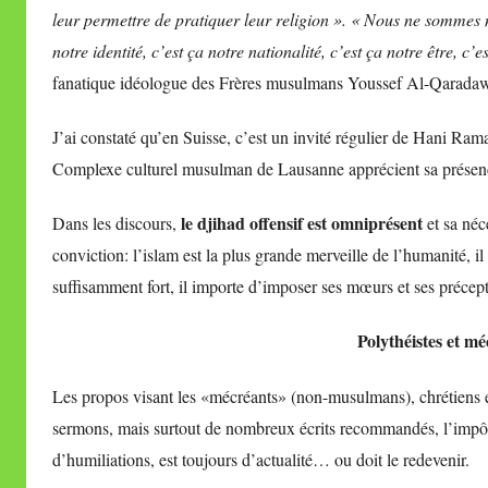
leur permettre de pratiquer leur religion ». « Nous ne somme
notre identité, c’est ça notre nationalité, c’est ça notre être, c’
fanatique idéologue des Frères musulmans Youssef Al-Qaradawi e
J’ai constaté qu’en Suisse, c’est un invité régulier de Hani R
Complexe culturel musulman de Lausanne apprécient sa présen
le djihad offensif est omniprésent
Dans les discours,
et sa néc
conviction: l’islam est la plus grande merveille de l’humanité, il 
suffisamment fort, il importe d’imposer ses mœurs et ses précept
Polythéistes et m
Les propos visant les «mécréants» (non-musulmans), chrétiens e
sermons, mais surtout de nombreux écrits recommandés, l’impôt i
d’humiliations, est toujours d’actualité… ou doit le redevenir.