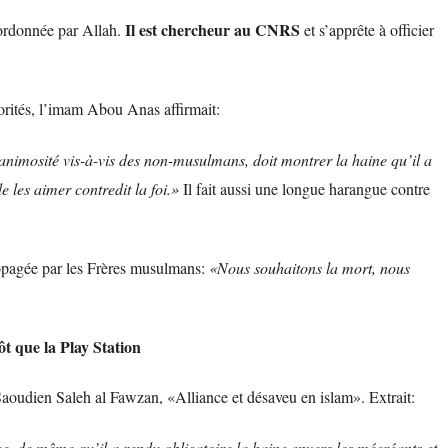
Il est chercheur au CNRS
 ordonnée par Allah.
et s’apprête à officier
orités, l’imam Abou Anas affirmait:
nimosité vis-à-vis des non-musulmans, doit montrer la haine qu’il a
e les aimer contredit la foi.»
Il fait aussi une longue harangue contre
propagée par les Frères musulmans:
«Nous souhaitons la mort, nous
ôt que la Play Station
aoudien Saleh al Fawzan, «Alliance et désaveu en islam». Extrait:
ce, de même qu’il a rendu obligatoire la haine envers les mécréants et