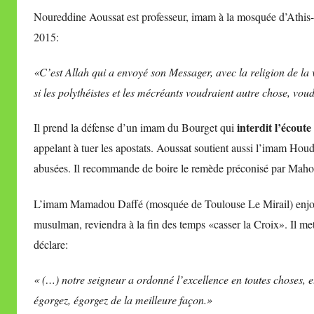
Noureddine Aoussat est professeur, imam à la mosquée d’Athis-M
2015:
«C’est Allah qui a envoyé son Messager, avec la religion de la v
si les polythéistes et les mécréants voudraient autre chose, voudr
interdit l’écout
Il prend la défense d’un imam du Bourget qui
appelant à tuer les apostats. Aoussat soutient aussi l’imam Hou
abusées. Il recommande de boire le remède préconisé par Maho
L’imam Mamadou Daffé (mosquée de Toulouse Le Mirail) enjoint s
musulman, reviendra à la fin des temps «casser la Croix». Il met
déclare:
« (…) notre seigneur a ordonné l’excellence en toutes choses, 
égorgez, égorgez de la meilleure façon.»