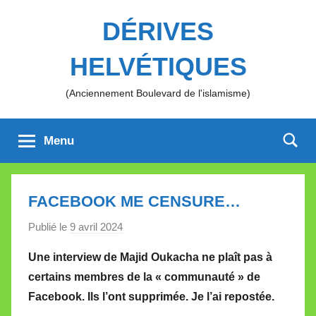
Aller
DÉRIVES
au
contenu
HELVÉTIQUES
(Anciennement Boulevard de l'islamisme)
Menu
FACEBOOK ME CENSURE…
Publié le
9 avril 2024
p
a
Une interview de Majid Oukacha ne plaît pas à
r
certains membres de la « communauté » de
M
Facebook. Ils l’ont supprimée.
Je l’ai repostée.
i