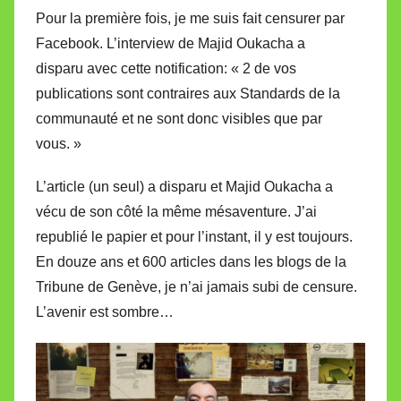
r
Pour la première fois, je me suis fait censurer par
e
Facebook. L’interview de Majid Oukacha a
i
disparu avec cette notification: « 2 de vos
l
publications sont contraires aux Standards de la
l
communauté et ne sont donc visibles que par
e
V
vous. »
a
L’article (un seul) a disparu et Majid Oukacha a
l
vécu de son côté la même mésaventure. J’ai
l
e
republié le papier et pour l’instant, il y est toujours.
t
En douze ans et 600 articles dans les blogs de la
t
Tribune de Genève, je n’ai jamais subi de censure.
e
L’avenir est sombre…