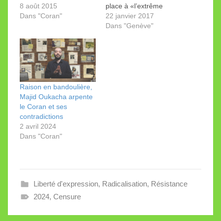
lire ce livre et je la
8 août 2015
place à «l’extrême
rejoins pleinement dans
Dans "Coran"
droite». Histoire d’une
22 janvier 2017
son jugement. Lisant le
quête et de quelques
Dans "Genève"
Coran, j'ai compris ces
contradictions de notre
paroles de Mustapha
chère République.
Kemal Ataturk qui
Apparemment anodine,
avaient d'abord pu me
cette péripétie nous
choquer : «L'islam,
permet de tirer une
cette théologie
morale: la critique de
Raison en bandoulière,
absurde…
l’islam radical est
Majid Oukacha arpente
possible, la critique
le Coran et ses
radicale…
contradictions
2 avril 2024
Dans "Coran"
Liberté d'expression
,
Radicalisation
,
Résistance
2024
,
Censure