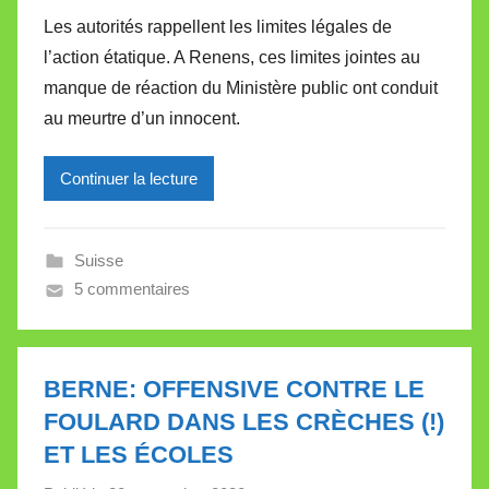
a
Les autorités rappellent les limites légales de
r
l’action étatique. A Renens, ces limites jointes au
M
manque de réaction du Ministère public ont conduit
i
au meurtre d’un innocent.
r
e
Continuer la lecture
i
l
l
Suisse
e
5 commentaires
V
a
l
l
BERNE: OFFENSIVE CONTRE LE
e
FOULARD DANS LES CRÈCHES (!)
t
ET LES ÉCOLES
t