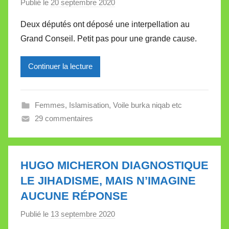
e
Publié le
20 septembre 2020
p
a
Deux députés ont déposé une interpellation au
r
Grand Conseil. Petit pas pour une grande cause.
M
i
Continuer la lecture
r
e
i
Femmes
,
Islamisation
,
Voile burka niqab etc
l
29 commentaires
l
e
V
a
HUGO MICHERON DIAGNOSTIQUE
l
LE JIHADISME, MAIS N’IMAGINE
l
AUCUNE RÉPONSE
e
Publié le
13 septembre 2020
p
t
a
t