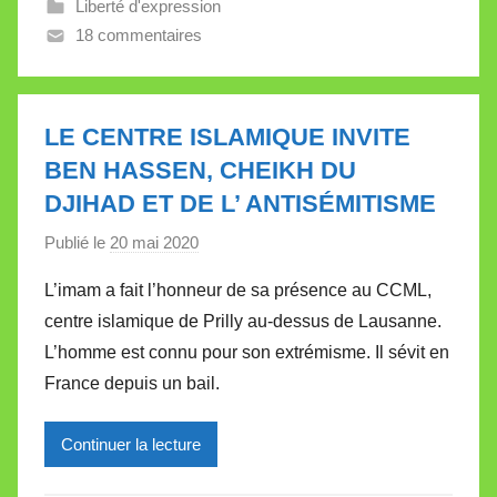
Liberté d'expression
l
18 commentaires
e
V
a
l
LE CENTRE ISLAMIQUE INVITE
l
BEN HASSEN, CHEIKH DU
e
DJIHAD ET DE L’ ANTISÉMITISME
t
t
Publié le
20 mai 2020
p
e
a
L’imam a fait l’honneur de sa présence au CCML,
r
centre islamique de Prilly au-dessus de Lausanne.
M
L’homme est connu pour son extrémisme. Il sévit en
i
France depuis un bail.
r
e
Continuer la lecture
i
l