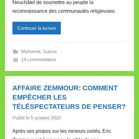
Neuchâtel de soumettre au peuple la
i
reconnaissance des communautés religieuses.
r
e
Continuer la lecture
i
l
l
Mahomet
,
Suisse
e
14 commentaires
V
a
l
l
AFFAIRE ZEMMOUR: COMMENT
e
EMPÊCHER LES
t
TÉLÉSPECTATEURS DE PENSER?
t
e
Publié le
5 octobre 2020
p
a
Après ses propos sur les mineurs isolés, Eric
r