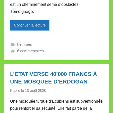
est un cheminement semé d’obstacles.
M
Témoignage.
i
r
Continuer la lecture
e
i
l
Femmes
l
6 commentaires
e
V
a
l
L’ETAT VERSE 40’000 FRANCS À
l
UNE MOSQUÉE D’ERDOGAN
e
Publié le
10 août 2020
p
t
a
t
Une mosquée turque d’Ecublens est subventionnée
r
e
pour renforcer sa sécurité. Elle fait partie de la
M