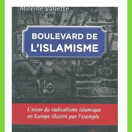
l
l
e
t
t
e