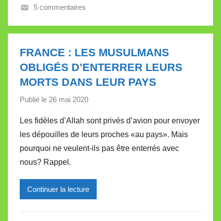
5 commentaires
a
l
l
e
FRANCE : LES MUSULMANS
t
OBLIGÉS D’ENTERRER LEURS
t
MORTS DANS LEUR PAYS
e
Publié le
26 mai 2020
p
a
Les fidèles d’Allah sont privés d’avion pour envoyer
r
les dépouilles de leurs proches «au pays». Mais
M
pourquoi ne veulent-ils pas être enterrés avec
i
nous? Rappel.
r
e
Continuer la lecture
i
l
l