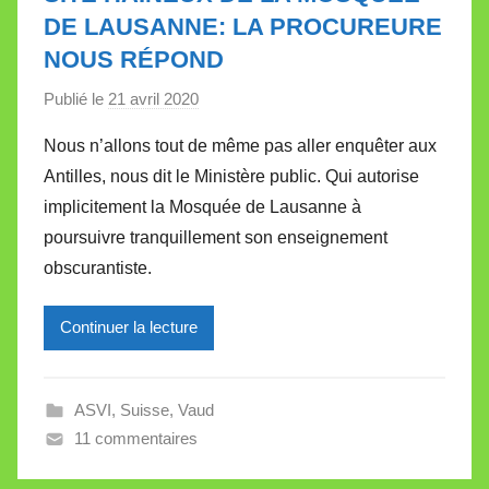
DE LAUSANNE: LA PROCUREURE
NOUS RÉPOND
Publié le
21 avril 2020
p
a
Nous n’allons tout de même pas aller enquêter aux
r
Antilles, nous dit le Ministère public. Qui autorise
M
implicitement la Mosquée de Lausanne à
i
poursuivre tranquillement son enseignement
r
obscurantiste.
e
i
l
Continuer la lecture
l
e
ASVI
,
Suisse
,
Vaud
V
11 commentaires
a
l