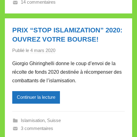
14 commentaires
a
l
l
e
PRIX “STOP ISLAMIZATION” 2020:
t
OUVREZ VOTRE BOURSE!
t
e
Publié le
4 mars 2020
p
a
Giorgio Ghiringhelli donne le coup d’envoi de la
r
récolte de fonds 2020 destinée à récompenser des
M
combattants de l’islamisation.
i
r
Continuer la lecture
e
i
l
Islamisation
,
Suisse
l
3 commentaires
e