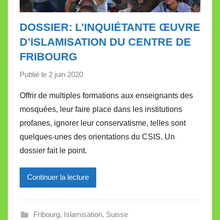
DOSSIER: L’INQUIÉTANTE ŒUVRE
D’ISLAMISATION DU CENTRE DE
FRIBOURG
Publié le
2 juin 2020
p
a
Offrir de multiples formations aux enseignants des
r
mosquées, leur faire place dans les institutions
M
profanes, ignorer leur conservatisme, telles sont
i
quelques-unes des orientations du CSIS. Un
r
dossier fait le point.
e
i
l
Continuer la lecture
l
e
Fribourg
,
Islamisation
,
Suisse
V