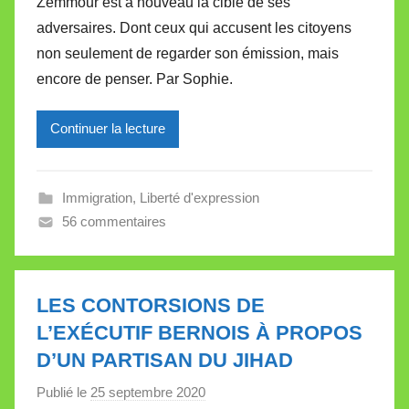
Zemmour est à nouveau la cible de ses
M
adversaires. Dont ceux qui accusent les citoyens
i
non seulement de regarder son émission, mais
r
encore de penser. Par Sophie.
e
i
l
Continuer la lecture
l
e
Immigration
,
Liberté d'expression
V
56 commentaires
a
l
l
e
LES CONTORSIONS DE
t
L’EXÉCUTIF BERNOIS À PROPOS
t
D’UN PARTISAN DU JIHAD
e
Publié le
25 septembre 2020
p