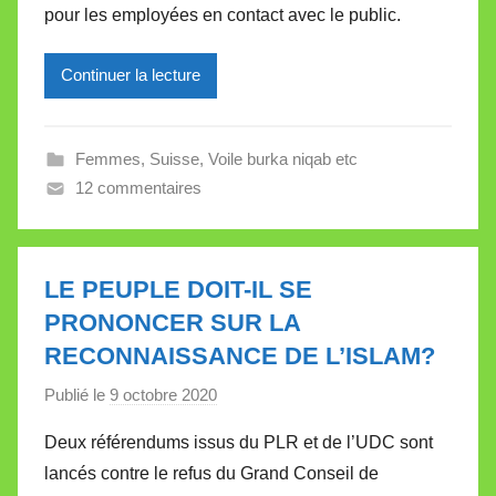
pour les employées en contact avec le public.
i
r
Continuer la lecture
e
i
l
Femmes
,
Suisse
,
Voile burka niqab etc
l
12 commentaires
e
V
a
l
LE PEUPLE DOIT-IL SE
l
PRONONCER SUR LA
e
RECONNAISSANCE DE L’ISLAM?
t
t
Publié le
9 octobre 2020
p
e
a
Deux référendums issus du PLR et de l’UDC sont
r
lancés contre le refus du Grand Conseil de
M