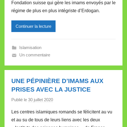
Fondation suisse qui gère les imams envoyés par le
i
régime de plus en plus intégriste d’Erdogan.
r
e
Continuer la lecture
i
l
l
Islamisation
e
Un commentaire
V
a
l
l
UNE PÉPINIÈRE D’IMAMS AUX
e
PRISES AVEC LA JUSTICE
t
Publié le
30 juillet 2020
p
t
a
e
Les centres islamiques romands se félicitent au vu
r
et au su de tous de leurs liens avec les deux
M