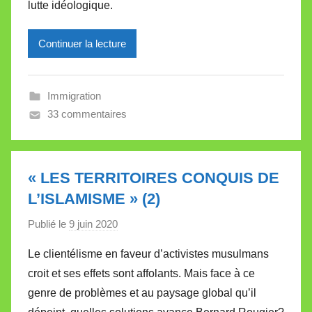
lutte idéologique.
e
i
l
Continuer la lecture
l
e
Immigration
V
33 commentaires
a
l
l
e
« LES TERRITOIRES CONQUIS DE
t
L’ISLAMISME » (2)
t
e
Publié le
9 juin 2020
p
a
Le clientélisme en faveur d’activistes musulmans
r
croit et ses effets sont affolants. Mais face à ce
M
genre de problèmes et au paysage global qu’il
i