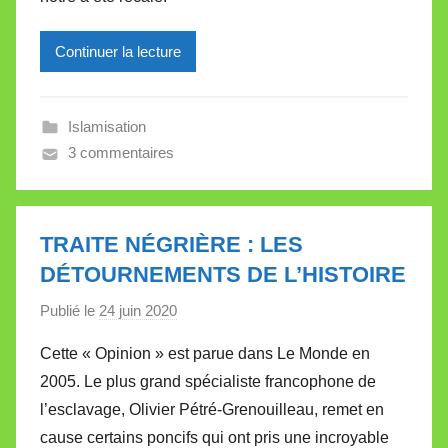
i
r
Continuer la lecture
e
i
l
Islamisation
l
3 commentaires
e
V
a
l
TRAITE NÉGRIÈRE : LES
l
DÉTOURNEMENTS DE L’HISTOIRE
e
Publié le
24 juin 2020
p
t
a
t
Cette « Opinion » est parue dans Le Monde en
r
e
2005. Le plus grand spécialiste francophone de
M
l’esclavage, Olivier Pétré-Grenouilleau, remet en
i
cause certains poncifs qui ont pris une incroyable
r