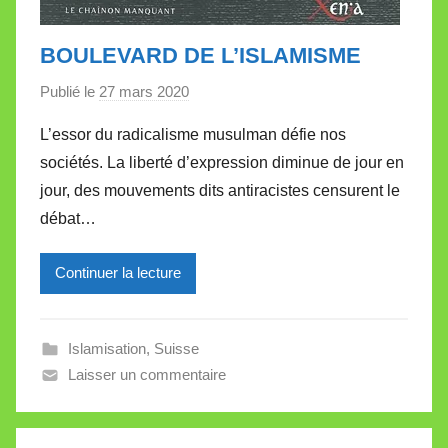
BOULEVARD DE L’ISLAMISME
Publié le
27 mars 2020
p
a
L’essor du radicalisme musulman défie nos
r
sociétés. La liberté d’expression diminue de jour en
M
jour, des mouvements dits antiracistes censurent le
i
débat…
r
e
Continuer la lecture
i
l
l
Islamisation
,
Suisse
e
Laisser un commentaire
V
a
l