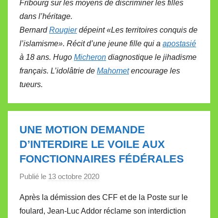
Fribourg sur les moyens de discriminer les filles
dans l’héritage.
Bernard
Rougier
dépeint «Les territoires conquis de
l’islamisme». Récit d’une jeune fille qui a
apostasié
à 18 ans. Hugo
Micheron
diagnostique le jihadisme
français. L’idolâtrie de
Mahomet
encourage les
tueurs.
UNE MOTION DEMANDE
D’INTERDIRE LE VOILE AUX
FONCTIONNAIRES FÉDÉRALES
Publié le
13 octobre 2020
p
a
Après la démission des CFF et de la Poste sur le
r
foulard, Jean-Luc Addor réclame son interdiction
M