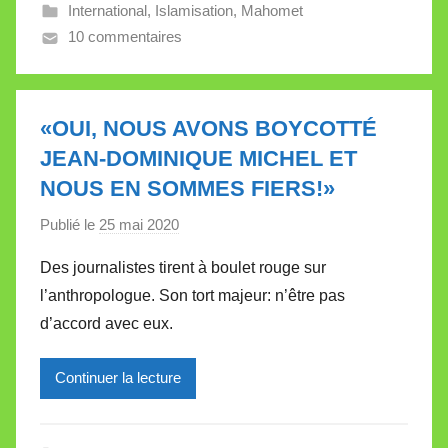
International
,
Islamisation
,
Mahomet
e
10 commentaires
V
a
l
l
«OUI, NOUS AVONS BOYCOTTÉ
e
JEAN-DOMINIQUE MICHEL ET
t
NOUS EN SOMMES FIERS!»
t
e
Publié le
25 mai 2020
p
a
Des journalistes tirent à boulet rouge sur
r
l’anthropologue. Son tort majeur: n’être pas
M
d’accord avec eux.
i
r
Continuer la lecture
e
i
l