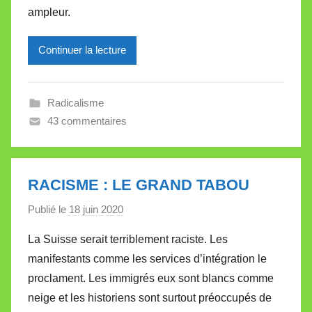
ampleur.
e
i
l
Continuer la lecture
l
e
Radicalisme
V
43 commentaires
a
l
l
e
RACISME : LE GRAND TABOU
t
Publié le
18 juin 2020
p
t
a
e
La Suisse serait terriblement raciste. Les
r
manifestants comme les services d’intégration le
M
proclament. Les immigrés eux sont blancs comme
i
neige et les historiens sont surtout préoccupés de
r