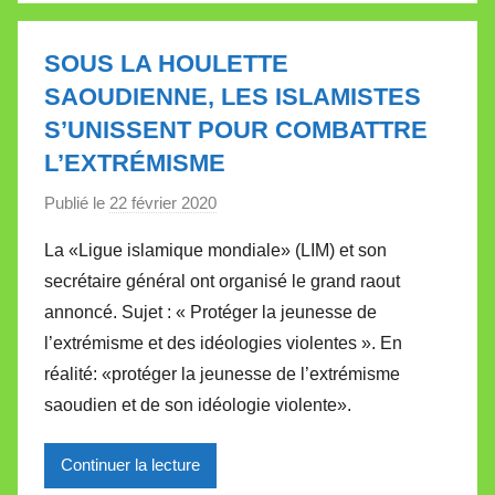
a
l
SOUS LA HOULETTE
l
SAOUDIENNE, LES ISLAMISTES
e
S’UNISSENT POUR COMBATTRE
t
L’EXTRÉMISME
t
e
Publié le
22 février 2020
p
a
La «Ligue islamique mondiale» (LIM) et son
r
secrétaire général ont organisé le grand raout
M
annoncé. Sujet : « Protéger la jeunesse de
i
l’extrémisme et des idéologies violentes ». En
r
réalité: «protéger la jeunesse de l’extrémisme
e
i
saoudien et de son idéologie violente».
l
l
Continuer la lecture
e