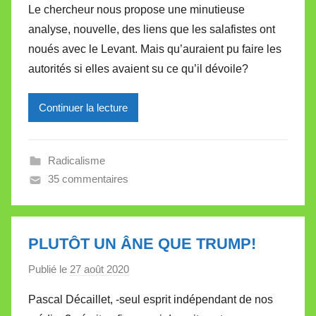
Le chercheur nous propose une minutieuse
r
e
analyse, nouvelle, des liens que les salafistes ont
M
noués avec le Levant. Mais qu’auraient pu faire les
i
autorités si elles avaient su ce qu’il dévoile?
r
e
Continuer la lecture
i
l
l
Radicalisme
e
35 commentaires
V
a
l
l
PLUTÔT UN ÂNE QUE TRUMP!
e
Publié le
27 août 2020
p
t
a
t
Pascal Décaillet, -seul esprit indépendant de nos
r
e