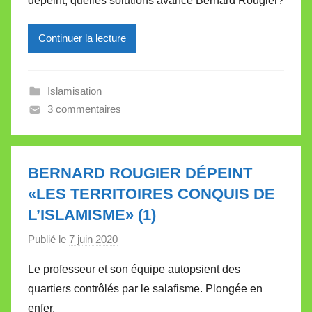
dépeint, quelles solutions avance Bernard Rougier?
r
e
Continuer la lecture
i
l
l
Islamisation
e
3 commentaires
V
a
l
l
BERNARD ROUGIER DÉPEINT
e
«LES TERRITOIRES CONQUIS DE
t
L’ISLAMISME» (1)
t
e
Publié le
7 juin 2020
p
a
Le professeur et son équipe autopsient des
r
quartiers contrôlés par le salafisme. Plongée en
M
enfer.
i