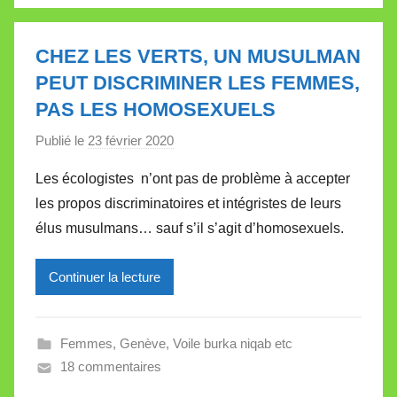
V
a
l
CHEZ LES VERTS, UN MUSULMAN
l
PEUT DISCRIMINER LES FEMMES,
e
PAS LES HOMOSEXUELS
t
t
Publié le
23 février 2020
p
e
a
Les écologistes n’ont pas de problème à accepter
r
les propos discriminatoires et intégristes de leurs
M
élus musulmans… sauf s’il s’agit d’homosexuels.
i
r
Continuer la lecture
e
i
l
Femmes
,
Genève
,
Voile burka niqab etc
l
18 commentaires
e
V