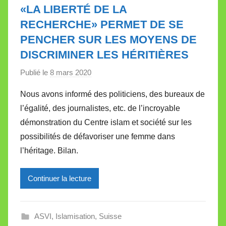
l
«LA LIBERTÉ DE LA
e
RECHERCHE» PERMET DE SE
t
PENCHER SUR LES MOYENS DE
t
DISCRIMINER LES HÉRITIÈRES
e
Publié le
8 mars 2020
p
a
Nous avons informé des politiciens, des bureaux de
r
l’égalité, des journalistes, etc. de l’incroyable
M
démonstration du Centre islam et société sur les
i
possibilités de défavoriser une femme dans
r
l’héritage. Bilan.
e
i
l
Continuer la lecture
l
e
ASVI
,
Islamisation
,
Suisse
V