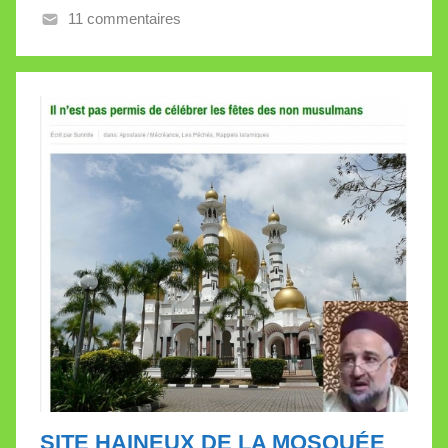
11 commentaires
e
V
a
l
l
e
t
t
e
SITE HAINEUX DE LA MOSQUÉE