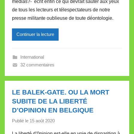
médias?- écrit enfin ce qui devrait sauter aux yeux
M
de tous les lecteurs et télespectateurs de notre
i
presse militante oublieuse de toute déontologie.
r
e
Continuer la lecture
i
l
l
International
e
32 commentaires
V
a
l
l
LE BALEK-GATE. OU LA MORT
e
SUBITE DE LA LIBERTÉ
t
D’OPINION EN BELGIQUE
t
e
Publié le
15 août 2020
p
a
La liberté d’0pinion est-elle en voie de disparition à