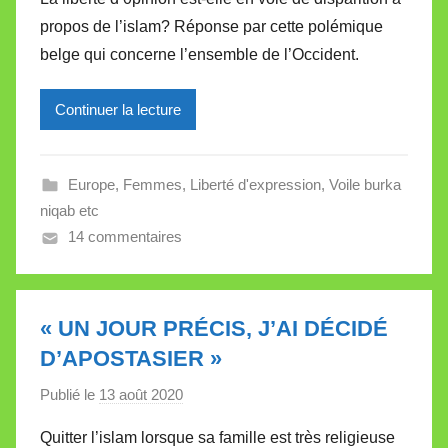
r
propos de l’islam? Réponse par cette polémique
M
belge qui concerne l’ensemble de l’Occident.
i
r
Continuer la lecture
e
i
l
Europe
,
Femmes
,
Liberté d'expression
,
Voile burka
l
niqab etc
e
14 commentaires
V
a
l
l
« UN JOUR PRÉCIS, J’AI DÉCIDÉ
e
D’APOSTASIER »
t
Publié le
13 août 2020
p
t
a
e
Quitter l’islam lorsque sa famille est très religieuse
r