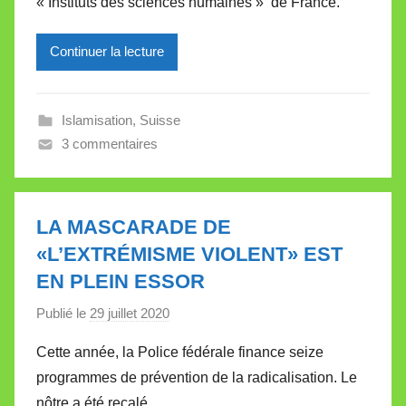
« Instituts des sciences humaines » de France.
i
r
Continuer la lecture
e
i
l
Islamisation
,
Suisse
l
3 commentaires
e
V
a
l
LA MASCARADE DE
l
«L’EXTRÉMISME VIOLENT» EST
e
EN PLEIN ESSOR
t
t
Publié le
29 juillet 2020
p
e
a
Cette année, la Police fédérale finance seize
r
programmes de prévention de la radicalisation. Le
M
nôtre a été recalé.