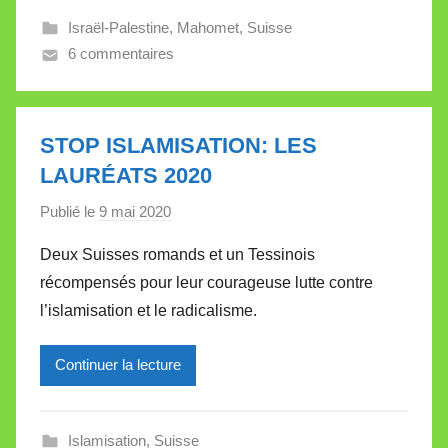
l
Israël-Palestine
,
Mahomet
,
Suisse
e
6 commentaires
V
a
l
l
STOP ISLAMISATION: LES
e
LAURÉATS 2020
t
Publié le
9 mai 2020
p
t
a
e
Deux Suisses romands et un Tessinois
r
récompensés pour leur courageuse lutte contre
M
l’islamisation et le radicalisme.
i
r
Continuer la lecture
e
i
l
Islamisation
,
Suisse
l