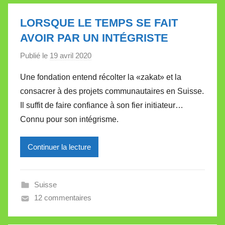
l
e
LORSQUE LE TEMPS SE FAIT
t
AVOIR PAR UN INTÉGRISTE
t
e
Publié le
19 avril 2020
p
a
Une fondation entend récolter la «zakat» et la
r
consacrer à des projets communautaires en Suisse.
M
Il suffit de faire confiance à son fier initiateur…
i
Connu pour son intégrisme.
r
e
Continuer la lecture
i
l
l
Suisse
e
12 commentaires
V
a