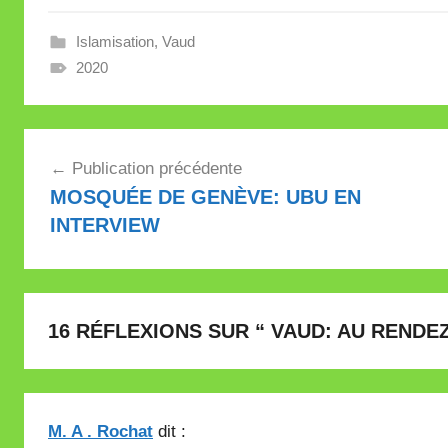
Islamisation
,
Vaud
2020
Navigation
Publication précédente
de
MOSQUÉE DE GENÈVE: UBU EN
l’article
INTERVIEW
16 RÉFLEXIONS SUR “
VAUD: AU RENDE
M. A . Rochat
dit :