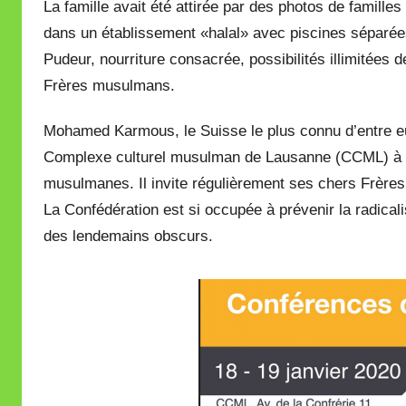
La famille avait été attirée par des photos de familles 
r
e
dans un établissement «halal» avec piscines séparées
i
Pudeur, nourriture consacrée, possibilités illimitées d
l
Frères musulmans.
l
e
Mohamed Karmous, le Suisse le plus connu d’entre eux
V
Complexe culturel musulman de Lausanne (CCML) à Pri
a
musulmanes. Il invite régulièrement ses chers Frères
l
La Confédération est si occupée à prévenir la radical
l
des lendemains obscurs.
e
t
t
e