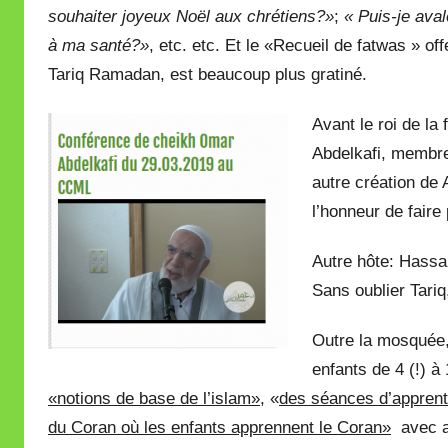
souhaiter joyeux Noël aux chrétiens?»
;
« Puis-je ava
à ma santé?»
, etc. etc. Et le «Recueil de fatwas » of
Tariq Ramadan, est beaucoup plus gratiné.
Avant le roi de la
Abdelkafi, membr
autre création de
l’honneur de faire
Autre hôte: Hassan
Sans oublier Tari
Outre la mosquée, 
enfants de 4 (!) 
«notions de base de l’islam»
, «
des séances d’apprent
du Coran où les enfants apprennent le Coran»
avec ac