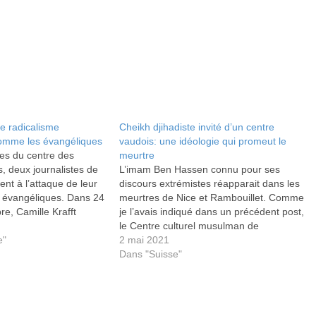
le radicalisme
Cheikh djihadiste invité d’un centre
omme les évangéliques
vaudois: une idéologie qui promeut le
ues du centre des
meurtre
 deux journalistes de
L’imam Ben Hassen connu pour ses
nt à l’attaque de leur
discours extrémistes réapparait dans les
s évangéliques. Dans 24
meurtres de Nice et Rambouillet. Comme
e, Camille Krafft
je l’avais indiqué dans un précédent post,
Banerjee-Din lancent un
le Centre culturel musulman de
ntre les évangéliques.
e"
Lausanne (CCML) a invité en 2015 et
2 mai 2021
faite de préjugés et…
2018 l’imam Béchir Ben Hassen qui s’est
Dans "Suisse"
fait remarquer en France pour son
approbation…