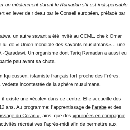
ler un médicament durant le Ramadan s’il est indispensable
fert en lever de rideau par le Conseil européen, préfacé par
 fatwa, un autre savant a été invité au CCML, cheik Omar
e lui de «l’Union mondiale des savants musulmans»… une
 Al-Qaradawi. Un organisme dont Tariq Ramadan a aussi eu
 partie peu avant sa chute.
 Iquioussen, islamiste français fort proche des Frères.
q, vedette incontestée de la sphère musulmane.
il existe une «école» dans ce centre. Elle accueille des
à 12 ans. Au programme: l’apprentissage de
l’arabe
et des
issage du Coran »
,
ainsi que des
«journées en compagnie
tivités récréatives l’après-midi afin de permettre aux