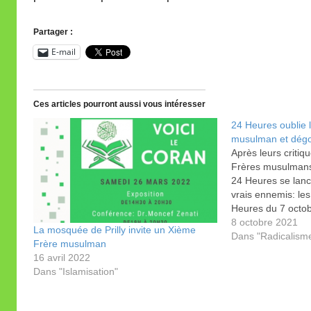
Partager :
E-mail
Ces articles pourront aussi vous intéresser
24 Heures oublie 
musulman et dég
Après leurs critiq
Frères musulmans,
24 Heures se lance
vrais ennemis: le
Heures du 7 octobr
(image) et Chloé 
8 octobre 2021
La mosquée de Prilly invite un Xième
assaut en règle co
Dans "Radicalism
Frère musulman
Une longue daube 
16 avril 2022
Dans "Islamisation"