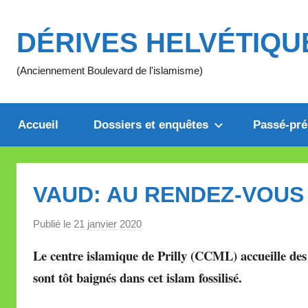
Aller
au
DÉRIVES HELVÉTIQU
contenu
(Anciennement Boulevard de l'islamisme)
Accueil
Dossiers et enquêtes
Passé-pré
VAUD: AU RENDEZ-VOUS
Publié le
21 janvier 2020
p
a
Le centre islamique de Prilly (CCML) accueille des 
r
sont tôt baignés dans cet islam fossilisé.
M
i