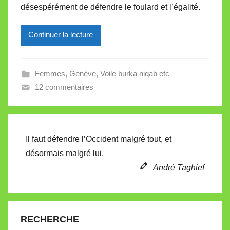
désespérément de défendre le foulard et l’égalité.
i
r
Continuer la lecture
e
i
l
Femmes
,
Genève
,
Voile burka niqab etc
l
12 commentaires
e
V
a
l
Il faut défendre l’Occident malgré tout, et
l
désormais malgré lui.
e
André Taghief
t
t
e
RECHERCHE