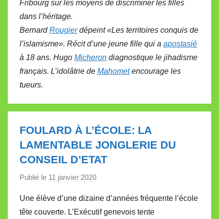
Fribourg sur les moyens de discriminer les filles
dans l’héritage.
Bernard
Rougier
dépeint «Les territoires conquis de
l’islamisme». Récit d’une jeune fille qui a
apostasié
à 18 ans. Hugo
Micheron
diagnostique le jihadisme
français. L’idolâtrie de
Mahomet
encourage les
tueurs.
FOULARD À L’ÉCOLE: LA
LAMENTABLE JONGLERIE DU
CONSEIL D’ETAT
Publié le
11 janvier 2020
p
a
Une élève d’une dizaine d’années fréquente l’école
r
tête couverte. L’Exécutif genevois tente
M