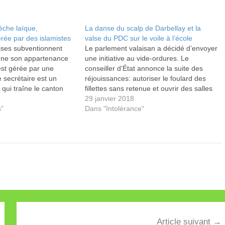
che laïque,
La danse du scalp de Darbellay et la
rée par des islamistes
valse du PDC sur le voile à l’école
oises subventionnent
Le parlement valaisan a décidé d’envoyer
gne son appartenance
une initiative au vide-ordures. Le
st gérée par une
conseiller d’État annonce la suite des
e secrétaire est un
réjouissances: autoriser le foulard des
. qui traîne le canton
fillettes sans retenue et ouvrir des salles
ux.
de prières dans les écoles.
29 janvier 2018
n"
Dans "Intolérance"
Article suivant