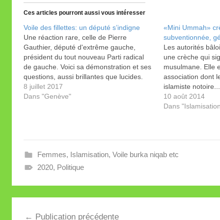
Ces articles pourront aussi vous intéresser
Voile des fillettes: un député s’indigne
«Mini Ummah» crè
Une réaction rare, celle de Pierre
subventionnée, gé
Gauthier, député d'extrême gauche,
Les autorités bâl
président du tout nouveau Parti radical
une crèche qui si
de gauche. Voici sa démonstration et ses
musulmane. Elle e
questions, aussi brillantes que lucides.
association dont l
Secrétariat du Grand
8 juillet 2017
islamiste notoire..
Conseil Question
Dans "Genève"
devant les tribuna
10 août 2014
présentée par le député : Pierre Gauthier
Dans "Islamisatio
Date de dépôt : 3 juillet 2017 Question
écrite urgente…
Femmes
,
Islamisation
,
Voile burka niqab etc
2020
,
Politique
Navigation
Publication précédente