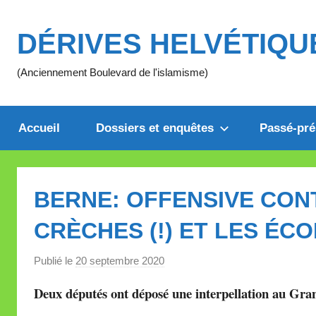
Aller
au
DÉRIVES HELVÉTIQU
contenu
(Anciennement Boulevard de l'islamisme)
Accueil
Dossiers et enquêtes
Passé-pré
BERNE: OFFENSIVE CON
CRÈCHES (!) ET LES ÉC
Publié le
20 septembre 2020
p
a
Deux députés ont déposé une interpellation au Gran
r
M