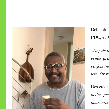
i
r
e
i
Début du t
l
PDC, et 
l
e
«Depuis le
V
a
écoles pr
l
parfois tr
l
tête.
Or re
e
t
Des crèch
t
petite -pe
e
quartier.»