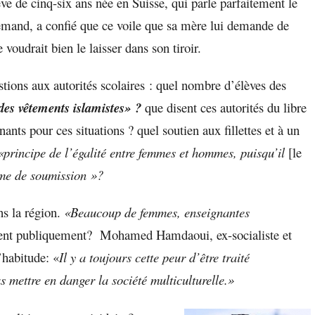
ve de cinq-six ans née en Suisse, qui parle parfaitement le
lemand, a confié que ce voile que sa mère lui demande de
e voudrait bien le laisser dans son tiroir.
stions aux autorités scolaires : quel nombre d’élèves des
 des vêtements islamistes» ?
que disent ces autorités du libre
ts pour ces situations ? quel soutien aux fillettes et à un
«
principe de l’égalité entre femmes et hommes, puisqu’il
[le
rme de soumission »?
ans la région.
«Beaucoup de femmes, enseignantes
isent publiquement? Mohamed Hamdaoui, ex-socialiste et
’habitude: «
Il y a
toujours
cette peur d’être traité
s mettre en danger la société multiculturelle.»