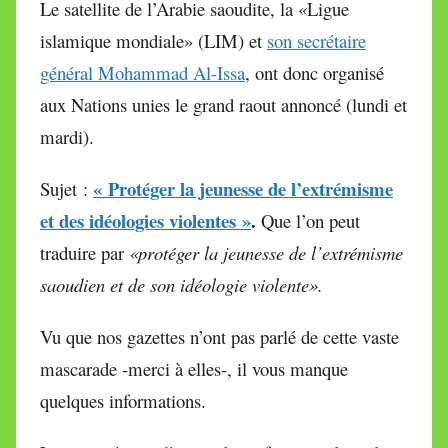
Le satellite de l’Arabie saoudite, la «Ligue
r
islamique mondiale» (LIM) et
son secrétaire
M
i
général Mohammad Al-Issa
, ont donc organisé
r
aux Nations unies le grand raout annoncé (lundi et
e
mardi).
i
l
« Protéger la jeunesse de l’extrémisme
Sujet :
l
et des idéologies violentes »
.
Que l’on peut
e
traduire par
«protéger la jeunesse de l’extrémisme
V
a
saoudien et de son idéologie violente».
l
l
Vu que nos gazettes n’ont pas parlé de cette vaste
e
mascarade -merci à elles-, il vous manque
t
quelques informations.
t
e