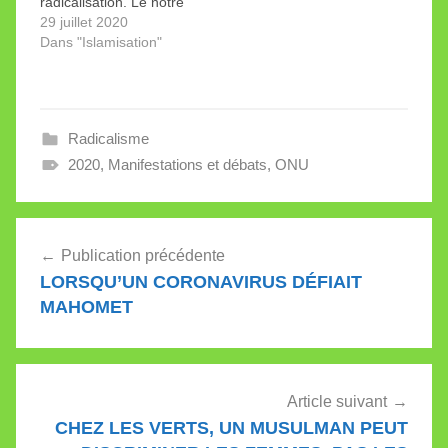
radicalisation. Le nôtre
Quelle horreur! Jamais
a été recalé. Le plan et
29 juillet 2020
dans…
ses subventions sont
Dans "Islamisation"
dus à André Duvillard,
Délégué du Réseau
national de sécurité de
la Confédération. Cinq
Radicalisme
millions de francs sur
cinq ans (juillet 2018-
2020
,
Manifestations et débats
,
ONU
juin 2023), c’est ce…
Navigation
Publication précédente
de
LORSQU’UN CORONAVIRUS DÉFIAIT
l’article
MAHOMET
Article suivant
CHEZ LES VERTS, UN MUSULMAN PEUT