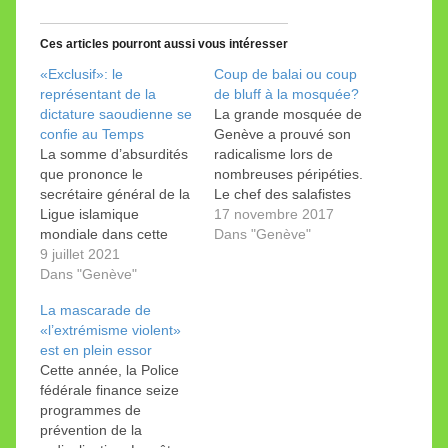
Ces articles pourront aussi vous intéresser
«Exclusif»: le
Coup de balai ou coup
représentant de la
de bluff à la mosquée?
dictature saoudienne se
La grande mosquée de
confie au Temps
Genève a prouvé son
La somme d’absurdités
radicalisme lors de
que prononce le
nombreuses péripéties.
secrétaire général de la
Le chef des salafistes
Ligue islamique
saoudiens vient faire le
17 novembre 2017
mondiale dans cette
ménage et instaurer un
Dans "Genève"
complaisante interview
9 juillet 2021
nouvel islam.
est impressionnante.
Dans "Genève"
Sensationnel! La
Les Nations unies
Tribune de Genève a
La mascarade de
apprécient le
obtenu une «interview
«l’extrémisme violent»
représentant de la
exclusive» du secrétaire
est en plein essor
dictature saoudienne (à
général de la Ligue
Cette année, la Police
gauche). Il reçoit un
islamique mondiale.
fédérale finance seize
doctorat honoris causa
Titre: «Coup de balai
programmes de
pour la paix. Une
en…
prévention de la
interview de Zemmour?