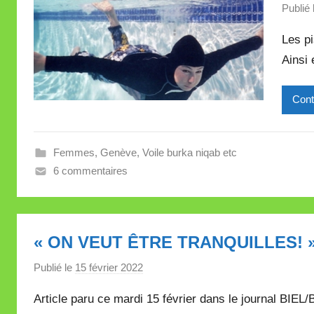
Publié 
Les pi
Ainsi 
Cont
Femmes
,
Genève
,
Voile burka niqab etc
6 commentaires
« ON VEUT ÊTRE TRANQUILLES! 
Publié le
15 février 2022
p
a
Article paru ce mardi 15 février dans le journal BIEL
r