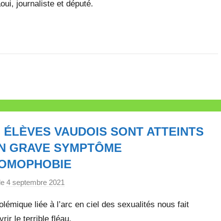
t
, journaliste et député.
e
 ÉLÈVES VAUDOIS SONT ATTEINTS
UN GRAVE SYMPTÔME
HOMOPHOBIE
le
4 septembre 2021
p
a
lémique liée à l’arc en ciel des sexualités nous fait
r
rir le terrible fléau.
M