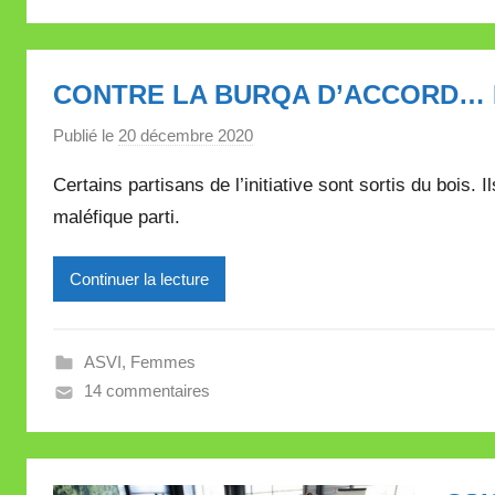
e
V
a
CONTRE LA BURQA D’ACCORD… M
l
l
Publié le
20 décembre 2020
p
e
a
Certains partisans de l’initiative sont sortis du bois. 
t
r
t
maléfique parti.
M
e
i
Continuer la lecture
r
e
i
ASVI
,
Femmes
l
14 commentaires
l
e
V
a