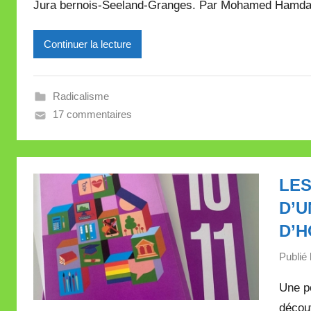
Jura bernois-Seeland-Granges. Par Mohamed Hamdaoui
M
i
Continuer la lecture
r
e
i
Radicalisme
l
17 commentaires
l
e
V
a
LES
l
D’
l
e
D’
t
Publié 
t
e
Une po
découv