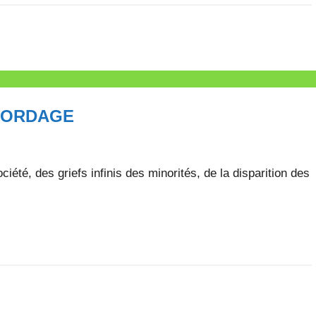
l
l
e
V
a
l
ABORDAGE
l
e
t
t
ciété, des griefs infinis des minorités, de la disparition des
e