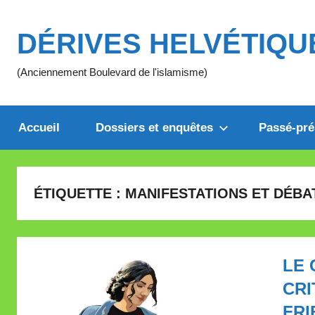
Aller
au
DÉRIVES HELVÉTIQU
contenu
(Anciennement Boulevard de l'islamisme)
Accueil
Dossiers et enquêtes
Passé-pré
ÉTIQUETTE :
MANIFESTATIONS ET DÉBA
LE 
CRI
FRI