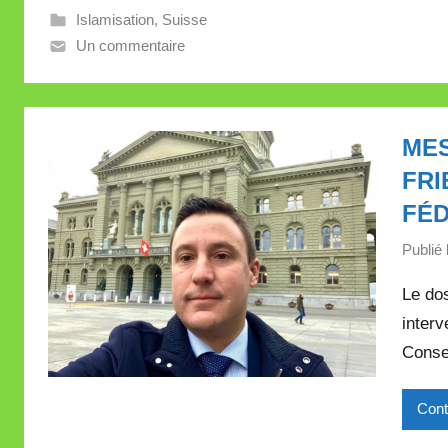
Islamisation
,
Suisse
i
Un commentaire
l
l
e
V
MES
a
FRI
l
l
FÉ
e
Publié 
t
t
Le dos
e
interv
Consei
Cont