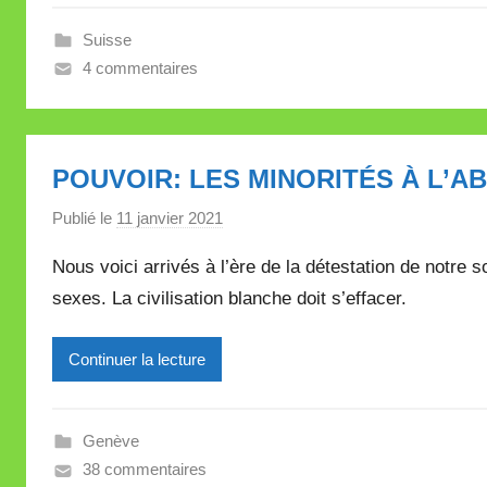
Suisse
4 commentaires
POUVOIR: LES MINORITÉS À L’
Publié le
11 janvier 2021
p
a
Nous voici arrivés à l’ère de la détestation de notre so
r
sexes. La civilisation blanche doit s’effacer.
M
i
Continuer la lecture
r
e
i
Genève
l
38 commentaires
l