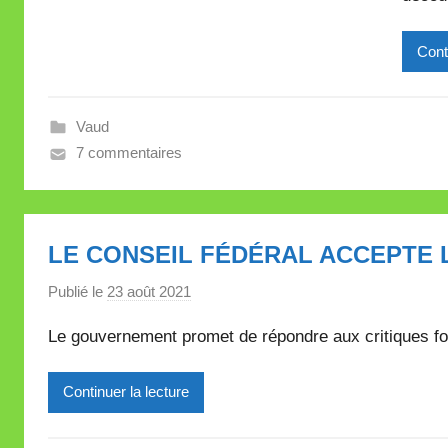
Cont
Vaud
7 commentaires
LE CONSEIL FÉDÉRAL ACCEPTE 
Publié le
23 août 2021
p
a
Le gouvernement promet de répondre aux critiques for
r
M
Continuer la lecture
i
r
e