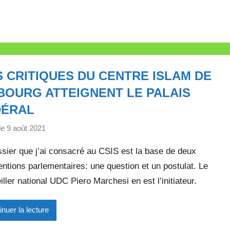
 CRITIQUES DU CENTRE ISLAM DE
BOURG ATTEIGNENT LE PALAIS
DÉRAL
le
9 août 2021
p
a
sier que j’ai consacré au CSIS est la base de deux
r
entions parlementaires: une question et un postulat. Le
M
ller national UDC Piero Marchesi en est l’initiateur.
i
r
e
inuer la lecture
i