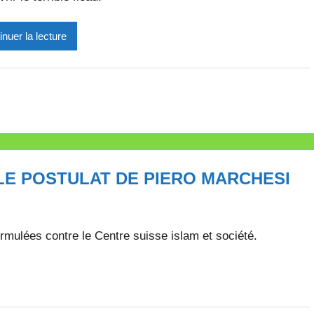
i
inuer la lecture
r
e
i
l
l
e
V
a
LE POSTULAT DE PIERO MARCHESI
l
l
e
mulées contre le Centre suisse islam et société.
t
t
e