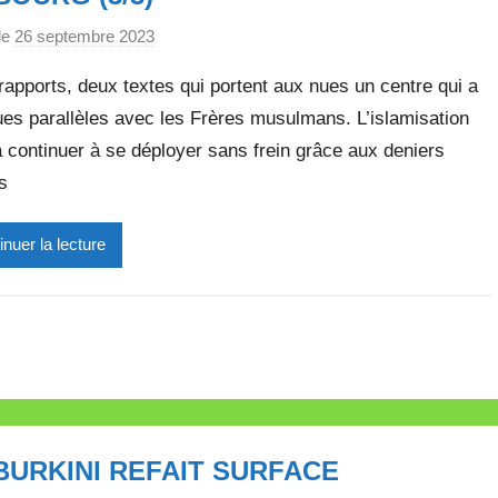
le
26 septembre 2023
p
a
apports, deux textes qui portent aux nues un centre qui a
r
es parallèles avec les Frères musulmans. L’islamisation
M
 continuer à se déployer sans frein grâce aux deniers
i
r
s
e
i
inuer la lecture
l
l
e
V
a
l
l
BURKINI REFAIT SURFACE
e