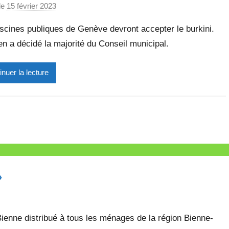
t
le
15 février 2023
p
t
a
e
scines publiques de Genève devront accepter le burkini.
r
en a décidé la majorité du Conseil municipal.
M
i
inuer la lecture
r
e
i
l
l
e
V
a
»
l
l
e
/Bienne distribué à tous les ménages de la région Bienne-
t