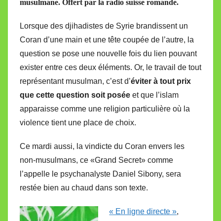
musulmane. Offert par la radio suisse romande.
M
i
Lorsque des djihadistes de Syrie brandissent un
r
Coran d’une main et une tête coupée de l’autre, la
e
question se pose une nouvelle fois du lien pouvant
i
exister entre ces deux éléments. Or, le travail de tout
l
représentant musulman, c’est d’
éviter à tout prix
l
que cette question soit posée
et que l’islam
e
V
apparaisse comme une religion particulière où la
a
violence tient une place de choix.
l
Ce mardi aussi, la vindicte du Coran envers les
l
e
non-musulmans, ce «Grand Secret» comme
t
l’appelle le psychanalyste Daniel Sibony, sera
t
restée bien au chaud dans son texte.
e
« En ligne directe »
,