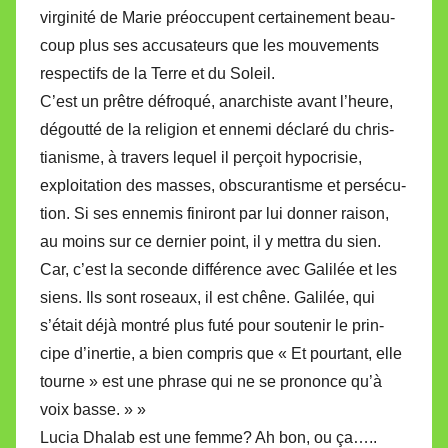
vir­gi­nité de Marie préoc­cu­pent cer­tai­ne­ment beau­
coup plus ses accu­sa­teurs que les mou­ve­ments
res­pec­tifs de la Terre et du Soleil.
C’est un prêtre défro­qué, anar­chiste avant l’heure,
dégoutté de la reli­gion et ennemi déclaré du chris­
tia­nisme, à tra­vers lequel il per­çoit hypo­cri­sie,
exploi­ta­tion des masses, obs­cu­ran­tisme et per­sé­cu­
tion. Si ses enne­mis fini­ront par lui donner raison,
au moins sur ce der­nier point, il y mettra du sien.
Car, c’est la seconde dif­fé­rence avec Galilée et les
siens. Ils sont roseaux, il est chêne. Galilée, qui
s’était déjà montré plus futé pour sou­te­nir le prin­
cipe d’iner­tie, a bien com­pris que « Et pour­tant, elle
tourne » est une phrase qui ne se pro­nonce qu’à
voix basse. » »
Lucia Dhalab est une femme? Ah bon, ou ça…..