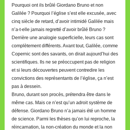
Pourquoi ont ils brûlé Giordano Bruno et non
Galilée ? Pourquoi l’église s’est elle excu­sée, avec
cinq siècle de retard, d’avoir inti­midé Galilée mais
n’a-t-elle jamais regretté d’avoir brûlé Bruno ?
Derrière une ana­lo­gie super­fi­cielle, leurs cas sont
com­plè­te­ment dif­fé­rents. Avant tout, Galilée, comme
Copernic sont des savants, on dirait aujourd’hui des
scien­ti­fi­ques. Ils ne se préoc­cu­pent pas de reli­gion
et si leurs décou­ver­tes peu­vent contre­dire les
convic­tions des repré­sen­tants de l’église, ça n’est
pas à des­sein.
Bruno, durant son procès, pré­ten­dra être dans le
même cas. Mais ce n’est qu’un adroit sys­tème de
défense. Giordano Bruno n’a jamais été un homme
de science. Parmi les thèses qu’on lui repro­che, la
réin­car­na­tion, la non-créa­tion du monde et la non