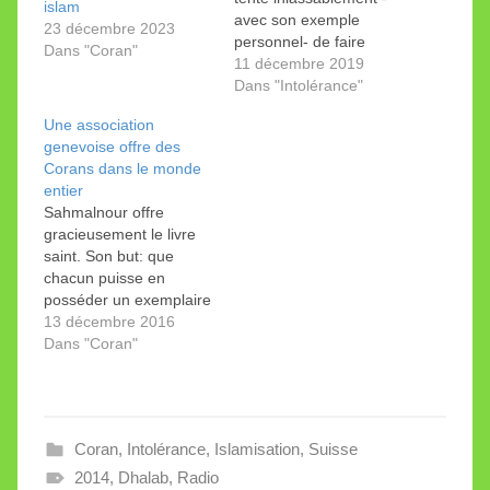
islam
avec son exemple
23 décembre 2023
personnel- de faire
Dans "Coran"
reconnaitre les
11 décembre 2019
discriminations de
Dans "Intolérance"
l’islam et de sa tradition.
Une association
J’ai déjà parlé du
genevoise offre des
combat que mène Amar
Corans dans le monde
Bouberguig pour
entier
dénoncer les
Sahmalnour offre
discriminations que
gracieusement le livre
vivent ses deux enfants
saint. Son but: que
et l’origine de ce genre
chacun puisse en
d’injustices, que…
posséder un exemplaire
et ainsi, le cas échéant,
13 décembre 2016
se débarrasser de vils
Dans "Coran"
préjugés. A ma droite,
des connaisseurs du
Coran dont Wafa
Sultan, Majid Oukacha,
Coran
,
Intolérance
,
Islamisation
,
Suisse
Sami Aldeeb, l'auteure
de ces lignes et tant
2014
,
Dhalab
,
Radio