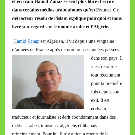
et écrivain Hamid Zanaz se sent plus libre d’écrire
M
dans certains médias arabophones qu’en France. Ce
i
détracteur résolu de l’islam explique pourquoi et nous
r
livre son regard sur le monde arabe et l’Algérie.
e
i
Hamid Zanaz
est Algérien, il vit depuis une vingtaine
l
d’années en France après de nombreuses
années passées
l
dans son pays. Il
e
V
y est retourné
a
tout récemment
l
pour la première
l
fois depuis son
e
exil. Il est
t
écrivain,
t
traducteur et journaliste et écrit abondamment dans des
e
médias arabes, tunisiens, algériens et libanais
principalement. Pour lui, il n’y a rien à retenir de la