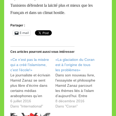
Tunisiens défendent la laïcité plus et mieux que les
Français et dans un climat hostile.
Partager :
E-mail
Ces articles pourront aussi vous intéresser
«Ce n’est pas la misère
«La glaciation du Coran
qui a créé l’islamisme,
est à l’origine de tous
c’est l’école!»
les problèmes»
Le journaliste et écrivain
Dans son nouveau livre,
Hamid Zanaz se sent
l'essayiste et philosophe
plus libre d’écrire dans
Hamid Zanaz parcourt
certains médias
les thèmes liés à l’islam
arabophones qu’en
d’aujourd’hui. Entre
France. Il explique
6 juillet 2016
Algérie et France, le
8 décembre 2016
pourquoi et livre son
Dans "International"
paysage est sombre. Le
Dans "Coran"
regard sur le monde
petit dernier de Hamid