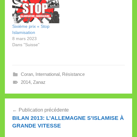
arabe et l’Algérie.
Zanaz est sorti. C’est un
pot-pourri d’interviews
données en français ou
en arabe entre 2009 et
2016. Après le livre
Sixième prix « Stop
de…
Islamisation
8 mars 2023
Dans "Suisse"
Coran
,
International
,
Résistance
2014
,
Zanaz
Navigation
Publication précédente
de
BILAN 2013: L’ALLEMAGNE S’ISLAMISE À
l’article
GRANDE VITESSE