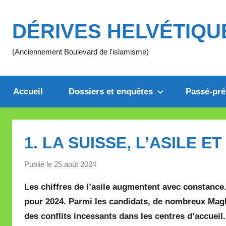
Aller
au
DÉRIVES HELVÉTIQU
contenu
(Anciennement Boulevard de l'islamisme)
Accueil
Dossiers et enquêtes
Passé-pré
1. LA SUISSE, L’ASILE ET
Publié le
25 août 2024
p
a
Les chiffres de l’asile augmentent avec constanc
r
pour 2024. Parmi les candidats, de nombreux Magh
M
des conflits incessants dans les centres d’accueil.
i