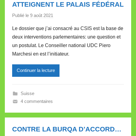
ATTEIGNENT LE PALAIS FÉDÉRAL
Publié le
9 août 2021
p
a
Le dossier que j’ai consacré au CSIS est la base de
r
deux interventions parlementaires: une question et
M
un postulat. Le Conseiller national UDC Piero
i
Marchesi en est l’initiateur.
r
e
Continuer la lecture
i
l
l
Suisse
e
4 commentaires
V
a
l
l
CONTRE LA BURQA D’ACCORD…
e