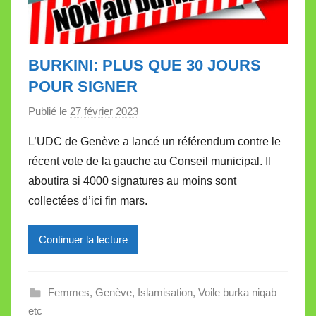
BURKINI: PLUS QUE 30 JOURS
POUR SIGNER
Publié le
27 février 2023
p
a
L’UDC de Genève a lancé un référendum contre le
r
récent vote de la gauche au Conseil municipal. Il
M
aboutira si 4000 signatures au moins sont
i
collectées d’ici fin mars.
r
e
Continuer la lecture
i
l
l
Femmes
,
Genève
,
Islamisation
,
Voile burka niqab
e
etc
V