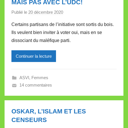
MAIS PAS AVEC L’UDC!
t
Publié le
20 décembre 2020
p
t
a
e
Certains partisans de l’initiative sont sortis du bois.
r
Ils veulent bien inviter à voter oui, mais en se
M
dissociant du maléfique parti.
i
r
Continuer la lecture
e
i
l
ASVI
,
Femmes
l
14 commentaires
e
V
a
l
OSKAR, L’ISLAM ET LES
l
CENSEURS
e