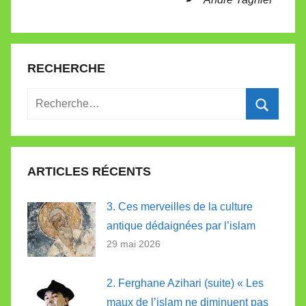
t
e
RECHERCHE
Recherche
pour
Recherc
:
ARTICLES RÉCENTS
3. Ces merveilles de la culture
antique dédaignées par l’islam
29 mai 2026
2. Ferghane Azihari (suite) « Les
maux de l’islam ne diminuent pas