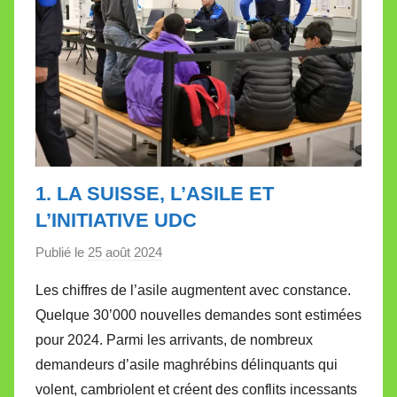
1. LA SUISSE, L’ASILE ET
L’INITIATIVE UDC
Publié le
25 août 2024
p
a
Les chiffres de l’asile augmentent avec constance.
r
Quelque 30’000 nouvelles demandes sont estimées
M
pour 2024. Parmi les arrivants, de nombreux
i
demandeurs d’asile maghrébins délinquants qui
r
volent, cambriolent et créent des conflits incessants
e