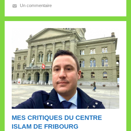
Un commentaire
a
l
l
e
t
t
e
MES CRITIQUES DU CENTRE
ISLAM DE FRIBOURG