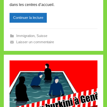
i
dans les centres d’accueil.
l
l
Continuer la lecture
e
V
a
Immigration
,
Suisse
l
Laisser un commentaire
l
e
t
t
e