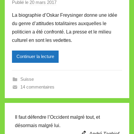
Publié le
20 mars 2017
p
t
a
t
La biographie d’Oskar Freysinger donne une idée
r
e
du genre d’attitudes totalitaires auxquelles le
M
politicien a été confronté. La presse et le milieu
i
culturel en sont les vedettes.
r
e
Continuer la lecture
i
l
l
Suisse
e
14 commentaires
V
a
l
l
Il faut défendre l’Occident malgré tout, et
e
désormais malgré lui.
t
André Taghief