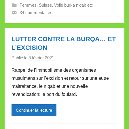
Femmes
,
Suisse
,
Voile burka niqab etc
e
34 commentaires
V
a
l
l
LUTTER CONTRE LA BURQA… ET
e
L’EXCISION
t
Publié le
8 février 2021
p
t
a
e
Rappel de l’immobilisme des organismes
r
musulmans sur l’excision et retour sur une autre
M
maltraitance, le niqab et une nouvelle
i
revendication: le port du foulard.
r
e
Continuer la lecture
i
l
l