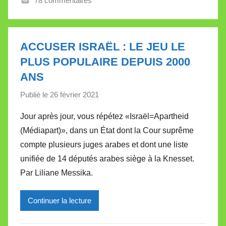
78 commentaires
V
a
l
l
ACCUSER ISRAËL : LE JEU LE
e
PLUS POPULAIRE DEPUIS 2000
t
ANS
t
e
Publié le
26 février 2021
p
a
Jour après jour, vous répétez «Israël=Apartheid
r
(Médiapart)», dans un État dont la Cour suprême
M
compte plusieurs juges arabes et dont une liste
i
unifiée de 14 députés arabes siège à la Knesset.
r
Par Liliane Messika.
e
i
l
Continuer la lecture
l
e