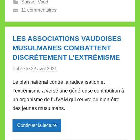
Suisse
,
Vaud
l
11 commentaires
e
V
a
l
LES ASSOCIATIONS VAUDOISES
l
MUSULMANES COMBATTENT
e
DISCRÈTEMENT L’EXTRÉMISME
t
t
Publié le
22 avril 2021
p
e
a
Le plan national contre la radicalisation et
r
l’extrémisme a versé une généreuse contribution à
M
un organisme de l’UVAM qui œuvre au bien-être
i
des jeunes musulmans.
r
e
Continuer la lecture
i
l