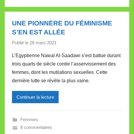
e
V
a
UNE PIONNÈRE DU FÉMINISME
l
S’EN EST ALLÉE
l
Publié le
28 mars 2021
p
e
a
t
L’Egyptienne Nawal Al-Saadawi s’est battue durant
r
t
trois quarts de siècle contre l’asservissement des
M
e
femmes, dont les mutilations sexuelles. Cette
i
dernière lutte se révèle la plus vaine.
r
e
Continuer la lecture
i
l
l
Femmes
e
8 commentaires
V