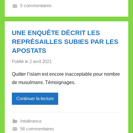
5 commentaires
e
V
a
l
UNE ENQUÊTE DÉCRIT LES
l
REPRÉSAILLES SUBIES PAR LES
e
APOSTATS
t
t
Publié le
2 avril 2021
p
e
a
Quitter l’islam est encore inacceptable pour nombre
r
de musulmans. Témoignages.
M
i
Continuer la lecture
r
e
i
Intolérance
l
56 commentaires
l