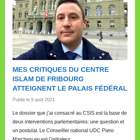
MES CRITIQUES DU CENTRE
ISLAM DE FRIBOURG
ATTEIGNENT LE PALAIS FÉDÉRAL
Publié le
9 août 2021
p
a
Le dossier que j’ai consacré au CSIS est la base de
r
deux interventions parlementaires: une question et
M
un postulat. Le Conseiller national UDC Piero
i
Marchesi en est l’initiateur.