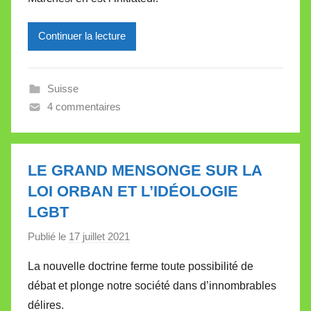
r
e
Continuer la lecture
i
l
l
Suisse
e
4 commentaires
V
a
l
l
LE GRAND MENSONGE SUR LA
e
LOI ORBAN ET L’IDÉOLOGIE
t
LGBT
t
e
Publié le
17 juillet 2021
p
a
La nouvelle doctrine ferme toute possibilité de
r
débat et plonge notre société dans d’innombrables
M
délires.
i