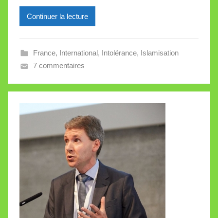
e
Continuer la lecture
i
l
l
France
,
International
,
Intolérance
,
Islamisation
e
7 commentaires
V
a
l
l
e
t
t
e