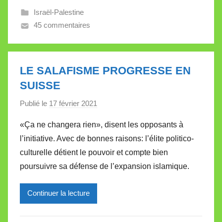
Israël-Palestine
V
45 commentaires
a
l
l
e
LE SALAFISME PROGRESSE EN
t
SUISSE
t
e
Publié le
17 février 2021
p
a
«Ça ne changera rien», disent les opposants à
r
l’initiative. Avec de bonnes raisons: l’élite politico-
M
culturelle détient le pouvoir et compte bien
i
poursuivre sa défense de l’expansion islamique.
r
e
Continuer la lecture
i
l
l