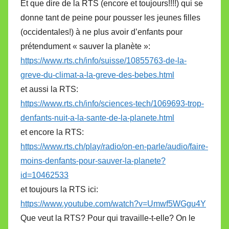
Et que dire de la RTS (encore et toujours!!!!) qui se
donne tant de peine pour pousser les jeunes filles
(occidentales!) à ne plus avoir d’enfants pour
prétendument « sauver la planète »:
https://www.rts.ch/info/suisse/10855763-de-la-
greve-du-climat-a-la-greve-des-bebes.html
et aussi la RTS:
https://www.rts.ch/info/sciences-tech/1069693-trop-
denfants-nuit-a-la-sante-de-la-planete.html
et encore la RTS:
https://www.rts.ch/play/radio/on-en-parle/audio/faire-
moins-denfants-pour-sauver-la-planete?
id=10462533
et toujours la RTS ici:
https://www.youtube.com/watch?v=Umwf5WGgu4Y
Que veut la RTS? Pour qui travaille-t-elle? On le