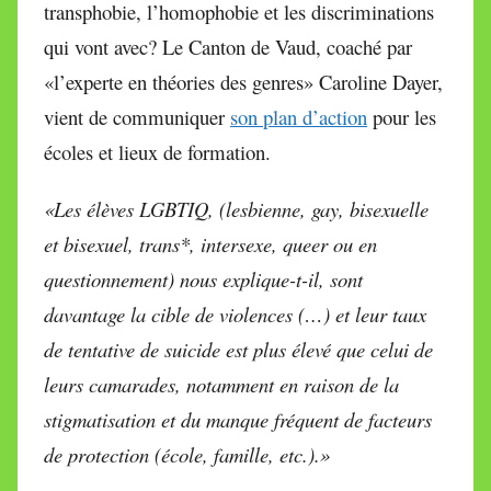
transphobie, l’homophobie et les discriminations
M
i
qui vont avec? Le Canton de Vaud, coaché par
r
«l’experte en théories des genres» Caroline Dayer,
e
vient de communiquer
son plan d’action
pour les
i
écoles et lieux de formation.
l
l
«Les élèves LGBTIQ, (lesbienne, gay, bisexuelle
e
et bisexuel, trans*, intersexe, queer ou en
V
a
questionnement) nous explique-t-il, sont
l
davantage la cible de violences (…) et leur taux
l
de tentative de suicide est plus élevé que celui de
e
leurs camarades, notamment en raison de la
t
t
stigmatisation et du manque fréquent de facteurs
e
de protection (école, famille, etc.).»