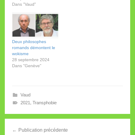
Dans "Vaud"
comme ici à l0ccasion
d'un colloque où l'on
pouvait tout apprendre
sur "Le désir d'enfant"
et la manière de le
satisfaire pour les
LGBTetc. Imaginons
Deux philosophes
ces questions…
romands démontent le
wokisme
28 septembre 2024
Dans "Genève"
Vaud
2021
,
Transphobie
Navigation
Publication précédente
de