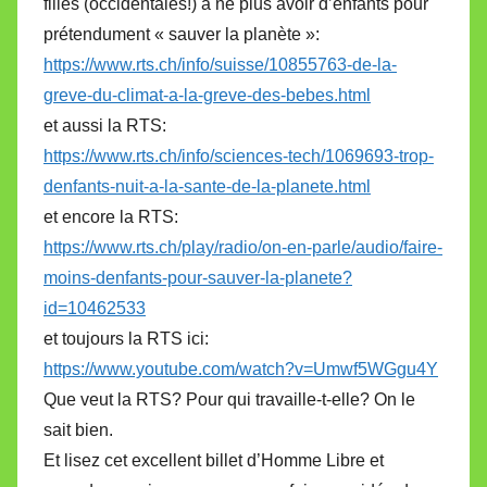
filles (occidentales!) à ne plus avoir d’enfants pour
prétendument « sauver la planète »:
https://www.rts.ch/info/suisse/10855763-de-la-
greve-du-climat-a-la-greve-des-bebes.html
et aussi la RTS:
https://www.rts.ch/info/sciences-tech/1069693-trop-
denfants-nuit-a-la-sante-de-la-planete.html
et encore la RTS:
https://www.rts.ch/play/radio/on-en-parle/audio/faire-
moins-denfants-pour-sauver-la-planete?
id=10462533
et toujours la RTS ici:
https://www.youtube.com/watch?v=Umwf5WGgu4Y
Que veut la RTS? Pour qui travaille-t-elle? On le
sait bien.
Et lisez cet excellent billet d’Homme Libre et