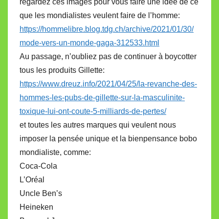
regardez ces images pour vous faire une idée de ce
que les mondialistes veulent faire de l’homme:
https://hommelibre.blog.tdg.ch/archive/2021/01/30/
mode-vers-un-monde-gaga-312533.html
Au passage, n’oubliez pas de continuer à boycotter
tous les produits Gillette:
https://www.dreuz.info/2021/04/25/la-revanche-des-
hommes-les-pubs-de-gillette-sur-la-masculinite-
toxique-lui-ont-coute-5-milliards-de-pertes/
et toutes les autres marques qui veulent nous
imposer la pensée unique et la bienpensance bobo
mondialiste, comme:
Coca-Cola
L’Oréal
Uncle Ben’s
Heineken