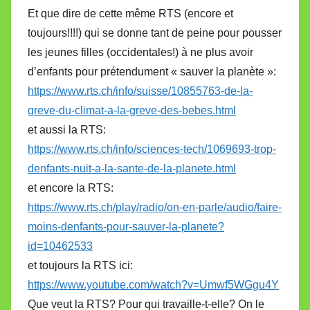
Et que dire de cette même RTS (encore et
toujours!!!!) qui se donne tant de peine pour pousser
les jeunes filles (occidentales!) à ne plus avoir
d’enfants pour prétendument « sauver la planète »:
https://www.rts.ch/info/suisse/10855763-de-la-
greve-du-climat-a-la-greve-des-bebes.html
et aussi la RTS:
https://www.rts.ch/info/sciences-tech/1069693-trop-
denfants-nuit-a-la-sante-de-la-planete.html
et encore la RTS:
https://www.rts.ch/play/radio/on-en-parle/audio/faire-
moins-denfants-pour-sauver-la-planete?
id=10462533
et toujours la RTS ici:
https://www.youtube.com/watch?v=Umwf5WGgu4Y
Que veut la RTS? Pour qui travaille-t-elle? On le