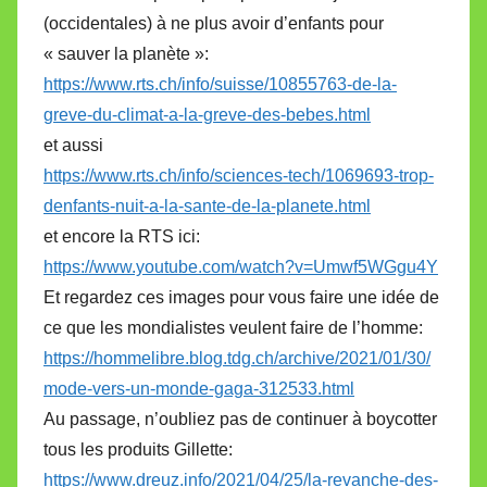
(occidentales) à ne plus avoir d’enfants pour
« sauver la planète »:
https://www.rts.ch/info/suisse/10855763-de-la-
greve-du-climat-a-la-greve-des-bebes.html
et aussi
https://www.rts.ch/info/sciences-tech/1069693-trop-
denfants-nuit-a-la-sante-de-la-planete.html
et encore la RTS ici:
https://www.youtube.com/watch?v=Umwf5WGgu4Y
Et regardez ces images pour vous faire une idée de
ce que les mondialistes veulent faire de l’homme:
https://hommelibre.blog.tdg.ch/archive/2021/01/30/
mode-vers-un-monde-gaga-312533.html
Au passage, n’oubliez pas de continuer à boycotter
tous les produits Gillette:
https://www.dreuz.info/2021/04/25/la-revanche-des-