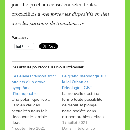
jour. Le prochain consistera selon toutes
probabilités à
«renforcer les dispositifs en lien
avec les parcours de transition…»
Partager :
E-mail
Ces articles pourront aussi vous intéresser
Les élèves vaudois sont
Le grand mensonge sur
atteints d’un grave
la loi Orban et
symptôme
l’idéologie LGBT
d’homophobie
La nouvelle doctrine
Une polémique liée à
ferme toute possibilité
l’arc en ciel des
de débat et plonge
sexualités nous fait
notre société dans
découvrir le terrible
d’innombrables délires.
fléau.
Des mouvements de
17 juillet 2021
4 septembre 2021
résistance se font jour,
Dans "Intolérance"