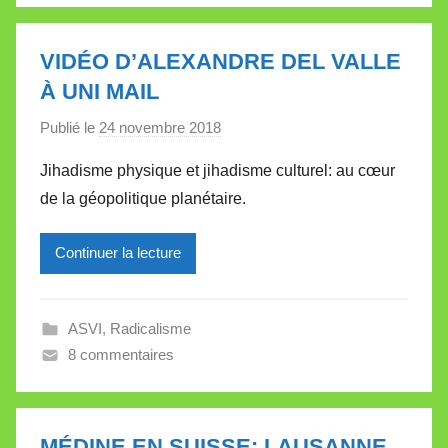
l
l
VIDÉO D’ALEXANDRE DEL VALLE
e
À UNI MAIL
t
Publié le
24 novembre 2018
p
t
a
e
Jihadisme physique et jihadisme culturel: au cœur
r
de la géopolitique planétaire.
M
i
Continuer la lecture
r
e
i
ASVI
,
Radicalisme
l
8 commentaires
l
e
V
a
MÉDINE EN SUISSE: LAUSANNE