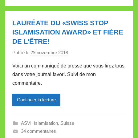
a
l
l
LAURÉATE DU «SWISS STOP
e
ISLAMISATION AWARD» ET FIÈRE
t
DE L’ÊTRE!
t
e
Publié le
29 novembre 2018
p
a
Voici un communiqué de presse que vous lirez tous
r
dans votre journal favori. Suivi de mon
M
commentaire.
i
r
Continuer la lecture
e
i
l
ASVI
,
Islamisation
,
Suisse
l
34 commentaires
e