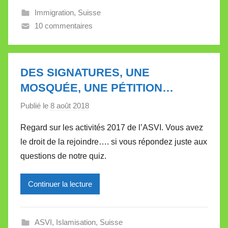
l
Immigration
,
Suisse
e
10 commentaires
V
a
l
l
DES SIGNATURES, UNE
e
MOSQUÉE, UNE PÉTITION…
t
Publié le
8 août 2018
p
t
a
e
Regard sur les activités 2017 de l’ASVI. Vous avez
r
le droit de la rejoindre…. si vous répondez juste aux
M
questions de notre quiz.
i
r
Continuer la lecture
e
i
l
ASVI
,
Islamisation
,
Suisse
l