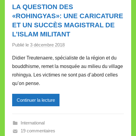
l
LA QUESTION DES
l
«ROHINGYAS»: UNE CARICATURE
e
ET UN SUCCÈS MAGISTRAL DE
t
L’ISLAM MILITANT
t
e
Publié le
3 décembre 2018
p
a
Didier Treutenaere, spécialiste de la région et du
r
bouddhisme, remet la mosquée au milieu du village
M
rohingya. Les victimes ne sont pas d’abord celles
i
qu’on pense.
r
e
Continuer la lecture
i
l
l
International
e
19 commentaires
V