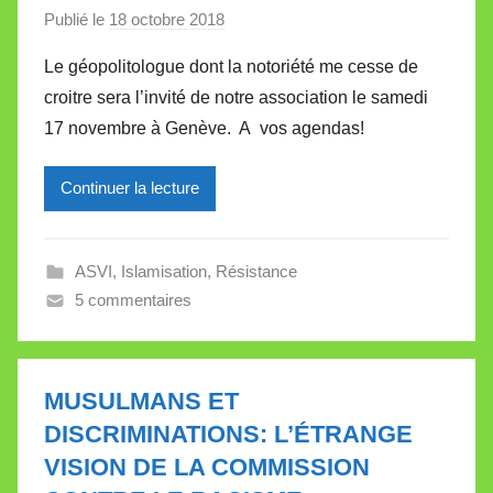
Publié le
18 octobre 2018
p
t
a
t
Le géopolitologue dont la notoriété me cesse de
r
e
croitre sera l’invité de notre association le samedi
M
17 novembre à Genève. A vos agendas!
i
r
Continuer la lecture
e
i
l
ASVI
,
Islamisation
,
Résistance
l
5 commentaires
e
V
a
l
MUSULMANS ET
l
DISCRIMINATIONS: L’ÉTRANGE
e
VISION DE LA COMMISSION
t