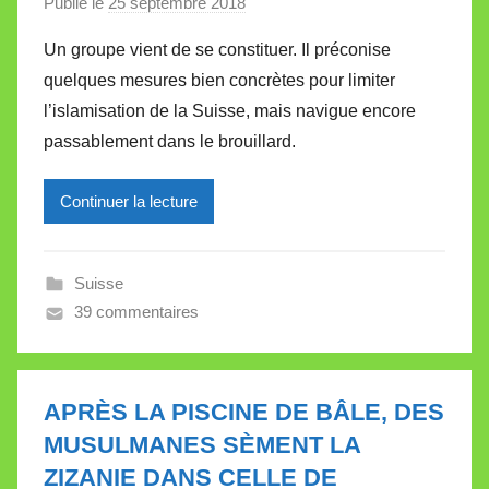
t
Publié le
25 septembre 2018
p
e
a
Un groupe vient de se constituer. Il préconise
r
quelques mesures bien concrètes pour limiter
M
l’islamisation de la Suisse, mais navigue encore
i
passablement dans le brouillard.
r
e
Continuer la lecture
i
l
l
Suisse
e
39 commentaires
V
a
l
l
APRÈS LA PISCINE DE BÂLE, DES
e
MUSULMANES SÈMENT LA
t
ZIZANIE DANS CELLE DE
t