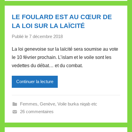
l
l
LE FOULARD EST AU CŒUR DE
e
LA LOI SUR LA LAÏCITÉ
t
Publié le
7 décembre 2018
p
t
a
e
La loi genevoise sur la laïcité sera soumise au vote
r
le 10 février prochain. L’islam et le voile sont les
M
vedettes du débat… et du combat.
i
r
Continuer la lecture
e
i
l
Femmes
,
Genève
,
Voile burka niqab etc
l
26 commentaires
e
V
a