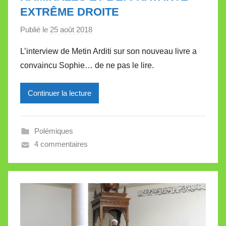
t
EXTRÊME DROITE
t
e
Publié le
25 août 2018
p
a
L’interview de Metin Arditi sur son nouveau livre a
r
convaincu Sophie… de ne pas le lire.
M
i
Continuer la lecture
r
e
i
Polémiques
l
4 commentaires
l
e
V
a
l
l