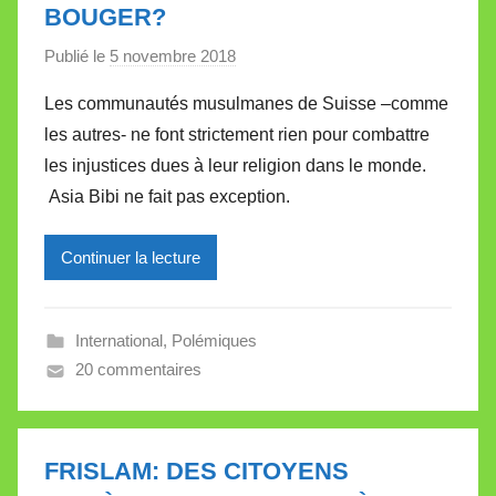
BOUGER?
t
e
Publié le
5 novembre 2018
p
a
Les communautés musulmanes de Suisse –comme
r
les autres- ne font strictement rien pour combattre
M
les injustices dues à leur religion dans le monde.
i
Asia Bibi ne fait pas exception.
r
e
Continuer la lecture
i
l
l
International
,
Polémiques
e
20 commentaires
V
a
l
l
FRISLAM: DES CITOYENS
e