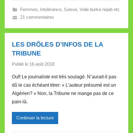
l
Femmes
,
Intolérance
,
Suisse
,
Voile burka niqab etc
l
21 commentaires
e
V
a
l
LES DRÔLES D’INFOS DE LA
l
TRIBUNE
e
Publié le
16 août 2018
p
t
a
t
Ouf! Le journaliste est très soulagé. N’aurait-il pas
r
e
dû le cas échéant titrer: « L’auteur présumé est un
M
Algérien? » Non, la Tribune ne mange pas de ce
i
pain-là.
r
e
Continuer la lecture
i
l