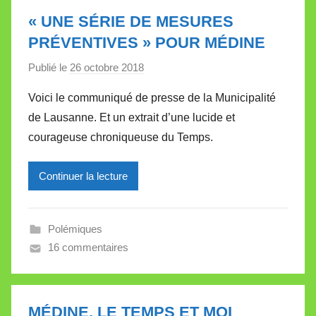
l
« UNE SÉRIE DE MESURES
e
PRÉVENTIVES » POUR MÉDINE
t
Publié le
26 octobre 2018
p
t
a
e
Voici le communiqué de presse de la Municipalité
r
de Lausanne. Et un extrait d’une lucide et
M
courageuse chroniqueuse du Temps.
i
r
Continuer la lecture
e
i
l
Polémiques
l
16 commentaires
e
V
a
l
MÉDINE, LE TEMPS ET MOI