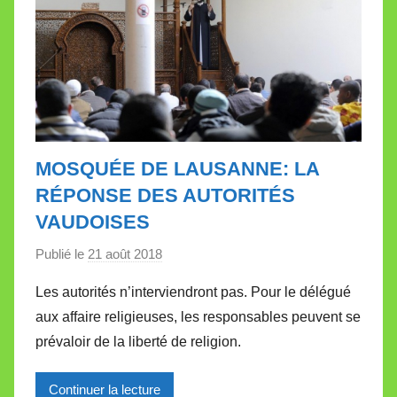
e
t
t
e
MOSQUÉE DE LAUSANNE: LA
RÉPONSE DES AUTORITÉS
VAUDOISES
Publié le
21 août 2018
p
a
Les autorités n’interviendront pas. Pour le délégué
r
aux affaire religieuses, les responsables peuvent se
M
prévaloir de la liberté de religion.
i
r
Continuer la lecture
e