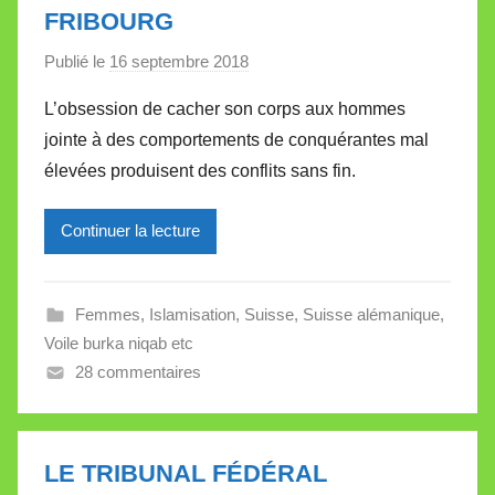
FRIBOURG
e
Publié le
16 septembre 2018
p
a
L’obsession de cacher son corps aux hommes
r
jointe à des comportements de conquérantes mal
M
élevées produisent des conflits sans fin.
i
r
Continuer la lecture
e
i
l
Femmes
,
Islamisation
,
Suisse
,
Suisse alémanique
,
l
Voile burka niqab etc
e
28 commentaires
V
a
l
l
LE TRIBUNAL FÉDÉRAL
e