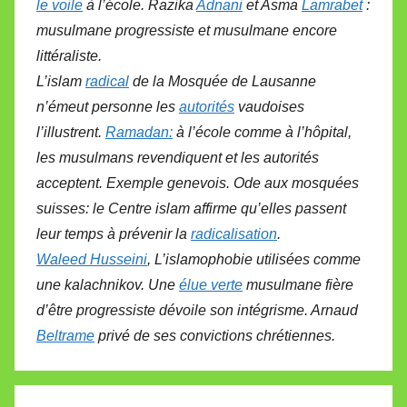
le voile
à l’école. Razika
Adnani
et Asma
Lamrabet
:
musulmane progressiste et musulmane encore
littéraliste.
L’islam
radical
de la Mosquée de Lausanne
n’émeut personne les
autorités
vaudoises
l’illustrent.
Ramadan:
à l’école comme à l’hôpital,
les musulmans revendiquent et les autorités
acceptent. Exemple genevois.
Ode aux mosquées
suisses: le Centre islam affirme qu’elles passent
leur temps à prévenir la
radicalisation
.
Waleed Husseini
, L’islamophobie utilisées comme
une kalachnikov. Une
élue verte
musulmane fière
d’être progressiste
dévoile son intégrisme. Arnaud
Beltrame
privé de ses convictions chrétiennes.