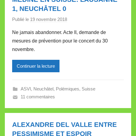
l
1, NEUCHÂTEL 0
l
Publié le
19 novembre 2018
p
e
a
t
Ne jamais abandonner. Acte II, demande de
r
t
mesures de prévention pour le concert du 30
M
e
novembre.
i
r
Continuer la lecture
e
i
l
ASVI
,
Neuchâtel
,
Polémiques
,
Suisse
l
11 commentaires
e
V
a
l
ALEXANDRE DEL VALLE ENTRE
l
PESSIMISME ET ESPOIR