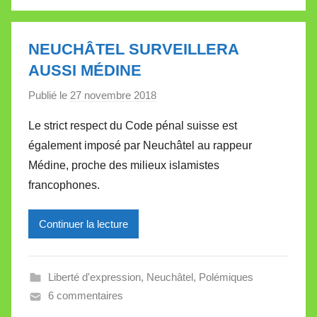
V
a
l
NEUCHÂTEL SURVEILLERA
l
AUSSI MÉDINE
e
Publié le
27 novembre 2018
p
t
a
t
Le strict respect du Code pénal suisse est
r
e
également imposé par Neuchâtel au rappeur
M
Médine, proche des milieux islamistes
i
francophones.
r
e
Continuer la lecture
i
l
l
Liberté d'expression
,
Neuchâtel
,
Polémiques
e
6 commentaires
V
a