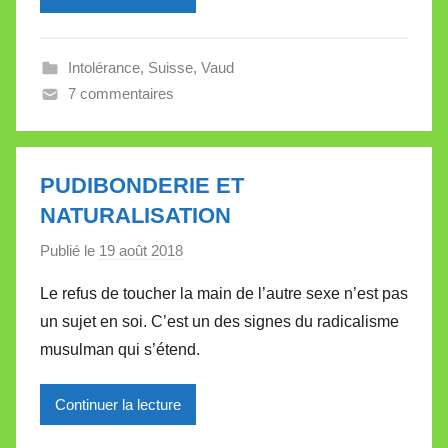
i
l
Intolérance
,
Suisse
,
Vaud
l
7 commentaires
e
V
a
l
PUDIBONDERIE ET
l
NATURALISATION
e
Publié le
19 août 2018
p
t
a
t
Le refus de toucher la main de l’autre sexe n’est pas
r
e
un sujet en soi. C’est un des signes du radicalisme
M
musulman qui s’étend.
i
r
Continuer la lecture
e
i