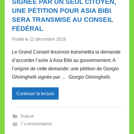
SIGNÉE PAR UN SEUL CITOYEN,
t
UNE PÉTITION POUR ASIA BIBI
t
SERA TRANSMISE AU CONSEIL
e
FÉDÉRAL
Publié le
11 décembre 2018
p
a
Le Grand Conseil tessinois transmettra la demande
r
d’accorder l’asile à Asia Bibi au gouvernement. A
M
l’origine de cette demande: une pétition de Giorgio
i
Ghiringhelli signée par … Giorgio Ghiringhelli.
r
e
Continuer la lecture
i
l
l
Suisse
e
7 commentaires
V
a