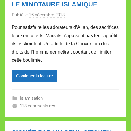
LE MINOTAURE ISLAMIQUE
Publié le
16 décembre 2018
p
a
Pour satisfaire les adorateurs d’Allah, des sacrifices
r
leur sont offerts. Mais ils n’apaisent pas leur appétit,
M
ils le stimulent. Un article de la Convention des
i
droits de l’homme permettrait pourtant de limiter
r
cette boulimie.
e
i
l
Continuer la lecture
l
e
Islamisation
V
113 commentaires
a
l
l
e