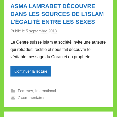
l
ASMA LAMRABET DÉCOUVRE
e
DANS LES SOURCES DE L’ISLAM
t
L’ÉGALITÉ ENTRE LES SEXES
t
e
Publié le
5 septembre 2018
p
a
Le Centre suisse islam et société invite une auteure
r
qui retraduit, rectifie et nous fait découvrir le
M
véritable message du Coran et du prophète.
i
r
Continuer la lecture
e
i
l
Femmes
,
International
l
7 commentaires
e
V
a