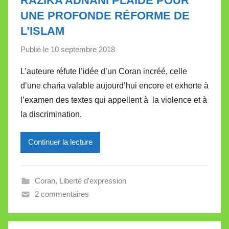
RAZIKA ADNANI PLAIDE POUR
e
UNE PROFONDE RÉFORME DE
t
L’ISLAM
t
e
Publié le
10 septembre 2018
p
a
L’auteure réfute l’idée d’un Coran incréé, celle
r
d’une charia valable aujourd’hui encore et exhorte à
M
l’examen des textes qui appellent à la violence et à
i
la discrimination.
r
e
Continuer la lecture
i
l
l
Coran
,
Liberté d'expression
e
2 commentaires
V
a
l