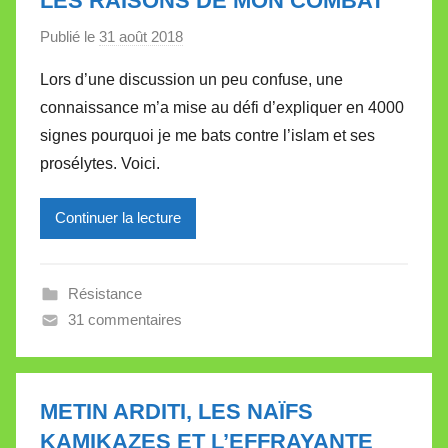
LES RAISONS DE MON COMBAT
t
Publié le
31 août 2018
p
t
a
e
Lors d’une discussion un peu confuse, une
r
connaissance m’a mise au défi d’expliquer en 4000
M
signes pourquoi je me bats contre l’islam et ses
i
prosélytes. Voici.
r
e
Continuer la lecture
i
l
l
Résistance
e
31 commentaires
V
a
l
l
METIN ARDITI, LES NAÏFS
e
KAMIKAZES ET L’EFFRAYANTE