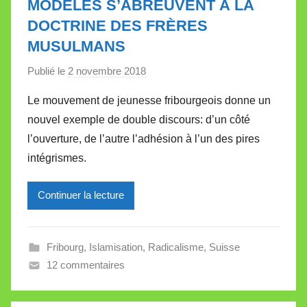
MODÈLES S’ABREUVENT À LA
t
DOCTRINE DES FRÈRES
t
MUSULMANS
e
Publié le
2 novembre 2018
p
a
Le mouvement de jeunesse fribourgeois donne un
r
nouvel exemple de double discours: d’un côté
M
l’ouverture, de l’autre l’adhésion à l’un des pires
i
intégrismes.
r
e
Continuer la lecture
i
l
l
Fribourg
,
Islamisation
,
Radicalisme
,
Suisse
e
12 commentaires
V
a
l