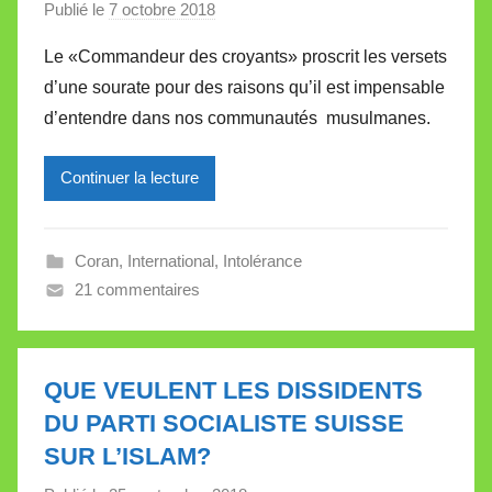
Publié le
7 octobre 2018
p
t
a
t
Le «Commandeur des croyants» proscrit les versets
r
e
d’une sourate pour des raisons qu’il est impensable
M
d’entendre dans nos communautés musulmanes.
i
r
Continuer la lecture
e
i
l
Coran
,
International
,
Intolérance
l
21 commentaires
e
V
a
l
QUE VEULENT LES DISSIDENTS
l
DU PARTI SOCIALISTE SUISSE
e
SUR L’ISLAM?
t