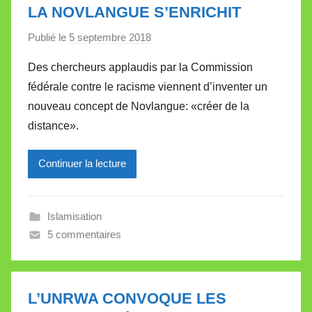
l
LA NOVLANGUE S’ENRICHIT
l
Publié le
5 septembre 2018
p
e
a
t
Des chercheurs applaudis par la Commission
r
t
fédérale contre le racisme viennent d’inventer un
M
e
nouveau concept de Novlangue: «créer de la
i
distance».
r
e
Continuer la lecture
i
l
l
Islamisation
e
5 commentaires
V
a
l
l
L’UNRWA CONVOQUE LES
e