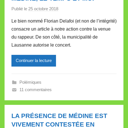
l
Publié le
25 octobre 2018
p
e
a
t
Le bien nommé Florian Delafoi (et non de l’intégrité)
r
t
consacre un article à notre action contre la venue
M
e
du rappeur. De son côté, la municipalité de
i
Lausanne autorise le concert.
r
e
Continuer la lecture
i
l
l
Polémiques
e
11 commentaires
V
a
l
l
LA PRÉSENCE DE MÉDINE EST
e
VIVEMENT CONTESTÉE EN
t