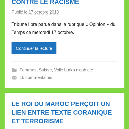
CONTRE LE RACISME
t
e
Publié le
17 octobre 2018
p
a
Tribune libre parue dans la rubrique « Opinion » du
r
Temps ce mercredi 17 octobre.
M
i
Continuer la lecture
r
e
i
Femmes
,
Suisse
,
Voile burka niqab etc
l
16 commentaires
l
e
V
a
LE ROI DU MAROC PERÇOIT UN
l
LIEN ENTRE TEXTE CORANIQUE
l
ET TERRORISME
e