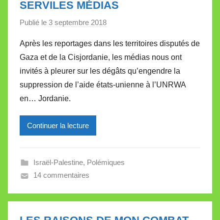
SERVILES MÉDIAS
t
Publié le
3 septembre 2018
p
t
a
e
Après les reportages dans les territoires disputés de
r
Gaza et de la Cisjordanie, les médias nous ont
M
invités à pleurer sur les dégâts qu’engendre la
i
suppression de l’aide états-unienne à l’UNRWA
r
en… Jordanie.
e
i
l
Continuer la lecture
l
e
Israël-Palestine
,
Polémiques
V
14 commentaires
a
l
l
e