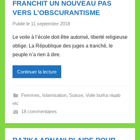
FRANCHIT UN NOUVEAU PAS
t
VERS L’OBSCURANTISME
t
e
Publié le
11 septembre 2018
p
a
Le voile à l’école doit être autorisé, liberté religieuse
r
oblige. La République des juges a tranché, le
M
peuple n’a rien à dire.
i
r
Continuer la lecture
e
i
l
Femmes
,
Islamisation
,
Suisse
,
Voile burka niqab
l
etc
e
18 commentaires
V
a
l
l