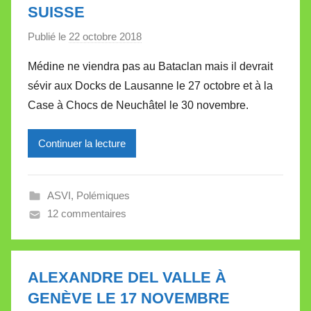
SUISSE
t
e
Publié le
22 octobre 2018
p
a
Médine ne viendra pas au Bataclan mais il devrait
r
sévir aux Docks de Lausanne le 27 octobre et à la
M
Case à Chocs de Neuchâtel le 30 novembre.
i
r
Continuer la lecture
e
i
l
ASVI
,
Polémiques
l
12 commentaires
e
V
a
l
ALEXANDRE DEL VALLE À
l
GENÈVE LE 17 NOVEMBRE
e