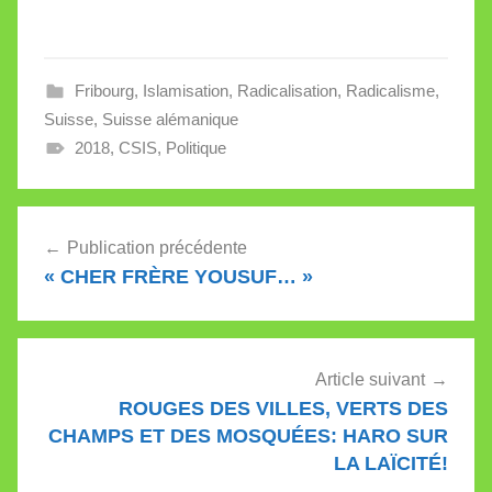
dernier, fort intéressant,
retrace le parcours de
deux djihadistes
suisses. En fait, il sont
Fribourg
,
Islamisation
,
Radicalisation
,
Radicalisme
,
trois. Le 12 septembre
2020, un Turco-Suisse
Suisse
,
Suisse alémanique
qui veut «venger le
2018
,
CSIS
,
Politique
Prophète»…
Navigation
Publication précédente
de
« CHER FRÈRE YOUSUF… »
l’article
Article suivant
ROUGES DES VILLES, VERTS DES
CHAMPS ET DES MOSQUÉES: HARO SUR
LA LAÏCITÉ!