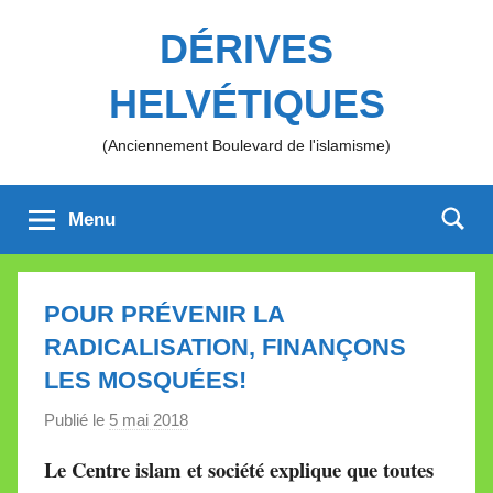
Aller
DÉRIVES
au
contenu
HELVÉTIQUES
(Anciennement Boulevard de l'islamisme)
Menu
POUR PRÉVENIR LA
RADICALISATION, FINANÇONS
LES MOSQUÉES!
Publié le
5 mai 2018
p
a
Le Centre islam et société explique que toutes
r