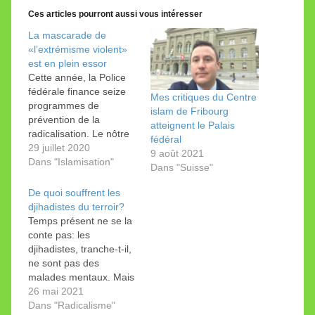
Ces articles pourront aussi vous intéresser
La mascarade de
«l’extrémisme violent»
est en plein essor
Cette année, la Police
fédérale finance seize
Mes critiques du Centre
programmes de
islam de Fribourg
prévention de la
atteignent le Palais
radicalisation. Le nôtre
fédéral
a été recalé. Le plan et
29 juillet 2020
9 août 2021
ses subventions sont
Dans "Islamisation"
Dans "Suisse"
dus à André Duvillard,
Délégué du Réseau
De quoi souffrent les
national de sécurité de
djihadistes du terroir?
la Confédération. Cinq
Temps présent ne se la
millions de francs sur
conte pas: les
cinq ans (juillet 2018-
djihadistes, tranche-t-il,
juin 2023), c’est ce…
ne sont pas des
malades mentaux. Mais
encore? Temps
26 mai 2021
présent du 13 mai
Dans "Radicalisme"