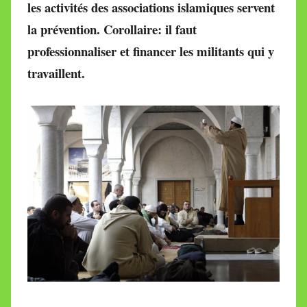
les activités des associations islamiques servent
M
la prévention. Corollaire: il faut
i
r
professionnaliser et financer les militants qui y
e
travaillent.
i
l
l
e
V
a
l
l
e
t
t
e