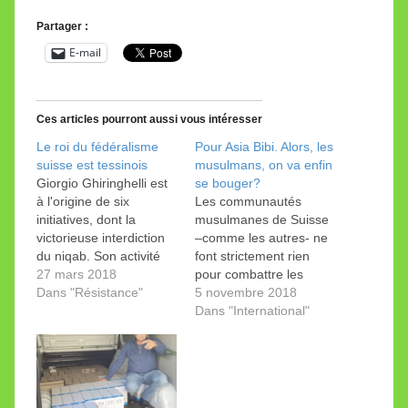
Partager :
E-mail
Ces articles pourront aussi vous intéresser
Le roi du fédéralisme
Pour Asia Bibi. Alors, les
suisse est tessinois
musulmans, on va enfin
Giorgio Ghiringhelli est
se bouger?
à l'origine de six
Les communautés
initiatives, dont la
musulmanes de Suisse
victorieuse interdiction
–comme les autres- ne
du niqab. Son activité
font strictement rien
politique ne connait pas
27 mars 2018
pour combattre les
la crise. Son nom a le
Dans "Résistance"
injustices dues à leur
5 novembre 2018
timbre d’une clochette
religion dans le monde.
Dans "International"
et le parfum du sud:
Asia Bibi ne fait pas
Ghiringhelli… Giorgio
exception. Le Pakistan
Ghiringhelli. Le surnom
produit les fruits parmi
qu’il s’est donné et a
les plus vénéneux de
donné à son petit parti
l’islam. Asia Bibi paie là-