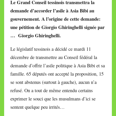
Le Grand Conseil tessinois transmettra la
r
demande d’accorder l’asile à Asia Bibi au
M
gouvernement. A l’origine de cette demande:
i
r
une pétition de Giorgio Ghiringhelli signée par
e
… Giorgio Ghiringhelli.
i
l
Le législatif tessinois a décidé ce mardi 11
l
décembre de transmettre au Conseil fédéral la
e
demande d’offrir l’asile politique à Asia Bibi et sa
V
a
famille. 65 députés ont accepté la proposition, 15
l
se sont abstenus (surtout à gauche), aucun n’a
l
refusé. On a tout de même entendu certains
e
exprimer le souci que les musulmans d’ici se
t
t
sentent quelque peu irrités…
e