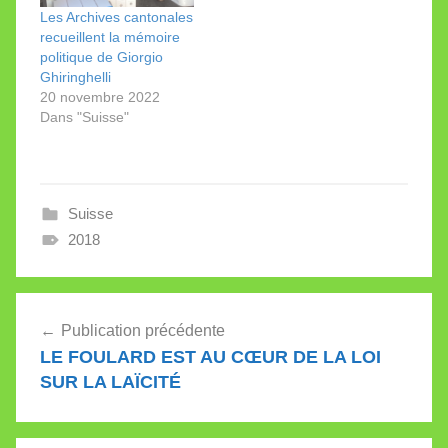
est…
bas une de ces
Les Archives cantonales
accusations fréquentes,
recueillent la mémoire
insensées…
politique de Giorgio
Ghiringhelli
20 novembre 2022
Dans "Suisse"
Suisse
2018
Navigation
Publication précédente
de
LE FOULARD EST AU CŒUR DE LA LOI
l’article
SUR LA LAÏCITÉ