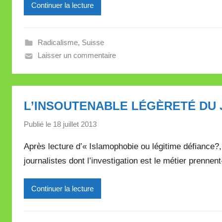
Continuer la lecture
r
e
i
Radicalisme
,
Suisse
l
Laisser un commentaire
l
e
V
a
L’INSOUTENABLE LÉGÈRETÉ DU
l
l
Publié le
18 juillet 2013
p
e
a
Après lecture d’« Islamophobie ou légitime défiance
t
r
t
journalistes dont l’investigation est le métier prennen
M
e
i
Continuer la lecture
r
e
i