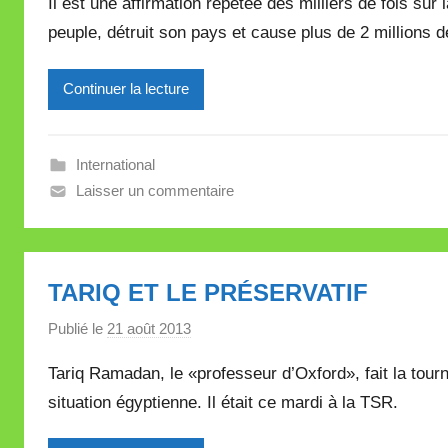
t
Il est une affirmation répétée des milliers de fois su
r
e
peuple, détruit son pays et cause plus de 2 millions d
M
i
Continuer la lecture
r
e
i
International
l
Laisser un commentaire
l
e
V
a
TARIQ ET LE PRÉSERVATIF
l
l
Publié le
21 août 2013
p
e
a
Tariq Ramadan, le «professeur d’Oxford», fait la tour
t
r
t
situation égyptienne. Il était ce mardi à la TSR.
M
e
i