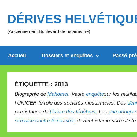
Aller
au
DÉRIVES HELVÉTIQU
contenu
(Anciennement Boulevard de l'islamisme)
Accueil
Dossiers et enquêtes
Passé-pré
ÉTIQUETTE :
2013
Biographie de
Mahomet
. Vaste
enquête
sur les mutila
l’UNICEF, le rôle des sociétés musulmanes. Des
dén
persistance de
l’islam des ténèbres
. Les
entourloupe
semaine contre le racisme
devient islamo-surréaliste