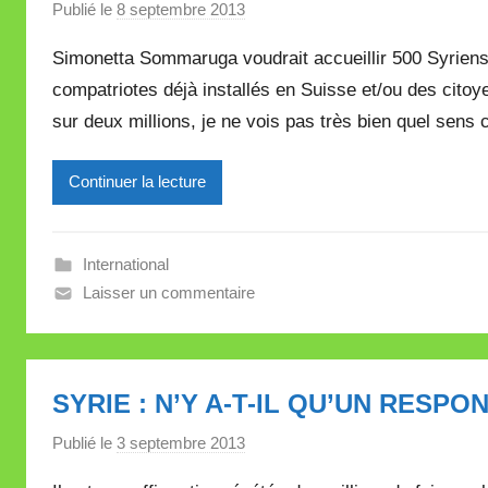
l
Publié le
8 septembre 2013
p
e
a
Simonetta Sommaruga voudrait accueillir 500 Syriens 
t
r
t
compatriotes déjà installés en Suisse et/ou des citoy
M
e
sur deux millions, je ne vois pas très bien quel sens 
i
r
e
Continuer la lecture
i
l
l
International
e
Laisser un commentaire
V
a
l
SYRIE : N’Y A-T-IL QU’UN RESP
l
e
Publié le
3 septembre 2013
p
t
a