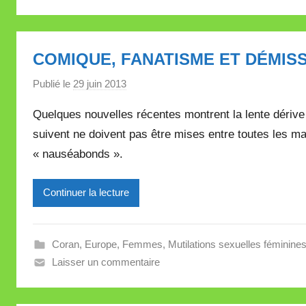
V
a
l
COMIQUE, FANATISME ET DÉMIS
l
e
Publié le
29 juin 2013
p
t
a
t
Quelques nouvelles récentes montrent la lente dérive 
r
e
suivent ne doivent pas être mises entre toutes les ma
M
« nauséabonds ».
i
r
e
Continuer la lecture
i
l
l
Coran
,
Europe
,
Femmes
,
Mutilations sexuelles féminine
e
Laisser un commentaire
V
a