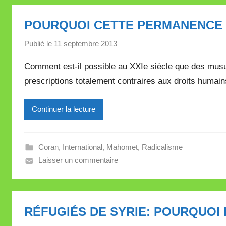
POURQUOI CETTE PERMANENCE 
Publié le
11 septembre 2013
p
a
Comment est-il possible au XXIe siècle que des musu
r
prescriptions totalement contraires aux droits humai
M
i
Continuer la lecture
r
e
i
Coran
,
International
,
Mahomet
,
Radicalisme
l
Laisser un commentaire
l
e
V
a
RÉFUGIÉS DE SYRIE: POURQUOI
l