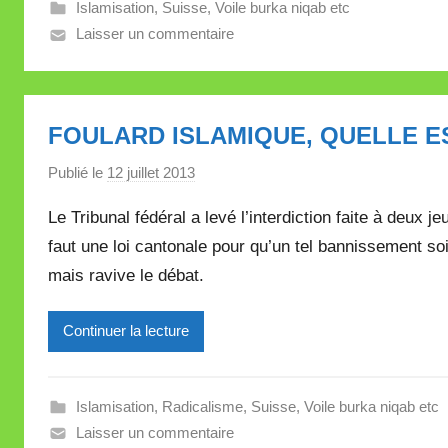
Islamisation
,
Suisse
,
Voile burka niqab etc
l
Laisser un commentaire
l
e
V
a
FOULARD ISLAMIQUE, QUELLE E
l
l
Publié le
12 juillet 2013
p
e
a
Le Tribunal fédéral a levé l’interdiction faite à deux j
t
r
t
faut une loi cantonale pour qu’un tel bannissement so
M
e
mais ravive le débat.
i
r
e
Continuer la lecture
i
l
l
Islamisation
,
Radicalisme
,
Suisse
,
Voile burka niqab etc
e
Laisser un commentaire