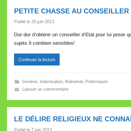
l
PETITE CHASSE AU CONSEILLER 
l
e
Publié le
25 juin 2013
p
t
a
t
Dur-dur d’obtenir un conseiller d’Etat pour lui poser qu
r
e
sujets ô combien sensibles!
M
i
Continuer la lecture
r
e
i
Genève
,
Islamisation
,
Mahomet
,
Polémiques
l
Laisser un commentaire
l
e
V
a
LE DÉLIRE RELIGIEUX NE CONNAÎ
l
l
Publié le
7 juin 2013
p