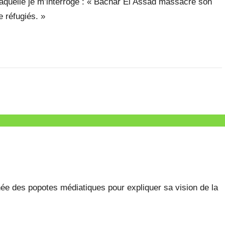
r laquelle je m’interroge : « Bachar El Assad massacre son
e réfugiés. »
née des popotes médiatiques pour expliquer sa vision de la