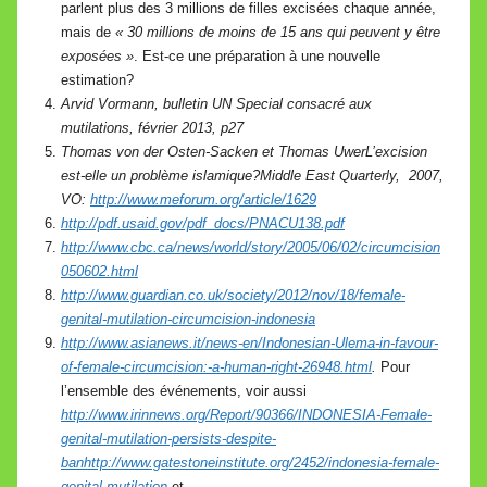
parlent plus des 3 millions de filles excisées chaque année,
mais de
« 30 millions de moins de 15 ans qui peuvent y être
exposées »
. Est-ce une préparation à une nouvelle
estimation?
Arvid Vormann, bulletin UN Special consacré aux
mutilations, février 2013, p27
Thomas von der Osten-Sacken et Thomas Uwer
L’excision
est-elle un problème islamique?
Middle East Quarterly,
2007,
VO:
http://www.meforum.org/article/1629
http://pdf.usaid.gov/pdf_docs/PNACU138.pdf
http://www.cbc.ca/news/world/story/2005/06/02/circumcision
050602.html
http://www.guardian.co.uk/society/2012/nov/18/female-
genital-mutilation-circumcision-indonesia
http://www.asianews.it/news-en/Indonesian-Ulema-in-favour-
of-female-circumcision:-a-human-right-26948.html
.
Pour
l’ensemble des événements, voir aussi
http://www.irinnews.org/Report/90366/INDONESIA-Female-
genital-mutilation-persists-despite-
ban
http://www.gatestoneinstitute.org/2452/indonesia-female-
genital-mutilation
et