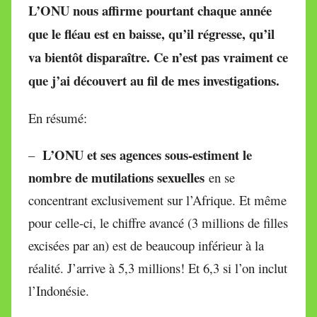
i
L’ONU nous affirme pourtant chaque année
r
que le fléau est en baisse, qu’il régresse, qu’il
e
va bientôt disparaître.
Ce n’est pas vraiment ce
i
que j’ai découvert au fil de mes investigations.
l
l
En résumé:
e
V
L’ONU et ses agences sous-estiment le
–
a
l
nombre de mutilations sexuelles
en se
l
concentrant exclusivement sur l’Afrique. Et même
e
pour celle-ci, le chiffre avancé (3 millions de filles
t
excisées par an) est de beaucoup inférieur à la
t
e
réalité. J’arrive à 5,3 millions! Et 6,3 si l’on inclut
l’Indonésie.