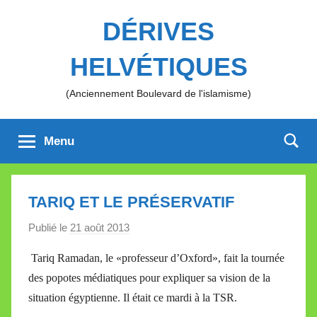
Aller
DÉRIVES
au
contenu
HELVÉTIQUES
(Anciennement Boulevard de l'islamisme)
Menu
TARIQ ET LE PRÉSERVATIF
Publié le
21 août 2013
p
a
Tariq Ramadan, le «professeur d’Oxford», fait la tournée
r
des popotes médiatiques pour expliquer sa vision de la
M
situation égyptienne. Il était ce mardi à la TSR.
i