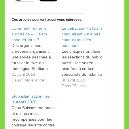
Ces articles pourront aussi vous intéresser
Comment freiner le
Le débat sur « L’Islam
succès de « L’islam
conquérant » n’a pas
conquérant » ?
conquis tous les
Des organismes
auditeurs
chrétiens organisent
Les critiques ont fusé,
une soirée destinée à
les réactions du public
torpiller le livre du
aussi. Une soirée
théologien Shafique
animée où certain
Keshavjee. Vous êtes
21 avril 2019
spécialiste de l’islam a
invités à assister au
Dans "Intolérance"
étonné. Près de 300
30 avril 2019
débat le plus faisandé
personnes ont assisté
Dans "Suisse"
du moment. Quatre
au débat sur le livre de
Stop islamisation: les
débatteurs soutenus
Shafique Keshavjee,
lauréats 2020
par un modérateur vont
sans l'auteur. La partie
Deux Suisses romands
s’atteler à démolir les
réservée aux questions
et un Tessinois
thèses du livre du
et remarques du public
récompensés pour leur
pasteur Shafique
a été très animée et
courageuse lutte contre
Keshavjee. Pierre Gisel,
très…