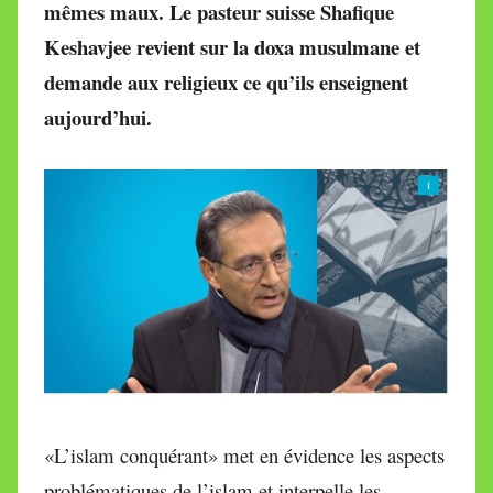
mêmes maux. Le pasteur suisse Shafique
M
Keshavjee revient sur la doxa musulmane et
i
r
demande aux religieux ce qu’ils enseignent
e
aujourd’hui.
i
l
l
e
V
a
l
l
e
t
t
e
«L’islam conquérant» met en évidence les aspects
problématiques de l’islam et interpelle les