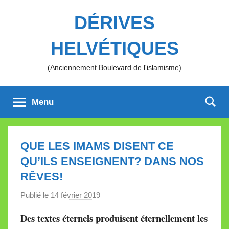
Aller
DÉRIVES
au
contenu
HELVÉTIQUES
(Anciennement Boulevard de l'islamisme)
Menu
QUE LES IMAMS DISENT CE
QU’ILS ENSEIGNENT? DANS NOS
RÊVES!
Publié le
14 février 2019
p
a
Des textes éternels produisent éternellement les
r