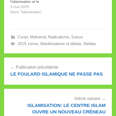
l’islamisation et le
théologien protestant
radicalisme. Uli
9 mai 2020
et…
Windisch (Suisse
Dans "Islamisation"
romande, Genève) ,
Shafique Keshavjee
(Suisse romande,
Vaud) et Stefano
Coran
,
Mahomet
,
Radicalisme
,
Suisse
Piazza (Suisse
italienne) ont reçu le
2019
,
Livres
,
Manifestations et débats
,
Médias
“Swiss Stop Islamization
Award” 2020, annonce
dans un communiqué
Navigation
son fondateur Giorgio
Publication précédente
Ghiringhelli. Lancé…
de
LE FOULARD ISLAMIQUE NE PASSE PAS
l’article
Article suivant
ISLAMISATION: LE CENTRE ISLAM
OUVRE UN NOUVEAU CRÉNEAU