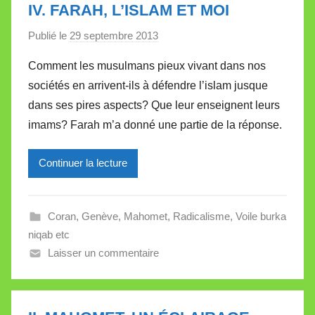
IV. FARAH, L’ISLAM ET MOI
t
Publié le
29 septembre 2013
p
e
a
Comment les musulmans pieux vivant dans nos
r
sociétés en arrivent-ils à défendre l’islam jusque
M
dans ses pires aspects? Que leur enseignent leurs
i
imams? Farah m’a donné une partie de la réponse.
r
e
Continuer la lecture
i
l
l
Coran
,
Genève
,
Mahomet
,
Radicalisme
,
Voile burka
e
niqab etc
V
Laisser un commentaire
a
l
l
e