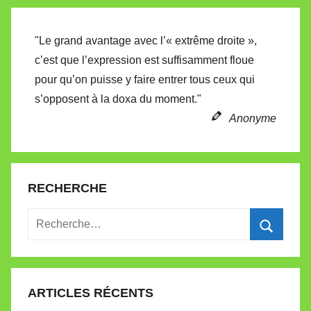
l
l
"Le grand avantage avec l’« extrême droite »,
e
c’est que l’expression est suffisamment floue
t
pour qu’on puisse y faire entrer tous ceux qui
t
s’opposent à la doxa du moment."
e
Anonyme
RECHERCHE
Recherche
pour
Recherc
:
ARTICLES RÉCENTS