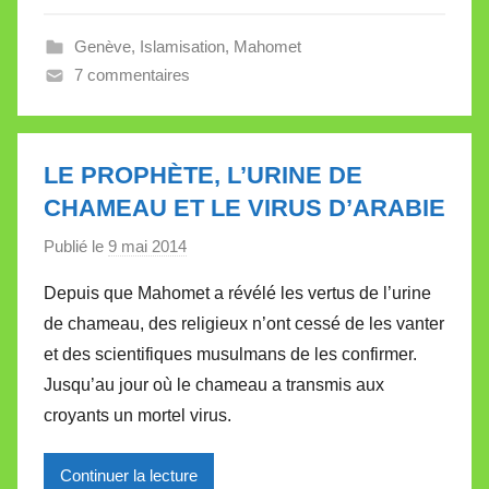
e
Genève
,
Islamisation
,
Mahomet
V
7 commentaires
a
l
l
e
LE PROPHÈTE, L’URINE DE
t
CHAMEAU ET LE VIRUS D’ARABIE
t
e
Publié le
9 mai 2014
p
a
Depuis que Mahomet a révélé les vertus de l’urine
r
de chameau, des religieux n’ont cessé de les vanter
M
et des scientifiques musulmans de les confirmer.
i
Jusqu’au jour où le chameau a transmis aux
r
croyants un mortel virus.
e
i
l
Continuer la lecture