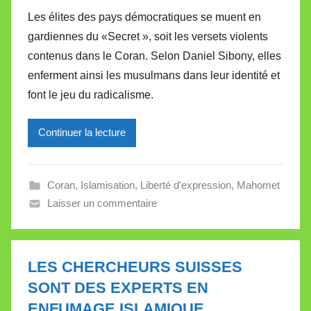
a
Les élites des pays démocratiques se muent en
r
gardiennes du «Secret », soit les versets violents
M
contenus dans le Coran. Selon Daniel Sibony, elles
i
enferment ainsi les musulmans dans leur identité et
r
font le jeu du radicalisme.
e
i
l
Continuer la lecture
l
e
Coran
,
Islamisation
,
Liberté d'expression
,
Mahomet
V
Laisser un commentaire
a
l
l
e
LES CHERCHEURS SUISSES
t
SONT DES EXPERTS EN
t
ENFUMAGE ISLAMIQUE