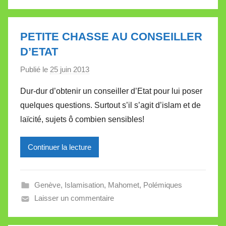
a
l
l
PETITE CHASSE AU CONSEILLER
e
D’ETAT
t
Publié le
25 juin 2013
p
t
a
e
Dur-dur d’obtenir un conseiller d’Etat pour lui poser
r
quelques questions. Surtout s’il s’agit d’islam et de
M
laïcité, sujets ô combien sensibles!
i
r
Continuer la lecture
e
i
l
Genève
,
Islamisation
,
Mahomet
,
Polémiques
l
Laisser un commentaire
e
V