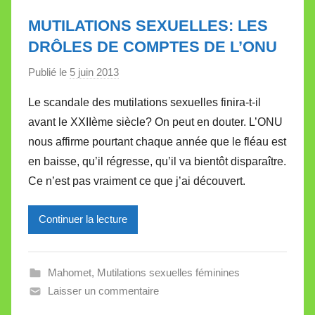
a
l
MUTILATIONS SEXUELLES: LES
l
DRÔLES DE COMPTES DE L’ONU
e
Publié le
5 juin 2013
p
t
a
t
Le scandale des mutilations sexuelles finira-t-il
r
e
avant le XXIIème siècle? On peut en douter. L’ONU
M
nous affirme pourtant chaque année que le fléau est
i
en baisse, qu’il régresse, qu’il va bientôt disparaître.
r
Ce n’est pas vraiment ce que j’ai découvert.
e
i
l
Continuer la lecture
l
e
Mahomet
,
Mutilations sexuelles féminines
V
Laisser un commentaire
a
l