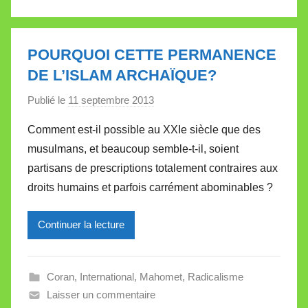
e
t
t
POURQUOI CETTE PERMANENCE
e
DE L’ISLAM ARCHAÏQUE?
Publié le
11 septembre 2013
p
a
Comment est-il possible au XXIe siècle que des
r
musulmans, et beaucoup semble-t-il, soient
M
partisans de prescriptions totalement contraires aux
i
droits humains et parfois carrément abominables ?
r
e
Continuer la lecture
i
l
l
Coran
,
International
,
Mahomet
,
Radicalisme
e
Laisser un commentaire
V