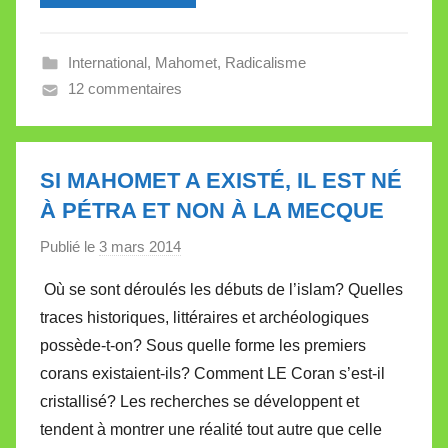
l
e
International
,
Mahomet
,
Radicalisme
V
12 commentaires
a
l
l
e
SI MAHOMET A EXISTÉ, IL EST NÉ
t
À PÉTRA ET NON À LA MECQUE
t
e
Publié le
3 mars 2014
p
a
Où se sont déroulés les débuts de l’islam? Quelles
r
traces historiques, littéraires et archéologiques
M
possède-t-on? Sous quelle forme les premiers
i
corans existaient-ils? Comment LE Coran s’est-il
r
cristallisé? Les recherches se développent et
e
i
tendent à montrer une réalité tout autre que celle