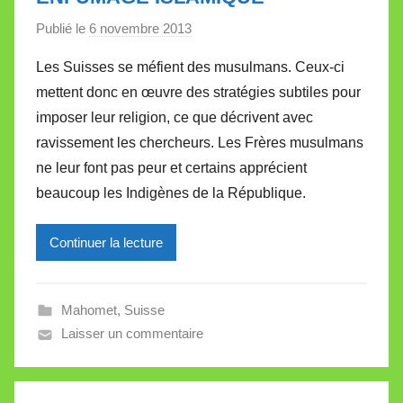
e
Publié le
6 novembre 2013
p
a
Les Suisses se méfient des musulmans. Ceux-ci
r
mettent donc en œuvre des stratégies subtiles pour
M
imposer leur religion, ce que décrivent avec
i
ravissement les chercheurs. Les Frères musulmans
r
ne leur font pas peur et certains apprécient
e
i
beaucoup les Indigènes de la République.
l
l
Continuer la lecture
e
V
a
Mahomet
,
Suisse
l
Laisser un commentaire
l
e
t