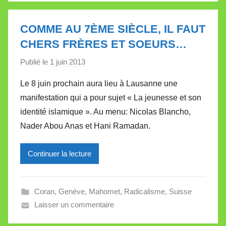
l
e
COMME AU 7ÈME SIÈCLE, IL FAUT
t
CHERS FRÈRES ET SOEURS…
t
e
Publié le
1 juin 2013
p
a
Le 8 juin prochain aura lieu à Lausanne une
r
manifestation qui a pour sujet « La jeunesse et son
M
identité islamique ». Au menu: Nicolas Blancho,
i
Nader Abou Anas et Hani Ramadan.
r
e
Continuer la lecture
i
l
l
Coran
,
Genève
,
Mahomet
,
Radicalisme
,
Suisse
e
Laisser un commentaire
V
a