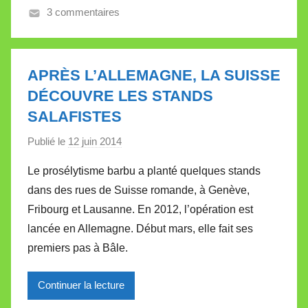
l
3 commentaires
e
t
t
APRÈS L’ALLEMAGNE, LA SUISSE
e
DÉCOUVRE LES STANDS
SALAFISTES
Publié le
12 juin 2014
p
a
Le prosélytisme barbu a planté quelques stands
r
dans des rues de Suisse romande, à Genève,
M
Fribourg et Lausanne. En 2012, l’opération est
i
lancée en Allemagne. Début mars, elle fait ses
r
premiers pas à Bâle.
e
i
l
Continuer la lecture
l