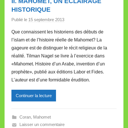
II. MAHOMET, UN ÉCLAIRAGE
t
HISTORIQUE
t
Publié le
15 septembre 2013
p
e
a
Que connaissent les historiens des débuts de
r
l’islam et de l’histoire réelle de Mahomet? La
M
gageure est de distinguer le récit religieux de la
i
réalité. Tilman Nagel se livre à l’exercice dans
r
«Mahomet. Histoire d’un Arabe, invention d’un
e
i
prophète», publié aux éditions Labor et Fides.
l
L’auteur est d’une formidable érudition.
l
e
Continuer la lecture
V
a
l
Coran
,
Mahomet
l
Laisser un commentaire