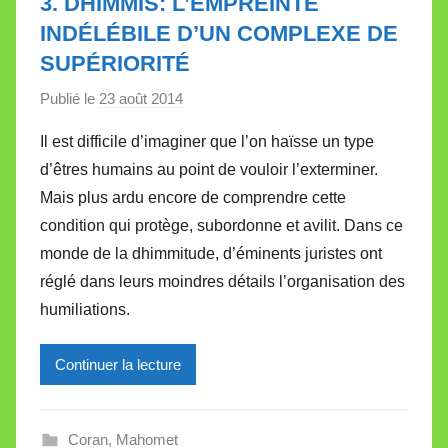
3. DHIMMIS: L’EMPREINTE
e
INDÉLÉBILE D’UN COMPLEXE DE
SUPÉRIORITÉ
Publié le
23 août 2014
p
a
Il est difficile d’imaginer que l’on haïsse un type
r
d’êtres humains au point de vouloir l’exterminer.
M
Mais plus ardu encore de comprendre cette
i
condition qui protège, subordonne et avilit. Dans ce
r
monde de la dhimmitude, d’éminents juristes ont
e
i
réglé dans leurs moindres détails l’organisation des
l
humiliations.
l
e
Continuer la lecture
V
a
l
Coran
,
Mahomet