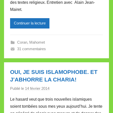
l
des textes religieux. Entretien avec Alain Jean-
l
Mairet.
e
V
Continuer la lecture
a
l
l
Coran
,
Mahomet
e
31 commentaires
t
t
e
OUI, JE SUIS ISLAMOPHOBE. ET
J’ABHORRE LA CHARIA!
Publié le
14 février 2014
p
a
Le hasard veut que trois nouvelles islamiques
r
soient tombées sous mes yeux aujourd’hui. Je tente
M