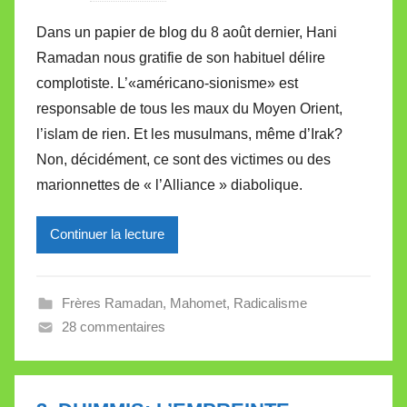
a
Dans un papier de blog du 8 août dernier, Hani
r
Ramadan nous gratifie de son habituel délire
M
complotiste. L’«américano-sionisme» est
i
responsable de tous les maux du Moyen Orient,
r
l’islam de rien. Et les musulmans, même d’Irak?
e
i
Non, décidément, ce sont des victimes ou des
l
marionnettes de « l’Alliance » diabolique.
l
e
Continuer la lecture
V
a
l
Frères Ramadan
,
Mahomet
,
Radicalisme
l
28 commentaires
e
t
t