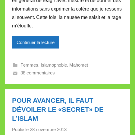
en général de réagir avec mesure et de donner des
i
informations sans exprimer la colère que je ressens
r
si souvent. Cette fois, la nausée me saisit et la rage
e
i
m’étouffe.
l
l
Continuer la lecture
e
V
a
Femmes
,
Islamophobie
,
Mahomet
l
38 commentaires
l
e
t
POUR AVANCER, IL FAUT
t
DÉVOILER LE «SECRET» DE
e
L’ISLAM
Publié le
28 novembre 2013
p