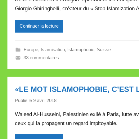
r
e
Giorgio Ghiringhelli, créateur du « Stop Islamization 
M
i
Continuer la lecture
r
e
i
Europe
,
Islamisation
,
Islamophobie
,
Suisse
l
33 commentaires
l
e
V
a
«LE MOT ISLAMOPHOBIE, C’EST 
l
l
Publié le
9 avril 2018
p
e
a
Waleed Al-Husseini, Palestinien exilé à Paris, lutte av
t
r
t
ceux qui la propagent un regard impitoyable.
M
e
i