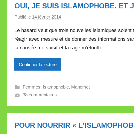
OUI, JE SUIS ISLAMOPHOBE. ET 
l
l
Publié le
14 février 2014
p
e
a
Le hasard veut que trois nouvelles islamiques soient
t
r
t
réagir avec mesure et de donner des informations sans
M
e
la nausée me saisit et la rage m’étouffe.
i
r
e
Continuer la lecture
i
l
l
Femmes
,
Islamophobie
,
Mahomet
e
38 commentaires
V
a
l
POUR NOURRIR « L’ISLAMOPHOBI
l
e