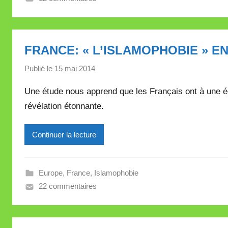
V
a
l
FRANCE: « L’ISLAMOPHOBIE » E
l
e
Publié le
15 mai 2014
p
t
a
t
Une étude nous apprend que les Français ont à une é
r
e
révélation étonnante.
M
i
Continuer la lecture
r
e
i
Europe
,
France
,
Islamophobie
l
22 commentaires
l
e
V
a