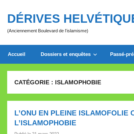
Aller
au
DÉRIVES HELVÉTIQU
contenu
(Anciennement Boulevard de l'islamisme)
Accueil
Dossiers et enquêtes
Passé-pré
CATÉGORIE :
ISLAMOPHOBIE
L’ONU EN PLEINE ISLAMOFOLIE
L’ISLAMOPHOBIE
Publié le
21 mars 2022
p