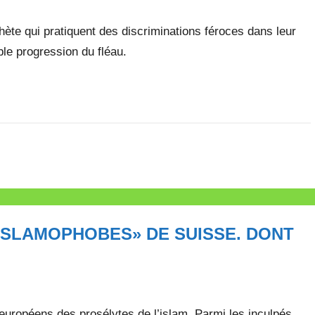
hète qui pratiquent des discriminations féroces dans leur
ble progression du fléau.
«ISLAMOPHOBES» DE SUISSE. DONT
européens des prosélytes de l’islam. Parmi les inculpés,