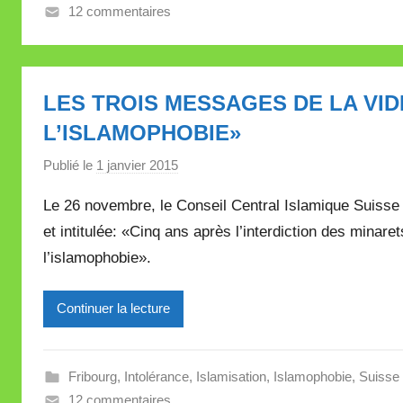
e
12 commentaires
V
a
l
LES TROIS MESSAGES DE LA VID
l
e
L’ISLAMOPHOBIE»
t
Publié le
1 janvier 2015
p
t
a
e
Le 26 novembre, le Conseil Central Islamique Suisse 
r
et intitulée: «Cinq ans après l’interdiction des mina
M
l’islamophobie».
i
r
e
Continuer la lecture
i
l
l
Fribourg
,
Intolérance
,
Islamisation
,
Islamophobie
,
Suisse
e
12 commentaires