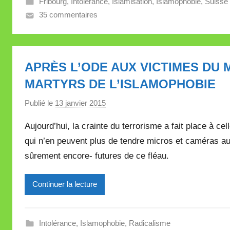
Fribourg
,
Intolérance
,
Islamisation
,
Islamophobie
,
Suisse
l
35 commentaires
l
e
V
a
APRÈS L’ODE AUX VICTIMES DU 
l
MARTYRS DE L’ISLAMOPHOBIE
l
e
Publié le
13 janvier 2015
p
t
a
t
Aujourd’hui, la crainte du terrorisme a fait place à ce
r
e
qui n’en peuvent plus de tendre micros et caméras a
M
sûrement encore- futures de ce fléau.
i
r
e
Continuer la lecture
i
l
l
Intolérance
,
Islamophobie
,
Radicalisme