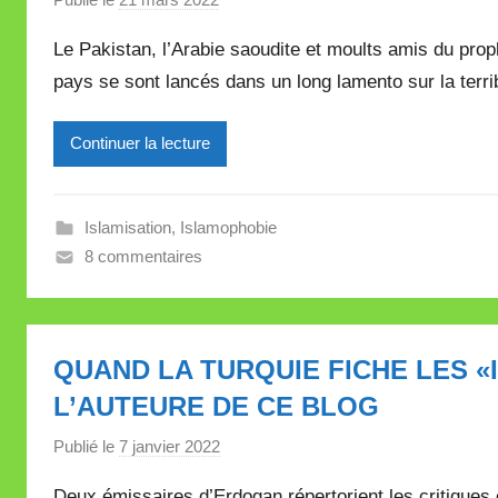
a
Le Pakistan, l’Arabie saoudite et moults amis du prop
r
pays se sont lancés dans un long lamento sur la terri
M
i
Continuer la lecture
r
e
i
Islamisation
,
Islamophobie
l
8 commentaires
l
e
V
a
QUAND LA TURQUIE FICHE LES 
l
L’AUTEURE DE CE BLOG
l
e
Publié le
7 janvier 2022
p
t
a
t
Deux émissaires d’Erdogan répertorient les critiques 