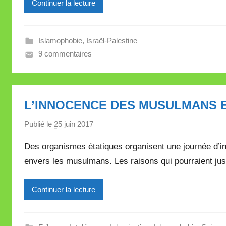
Continuer la lecture
r
e
i
Islamophobie
,
Israël-Palestine
l
9 commentaires
l
e
V
a
L’INNOCENCE DES MUSULMANS 
l
l
Publié le
25 juin 2017
p
e
a
Des organismes étatiques organisent une journée d’int
t
r
t
envers les musulmans. Les raisons qui pourraient just
M
e
i
Continuer la lecture
r
e
i