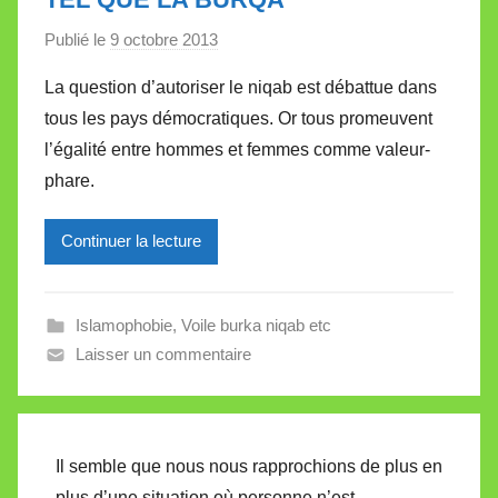
Publié le
9 octobre 2013
p
a
La question d’autoriser le niqab est débattue dans
r
tous les pays démocratiques. Or tous promeuvent
M
l’égalité entre hommes et femmes comme valeur-
i
phare.
r
e
Continuer la lecture
i
l
l
Islamophobie
,
Voile burka niqab etc
e
Laisser un commentaire
V
a
l
l
Il semble que nous nous rapprochions de plus en
e
plus d’une situation où personne n’est