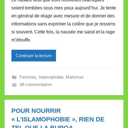
r
e
soient tombées sous mes yeux aujourd’hui. Je tente
M
en général de réagir avec mesure et de donner des
i
informations sans exprimer la colère que je ressens
r
si souvent. Cette fois, la nausée me saisit et la rage
e
i
m’étouffe.
l
l
Continuer la lecture
e
V
a
Femmes
,
Islamophobie
,
Mahomet
l
38 commentaires
l
e
t
POUR NOURRIR
t
« L’ISLAMOPHOBIE », RIEN DE
e
TEL QUE LA BURQA