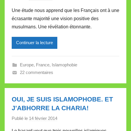
a
Une étude nous apprend que les Français ont à une
r
écrasante majorité une vision positive des
M
musulmans. Une révélation étonnante.
i
r
Continuer la lecture
e
i
l
Europe
,
France
,
Islamophobie
l
22 commentaires
e
V
a
l
OUI, JE SUIS ISLAMOPHOBE. ET
l
J’ABHORRE LA CHARIA!
e
Publié le
14 février 2014
p
t
a
t
Le hasard veut que trois nouvelles islamiques