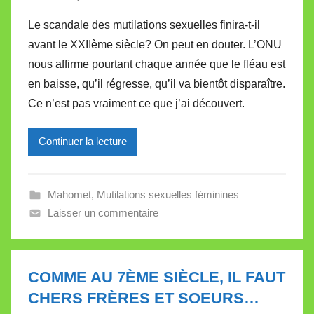
a
Le scandale des mutilations sexuelles finira-t-il
r
avant le XXIIème siècle? On peut en douter. L’ONU
M
nous affirme pourtant chaque année que le fléau est
i
en baisse, qu’il régresse, qu’il va bientôt disparaître.
r
Ce n’est pas vraiment ce que j’ai découvert.
e
i
l
Continuer la lecture
l
e
Mahomet
,
Mutilations sexuelles féminines
V
Laisser un commentaire
a
l
l
e
COMME AU 7ÈME SIÈCLE, IL FAUT
t
CHERS FRÈRES ET SOEURS…
t