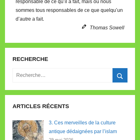
responsable de ce qu’il a fait, mais où nous
t
sommes tous responsables de ce que quelqu’un
e
d’autre a fait.
Thomas Sowell
RECHERCHE
Recherche
pour
Recherc
:
ARTICLES RÉCENTS
3. Ces merveilles de la culture
antique dédaignées par l’islam
29 mai 2026