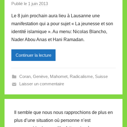
e
Publié le
1 juin 2013
p
a
Le 8 juin prochain aura lieu à Lausanne une
r
manifestation qui a pour sujet « La jeunesse et son
M
identité islamique ». Au menu: Nicolas Blancho,
i
Nader Abou Anas et Hani Ramadan.
r
e
Continuer la lecture
i
l
l
Coran
,
Genève
,
Mahomet
,
Radicalisme
,
Suisse
e
Laisser un commentaire
V
a
l
l
Il semble que nous nous rapprochions de plus en
e
plus d’une situation où personne n’est
t