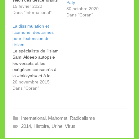
Paty
de Mahomet, boire leur
15 février 2020
30 octobre 2020
urine est un remède
Dans "International"
Dans "Coran"
des plus efficaces. La
conjoncture m'invite à
La dissimulation et
republier cet article
l’aumône: des armes
intitulé "Le prophète,
pour l’extension de
l'urine de chameau et le
l’islam
virus d'Arabie" (9 mai
Le spécialiste de l'islam
2014). Il tente…
Sami Aldeeb autopsie
les versets et les
exégèses consacrés à
la «takkyah» et à la
«zakat». Deux
26 novembre 2015
nouvelles
Dans "Coran"
démonstrations de
l’application au XXIème
siècle d’injonctions
toxiques nées au VIIe.
International
,
Mahomet
,
Radicalisme
2014
,
Histoire
,
Urine
,
Virus