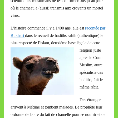
scientifiques musulmans de les confirmer. Jusqu’au jour
i
où le chameau a (aussi) transmis aux croyants un mortel
r
virus.
e
i
L’histoire commence il y a 1400 ans, elle est
racontée par
l
Bukhari
dans le recueil de hadiths sahih (authentique) le
l
plus respecté de l’islam, deuxième base légale de cette
e
V
religion juste
a
après le Coran.
l
Muslim, autre
l
spécialiste des
e
hadiths, fait le
t
même récit.
t
e
Des étrangers
arrivent à Médine et tombent malades. Le prophète leur
ordonne de boire du lait de chamelle pour se nourrir et de