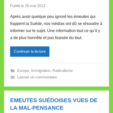
Publié le
26 mai 2013
p
a
Après avoir quelque peu ignoré les émeutes qui
r
frappent la Suède, nos médias ont dû se résoudre à
M
informer sur le sujet. Une information tout ce qu’il y
i
a de plus honnête et pas biaisée du tout.
r
e
Continuer la lecture
i
l
l
Europe
,
Immigration
,
Radicalisme
e
Laisser un commentaire
V
a
l
l
EMEUTES SUÉDOISES VUES DE
e
LA MAL-PENSANCE
t