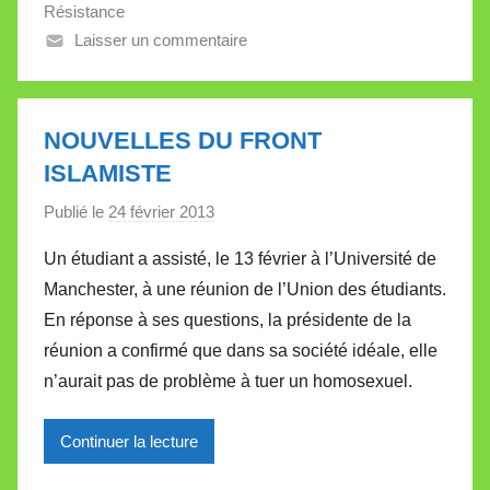
l
Résistance
e
Laisser un commentaire
t
t
e
NOUVELLES DU FRONT
ISLAMISTE
Publié le
24 février 2013
p
a
Un étudiant a assisté, le 13 février à l’Université de
r
Manchester, à une réunion de l’Union des étudiants.
M
En réponse à ses questions, la présidente de la
i
réunion a confirmé que dans sa société idéale, elle
r
n’aurait pas de problème à tuer un homosexuel.
e
i
l
Continuer la lecture
l