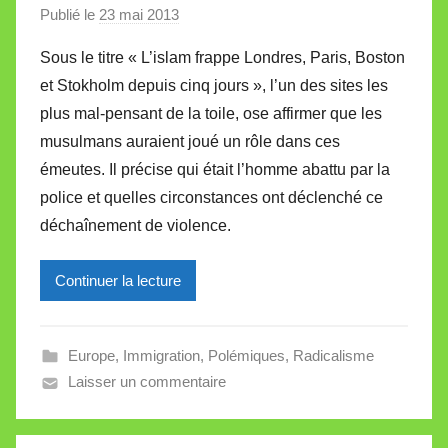
Publié le
23 mai 2013
p
t
a
e
Sous le titre « L’islam frappe Londres, Paris, Boston
r
et Stokholm depuis cinq jours », l’un des sites les
M
plus mal-pensant de la toile, ose affirmer que les
i
musulmans auraient joué un rôle dans ces
r
émeutes. Il précise qui était l’homme abattu par la
e
i
police et quelles circonstances ont déclenché ce
l
déchaînement de violence.
l
e
Continuer la lecture
V
a
l
Europe
,
Immigration
,
Polémiques
,
Radicalisme
l
Laisser un commentaire
e
t