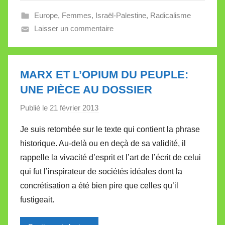
e
Europe
,
Femmes
,
Israël-Palestine
,
Radicalisme
V
Laisser un commentaire
a
l
l
e
MARX ET L’OPIUM DU PEUPLE:
t
UNE PIÈCE AU DOSSIER
t
e
Publié le
21 février 2013
p
a
Je suis retombée sur le texte qui contient la phrase
r
historique. Au-delà ou en deçà de sa validité, il
M
rappelle la vivacité d’esprit et l’art de l’écrit de celui
i
qui fut l’inspirateur de sociétés idéales dont la
r
concrétisation a été bien pire que celles qu’il
e
i
fustigeait.
l