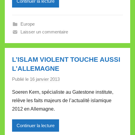
l
Continuer la lecture
e
V
a
Europe
l
Laisser un commentaire
l
e
t
L’ISLAM VIOLENT TOUCHE AUSSI
t
L’ALLEMAGNE
e
Publié le
16 janvier 2013
p
a
Soeren Kern, spécialiste au Gatestone institute,
r
relève les faits majeurs de l’actualité islamique
M
2012 en Allemagne.
i
r
Continuer la lecture
e
i