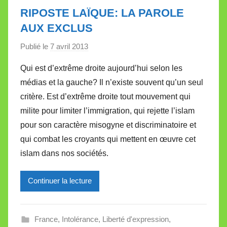
t
RIPOSTE LAÏQUE: LA PAROLE
e
AUX EXCLUS
Publié le
7 avril 2013
p
a
Qui est d’extrême droite aujourd’hui selon les
r
médias et la gauche? Il n’existe souvent qu’un seul
M
critère. Est d’extrême droite tout mouvement qui
i
milite pour limiter l’immigration, qui rejette l’islam
r
pour son caractère misogyne et discriminatoire et
e
i
qui combat les croyants qui mettent en œuvre cet
l
islam dans nos sociétés.
l
e
Continuer la lecture
V
a
l
France
,
Intolérance
,
Liberté d'expression
,