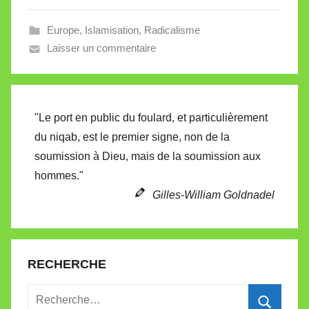
l
Europe
,
Islamisation
,
Radicalisme
l
Laisser un commentaire
e
V
a
l
"Le port en public du foulard, et particulièrement
l
du niqab, est le premier signe, non de la
e
soumission à Dieu, mais de la soumission aux
t
hommes."
t
e
Gilles-William Goldnadel
RECHERCHE
Recherche