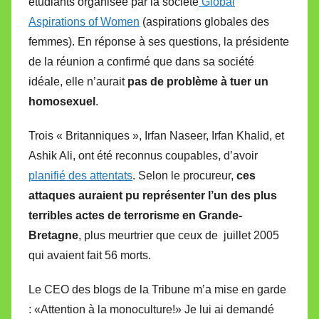
étudiants organisée par la société
Global
i
Aspirations of Women
(aspirations globales des
r
femmes). En réponse à ses questions, la présidente
e
i
de la réunion a confirmé que dans sa société
l
idéale, elle n’aurait
pas de problème à tuer un
l
homosexuel
.
e
V
Trois « Britanniques », Irfan Naseer, Irfan Khalid, et
a
Ashik Ali, ont été reconnus coupables, d’avoir
l
planifié des attentats
. Selon le procureur,
ces
l
attaques auraient pu représenter l’un des plus
e
terribles actes de terrorisme en Grande-
t
Bretagne
, plus meurtrier que ceux de juillet 2005
t
qui avaient fait 56 morts.
e
Le CEO des blogs de la Tribune m’a mise en garde
: «Attention à la monoculture!» Je lui ai demandé