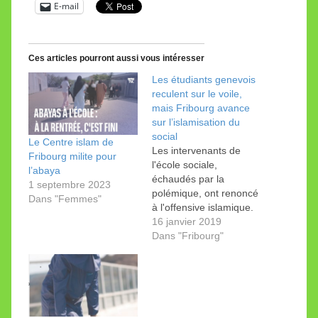
E-mail
Ces articles pourront aussi vous intéresser
Les étudiants genevois
reculent sur le voile,
mais Fribourg avance
sur l’islamisation du
social
Le Centre islam de
Les intervenants de
Fribourg milite pour
l'école sociale,
l’abaya
échaudés par la
1 septembre 2023
polémique, ont renoncé
Dans "Femmes"
à l'offensive islamique.
De son côté, le Centre
16 janvier 2019
islam de Fribourg milite
Dans "Fribourg"
pour une «action
sociale musulmane».
Pas de croix, de kippa,
de refus d’engagement
pour avoir donné des