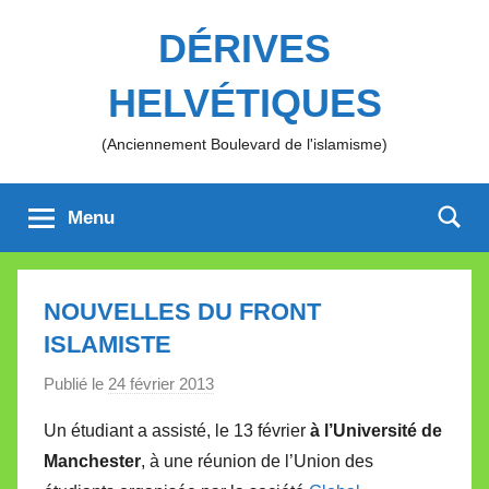
Aller
DÉRIVES
au
contenu
HELVÉTIQUES
(Anciennement Boulevard de l'islamisme)
Menu
NOUVELLES DU FRONT
ISLAMISTE
Publié le
24 février 2013
p
a
Un étudiant a assisté, le 13 février
à l’Université de
r
Manchester
, à une réunion de l’Union des
M