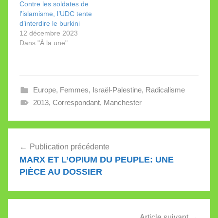
cours de catéchisme :
Contre les soldates de
les intervenants du
l’islamisme, l’UDC tente
premier round de
d’interdire le burkini
«Sacrées…
12 décembre 2023
Dans "À la une"
Europe
,
Femmes
,
Israël-Palestine
,
Radicalisme
2013
,
Correspondant
,
Manchester
Navigation
Publication précédente
de
MARX ET L’OPIUM DU PEUPLE: UNE
l’article
PIÈCE AU DOSSIER
Article suivant